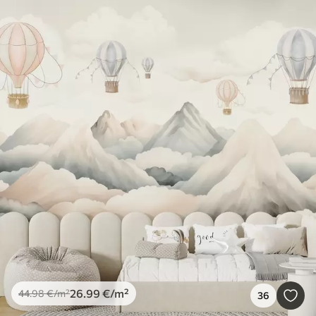
26
.99
€
/m²
44
.98
€
/m²
36