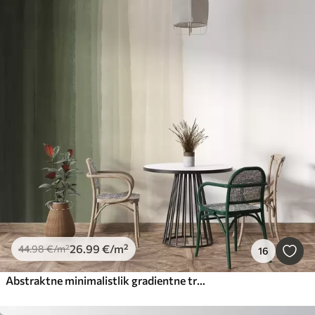
26
.99
€
/m²
44
.98
€
/m²
16
Abstraktne minimalistlik gradientne trükk vertikaalsete tumeroheliste, beežide ja valgete triipudega