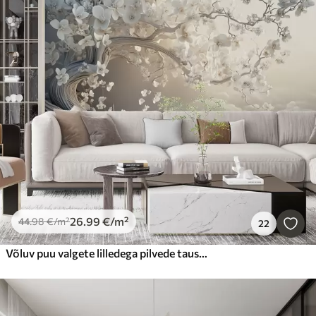
26
.99
€
/m²
44
.98
€
/m²
22
Võluv puu valgete lilledega pilvede taustal huvitavas stiilis ja õrnades soojades värvides