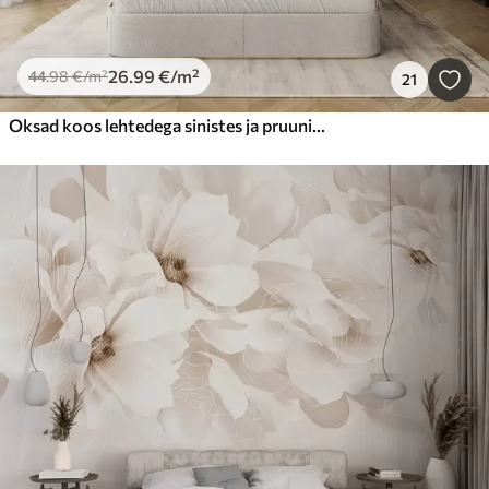
26
.99
€
/m²
44
.98
€
/m²
21
Oksad koos lehtedega sinistes ja pruunides toonides, heledal taustal, pehme ja õrn, akvarellstiilis