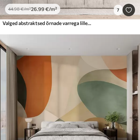
26
.99
€
/m²
44
.98
€
/m²
7
Valged abstraktsed õrnade varrega lilled rohu sees, taustaks rahulik meri ja taevas