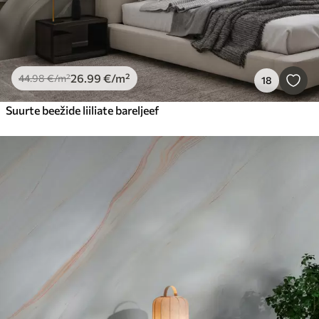
26
.99
€
/m²
44
.98
€
/m²
18
Suurte beežide liiliate bareljeef