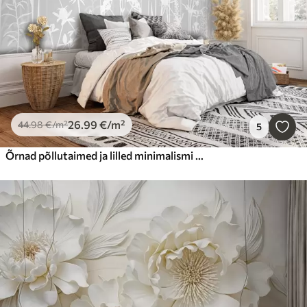
26
.99
€
/m²
44
.98
€
/m²
5
Õrnad põllutaimed ja lilled minimalismi halli värvi