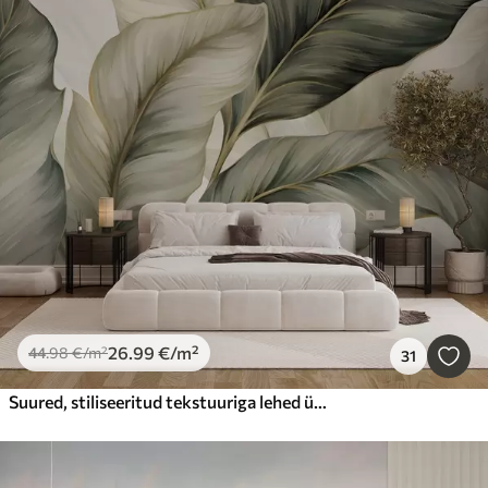
26
.99
€
/m²
44
.98
€
/m²
31
Suured, stiliseeritud tekstuuriga lehed üksikasjalike soontega erinevates rohelise, kreemi ja beeži toonides