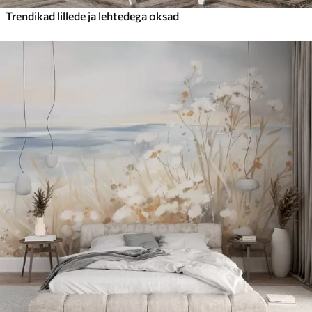
Trendikad lillede ja lehtedega oksad