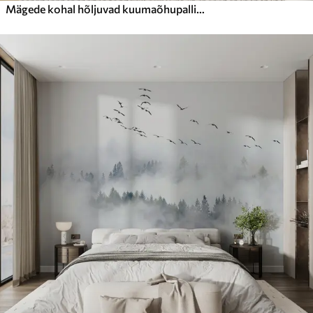
Mägede kohal hõljuvad kuumaõhupallid neutraalsetes, pehmetes pastelsetes toonides