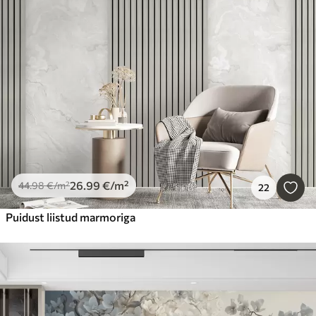
26
.99
€
/m²
44
.98
€
/m²
22
Puidust liistud marmoriga