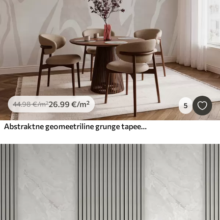
26
.99
€
/m²
44
.98
€
/m²
5
Abstraktne geomeetriline grunge tapeet pastelsetes värvides