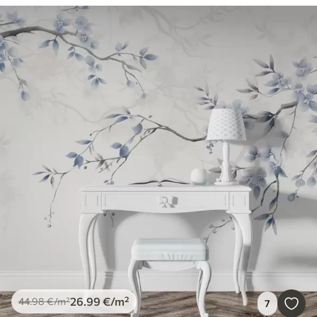
26
.99
€
/m²
44
.98
€
/m²
7