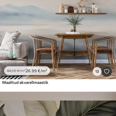
26
.99
€
/m²
44
.98
€
/m²
13
Maalitud akvarellmaastik