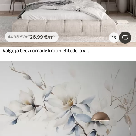
26
.99
€
/m²
44
.98
€
/m²
13
Valge ja beeži õrnade kroonlehtede ja valgete joontega pastelsed pioonililled helebeezil taustal