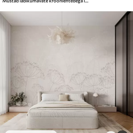
Mustad läbikumavate kroonlehtedega lilled, mis ripuvad oksalt, must-valge, minimalistlik kaasaegse kunsti kompositsioon