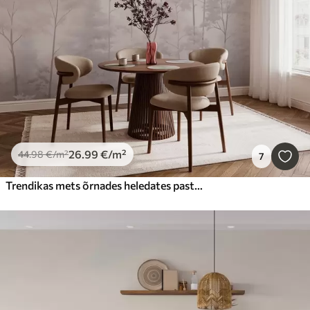
26
.99
€
/m²
44
.98
€
/m²
7
Trendikas mets õrnades heledates pastelsetes värvides