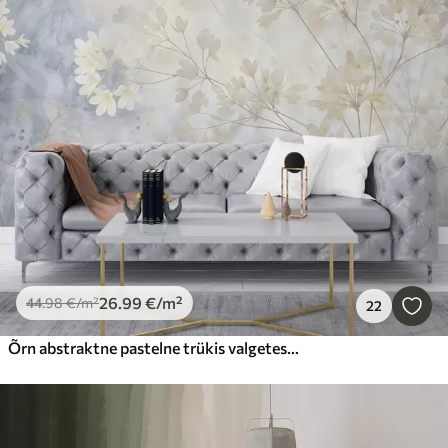
26
.99
€
/m²
44
.98
€
/m²
22
Õrn abstraktne pastelne trükis valgetest lilledest hägusel taustal, pehme ja eeterlik