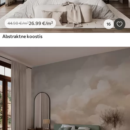
26
.99
€
/m²
44
.98
€
/m²
16
Abstraktne koostis