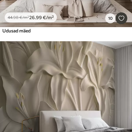
26
.99
€
/m²
44
.98
€
/m²
10
Udusad mäed