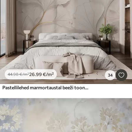
26
.99
€
/m²
44
.98
€
/m²
34
Pastellilehed marmortaustal beeži toonides