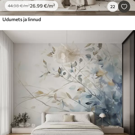
26
.99
€
/m²
44
.98
€
/m²
22
Udumets ja linnud