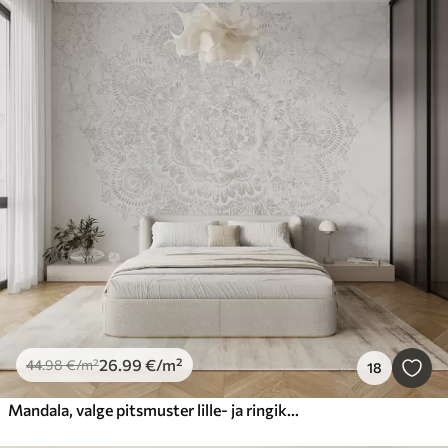
26
.99
€
/m²
44
.98
€
/m²
18
Mandala, valge pitsmuster lille- ja ringikujuliste motiividega, mis loob õrna ja keeruka disaini