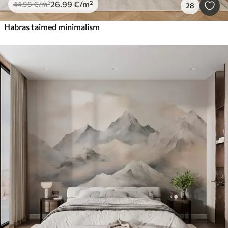
26
.99
€
/m²
44
.98
€
/m²
28
Habras taimed minimalism