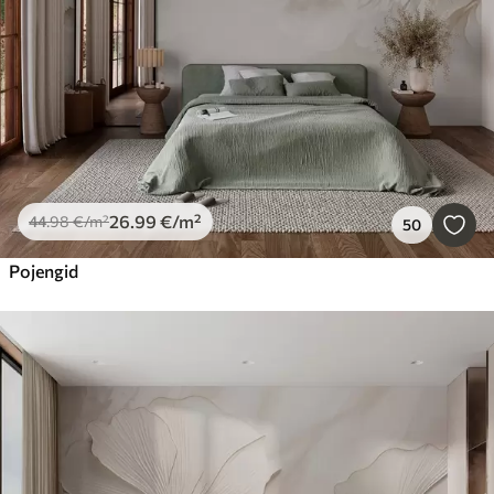
26
.99
€
/m²
44
.98
€
/m²
50
Pojengid