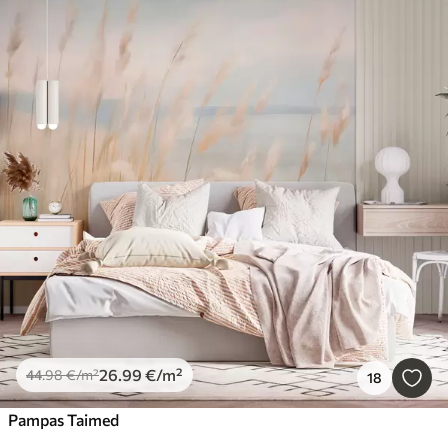
26
.99
€
/m²
44
.98
€
/m²
18
Pampas Taimed