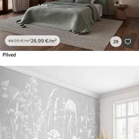
26
.99
€
/m²
44
.98
€
/m²
29
Pilved