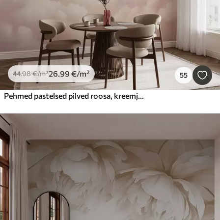
26
.99
€
/m²
44
.98
€
/m²
55
Pehmed pastelsed pilved roosa, kreemja ja sinise toonides