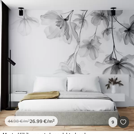
26
.99
€
/m²
44
.98
€
/m²
9