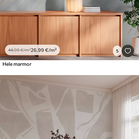
26
.99
€
/m²
44
.98
€
/m²
5
Hele marmor