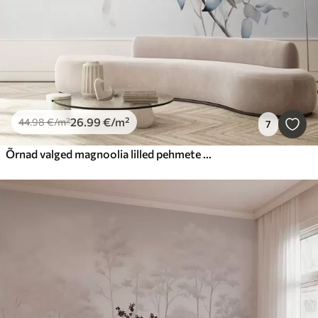
26
.99
€
/m²
44
.98
€
/m²
7
Õrnad valged magnoolia lilled pehmete siniste kroonlehtedega heledal taustal akvarelli imitatsiooni minimalismiga