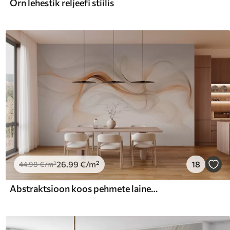
Õrn lehestik reljeefi stiilis
26
.99
€
/m²
18
44
.98
€
/m²
Abstraktsioon koos pehmete lainetega