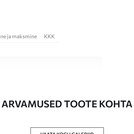
ne ja maksmine
KKK
erjali vahel, mis sobivad erinevatele ruumidele
te allpool või kohandamise käigus.
ARVAMUSED TOOTE KOHTA
ud suuruses, lõigatud ühesuguste ribadena,