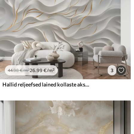
26
.99
€
/m²
3
44
.98
€
/m²
Hallid reljeefsed lained kollaste aksentidega