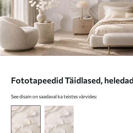
Fototapeedid Täidlased, heledad
joontega marmorist taustal Nr
See disain on saadaval ka teistes värvides: