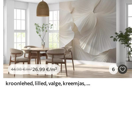
26
.99
€
/m²
6
44
.98
€
/m²
kroonlehed, lilled, valge, kreemjas, tekstuur, õrnus, dekoratiivsus