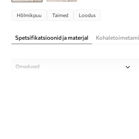
Hõlmikpuu
Taimed
Loodus
Spetsifikatsioonid ja materjal
Kohaletoimetami
Omadused
Materjal
Valige kolme kvaliteetse mat
ja eelarvele. Lisateavet leia
Autor
UWALLS
Artikli number
w05734
Tootmine
Pilt trükitakse teie määrat