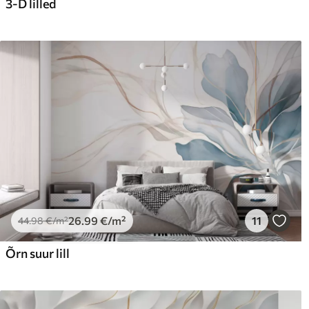
3-D lilled
26
.99
€
/m²
11
44
.98
€
/m²
Õrn suur lill