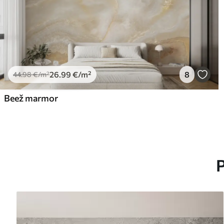
26
.99
€
/m²
8
44
.98
€
/m²
Beež marmor