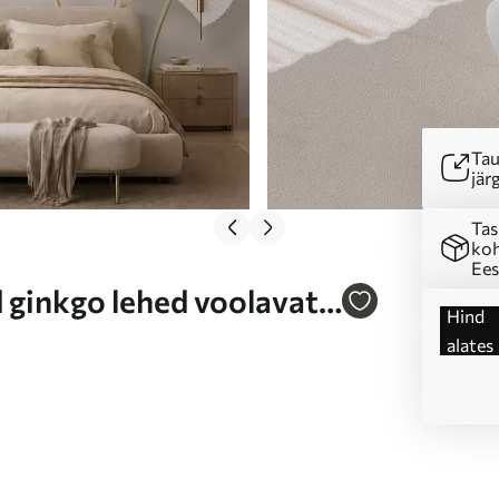
Tau
järg
Tas
koh
Ees
 ginkgo lehed voolavate
Hind
 w05734
alates