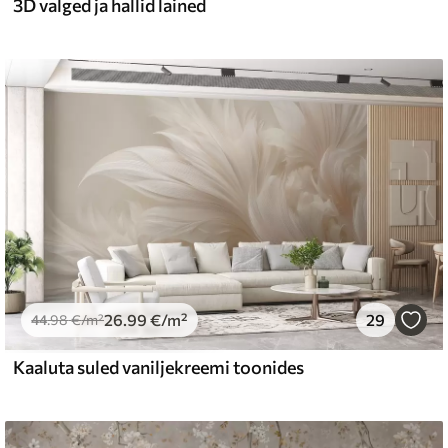
3D valged ja hallid lained
26
.99
€
/m²
29
44
.98
€
/m²
Kaaluta suled vaniljekreemi toonides