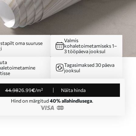
Valmis
stapilt oma suuruse
kohaletoimetamiseks 1–
i
3 tööpäeva jooksul
uta
Tagasimaksed 30 päeva
aletoimetamine
jooksul
tisse
44
.98
26
.99
€
/m²
Näita hinda
Hind on märgitud
40% allahindlusega
.