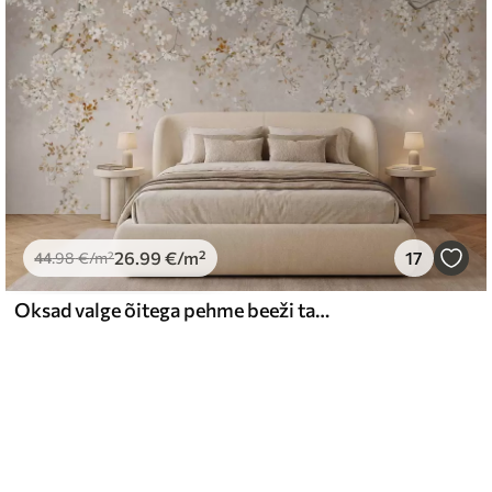
26
.99
€
/m²
17
44
.98
€
/m²
Oksad valge õitega pehme beeži taustal