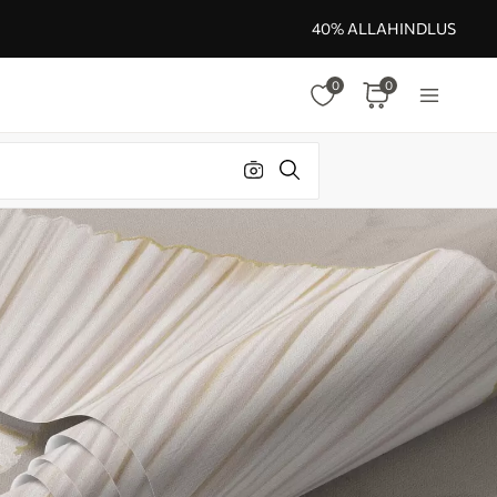
40% ALLAHINDLUS
0
0