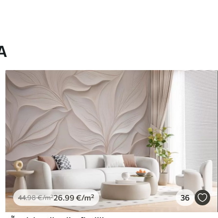
A
26
.99
€
/m²
36
44
.98
€
/m²