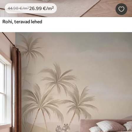
26
.99
€
/m²
44
.98
€
/m²
Rohi, teravad lehed