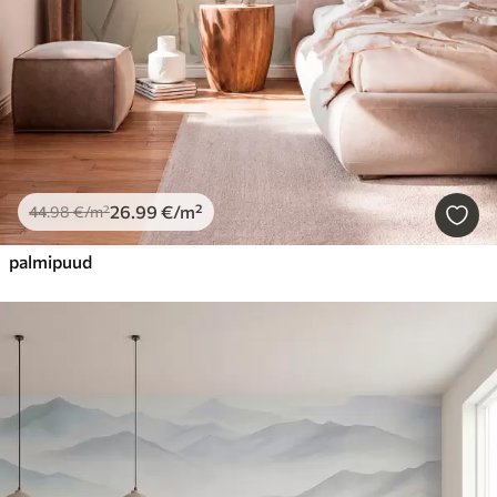
26
.99
€
/m²
44
.98
€
/m²
palmipuud