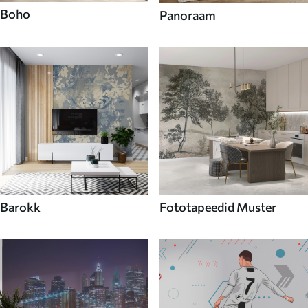
Boho
Panoraam
Barokk
Fototapeedid Muster