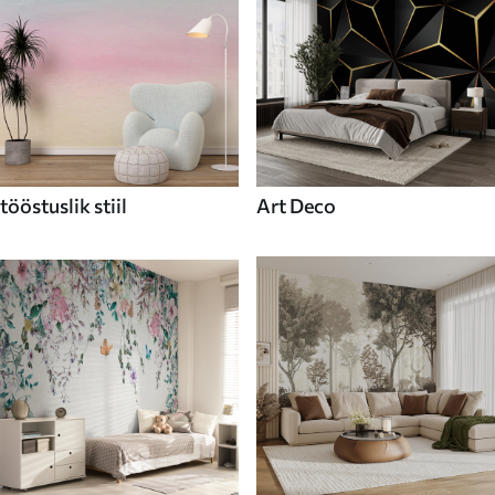
tööstuslik stiil
Art Deco