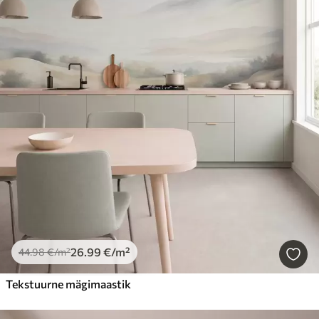
26
.99
€
/m²
44
.98
€
/m²
Tekstuurne mägimaastik