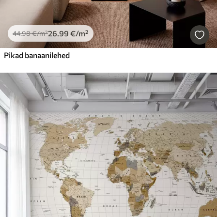
26
.99
€
/m²
44
.98
€
/m²
Pikad banaanilehed