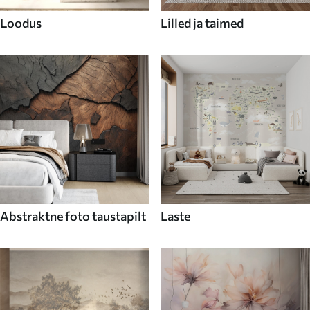
Loodus
Lilled ja taimed
Abstraktne foto taustapilt
Laste