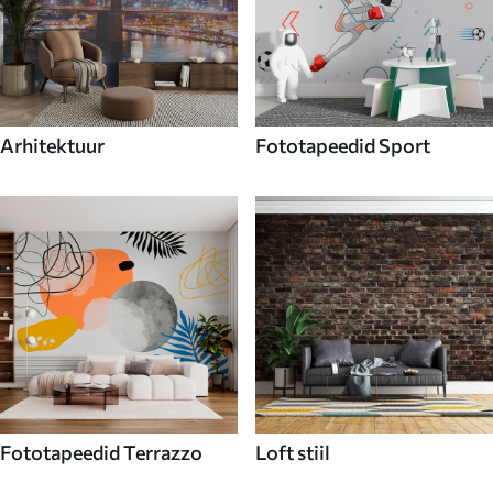
Arhitektuur
Fototapeedid Sport
Fototapeedid Terrazzo
Loft stiil