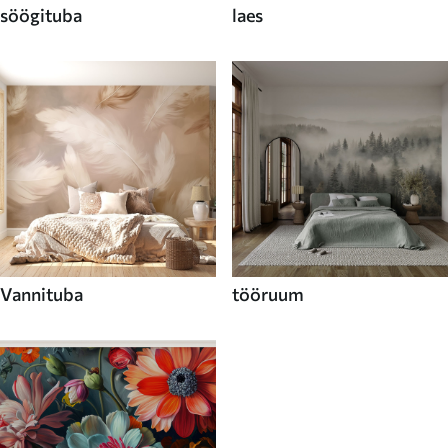
söögituba
laes
Vannituba
tööruum