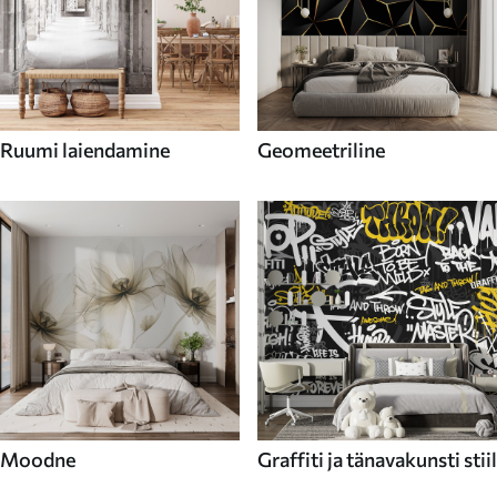
Ruumi laiendamine
Geomeetriline
Moodne
Graffiti ja tänavakunsti stiil