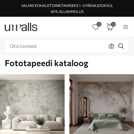
VALMIS KOHALETOIMETAMISEKS 1–3 PÄEVA JOOKSUL
40% ALLAHINDLUS
0
0
Fototapeedi kataloog