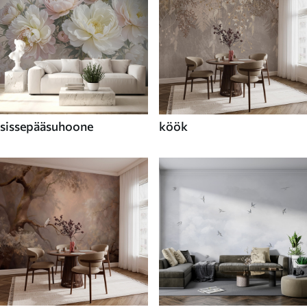
sissepääsuhoone
köök