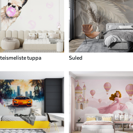
teismeliste tuppa
Suled