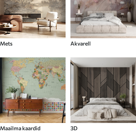
Mets
Akvarell
Maailma kaardid
3D