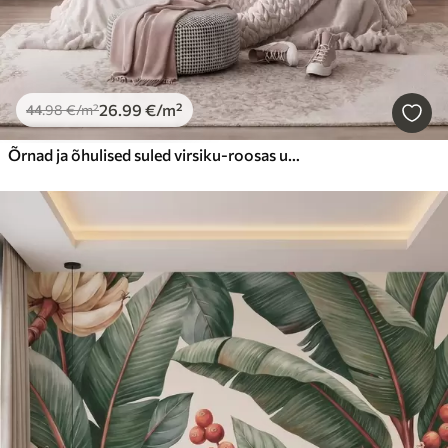
26
.99
€
/m²
44
.98
€
/m²
Õrnad ja õhulised suled virsiku-roosas udus, millel on läige