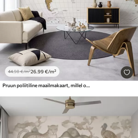
26
.99
€
/m²
44
.98
€
/m²
Pruun poliitiline maailmakaart, millel on lipud ja ingliskeelsed nimetused