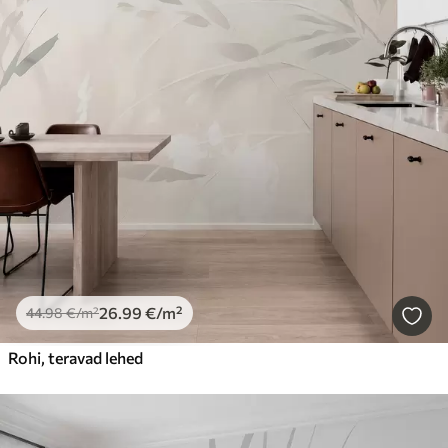
26
.99
€
/m²
44
.98
€
/m²
Rohi, teravad lehed