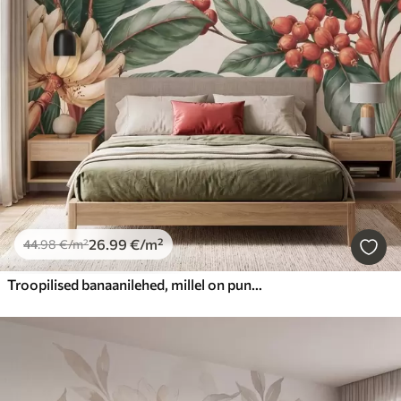
26
.99
€
/m²
44
.98
€
/m²
Troopilised banaanilehed, millel on punaste kohvimarjade kobarad, akvarellistiilis