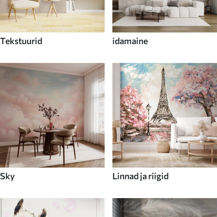
Tekstuurid
idamaine
Sky
Linnad ja riigid