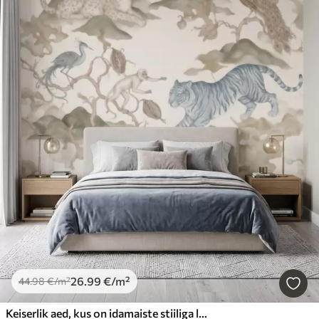
26
.99
€
/m²
44
.98
€
/m²
Keiserlik aed, kus on idamaiste stiiliga loomad – ahv, leopard, tiiger, paabulind ja kurg