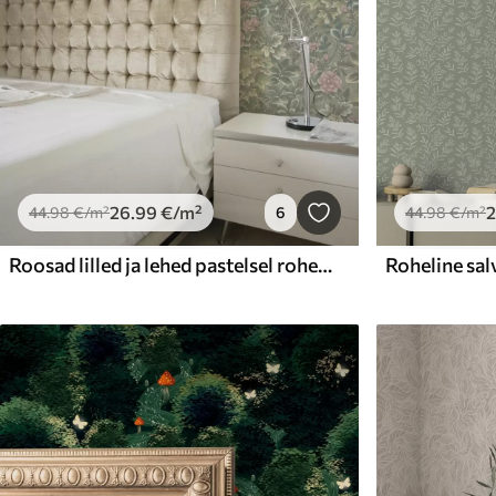
26
.99
€
/m²
44
.98
€
/m²
6
44
.98
€
/m²
Roosad lilled ja lehed pastelsel rohelisel taustal