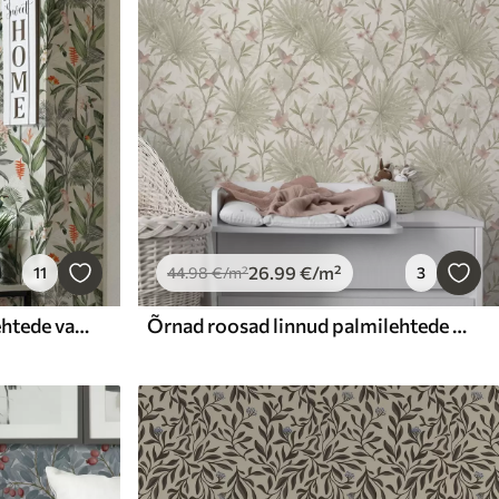
26
.99
€
/m²
11
44
.98
€
/m²
3
Troopilised linnud palmilehtede vahel
Õrnad roosad linnud palmilehtede vahel