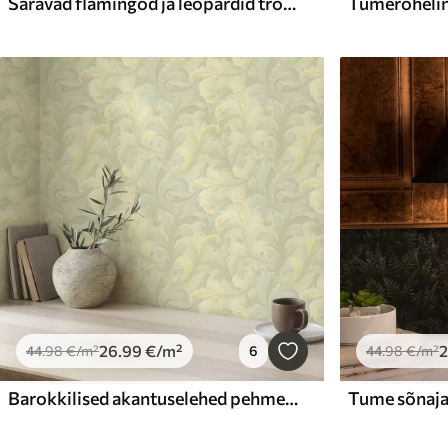
Säravad flamingod ja leopardid troopiliste taimede keskel
26
.99
€
/m²
44
.98
€
/m²
6
44
.98
€
/m²
Barokkilised akantuselehed pehmetes toonides