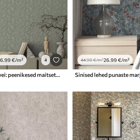
26
.99
€
/m²
26
.99
€
/m²
4
44
.98
€
/m²
Roheline salvei: peenikesed maitsetaimed ja õisikud, delikaatne muster