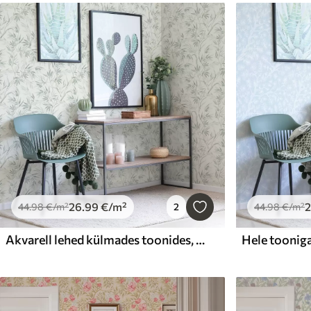
26
.99
€
/m²
44
.98
€
/m²
2
44
.98
€
/m²
Akvarell lehed külmades toonides, minimalistlik disain