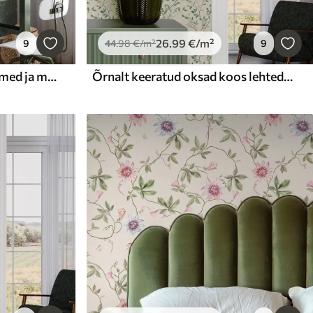
26
.99
€
/m²
9
44
.98
€
/m²
9
Smaragdrohelised rohttaimed ja marjad, peen botaaniline muster
Õrnalt keeratud oksad koos lehtedega