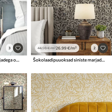
26
.99
€
/m²
3
44
.98
€
/m²
2
Sinised lehed punaste marjadega okstega
Šokolaadipuuoksad siniste marjadega soojal taustal