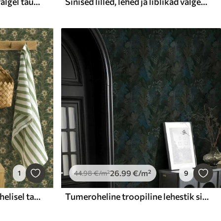
Kollaste lehtedega oksad valgel taustal
Sinised lilled, lehed ja liblikad valgel taustal
26
.99
€
/m²
1
44
.98
€
/m²
9
Kollased lilled ja marjad rohelisel taustal
Tumeroheline troopiline lehestik siniste aktsentidega