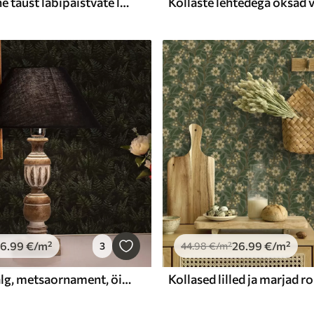
Tumeroheline taust läbipaistvate leheokstega
26
.99
€
/m²
26
.99
€
/m²
3
44
.98
€
/m²
Tume sõnajalg, metsaornament, öised värvid