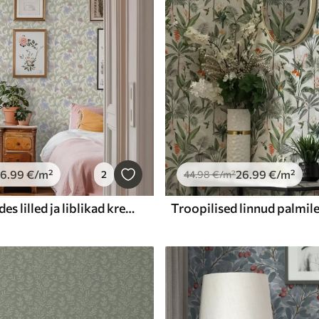
26
.99
€
/m²
26
.99
€
/m²
2
44
.98
€
/m²
Pastelltoonides lilled ja liblikad kreemikal taustal