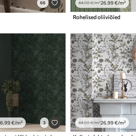
26
.99
€
/m²
66
44
.98
€
/m²
Rohelised oliiviõied
26
.99
€
/m²
26
.99
€
/m²
3
44
.98
€
/m²