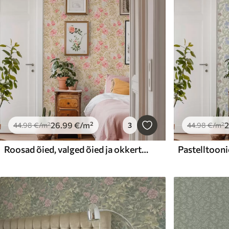
26
.99
€
/m²
44
.98
€
/m²
3
44
.98
€
/m²
Roosad õied, valged õied ja okkertoonilised lehed