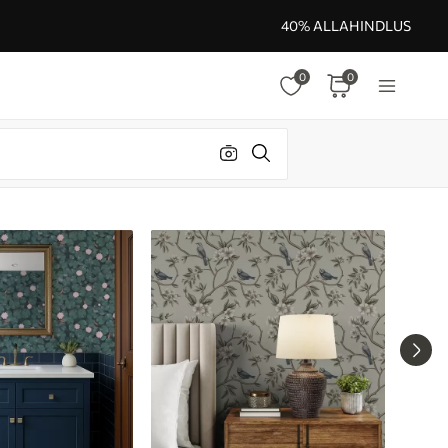
40% ALLAHINDLUS
0
0