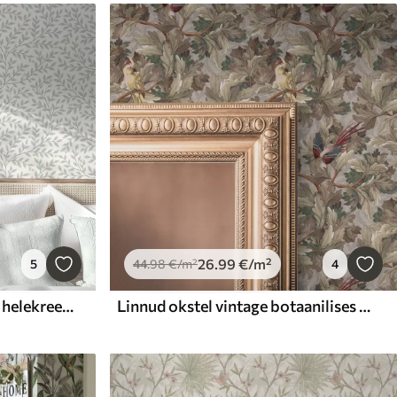
26
.99
€
/m²
5
44
.98
€
/m²
4
Lehed ja marjadega oksad, helekreem ja salvei
Linnud okstel vintage botaanilises stiilis