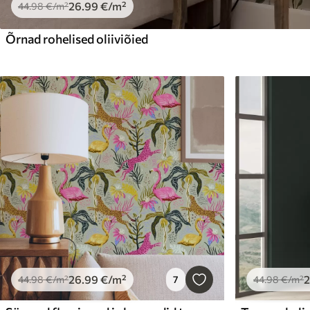
26
.99
€
/m²
44
.98
€
/m²
Õrnad rohelised oliiviõied
26
.99
€
/m²
44
.98
€
/m²
7
44
.98
€
/m²