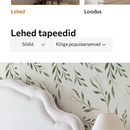
Lehed
Loodus
Lehed tapeedid
Sildid
Kõige populaarsemad