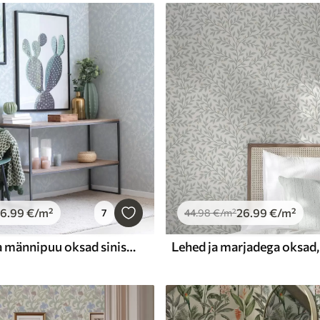
26
.99
€
/m²
26
.99
€
/m²
7
44
.98
€
/m²
Hele tooniga männipuu oksad sinisel taustal