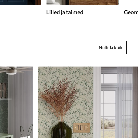
Lilled ja taimed
Geome
Nullida kõik