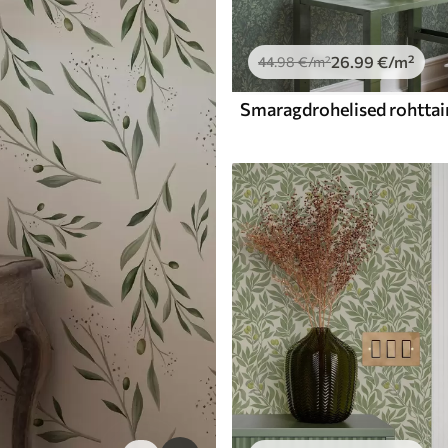
26
.99
€
/m²
44
.98
€
/m²