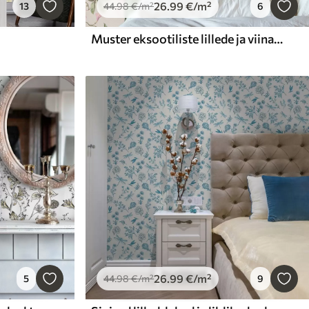
26
.99
€
/m²
13
44
.98
€
/m²
6
Muster eksootiliste lillede ja viinamarjaväätega
26
.99
€
/m²
5
44
.98
€
/m²
9