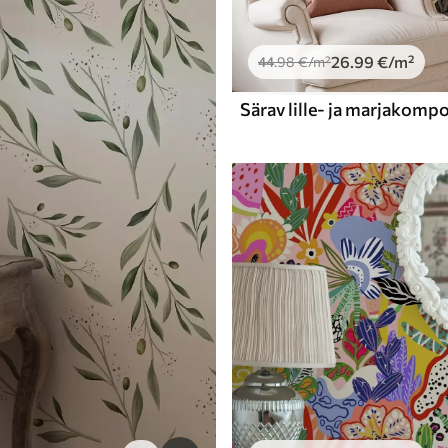
26
.99
€
/m²
44
.98
€
/m²