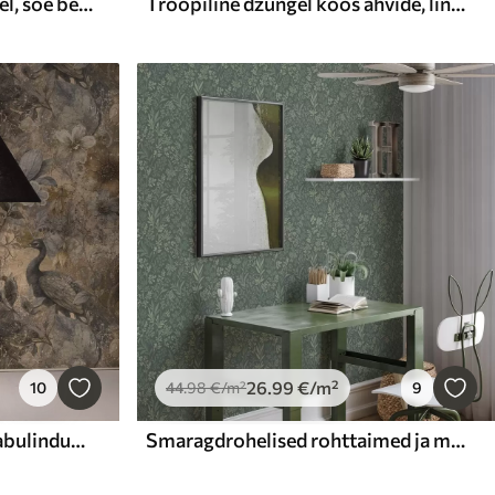
Väikesed margariidid okstel, soe beež
Troopiline džungel koos ahvide, lindude ja tiheda lehestikuga
26
.99
€
/m²
10
44
.98
€
/m²
9
Vananenud lillekollaaž paabulindude ja liblikatega
Smaragdrohelised rohttaimed ja marjad, peen botaaniline muster