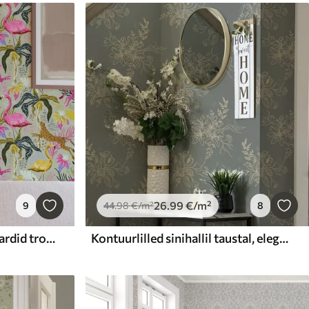
26
.99
€
/m²
9
44
.98
€
/m²
8
Säravad flamingod ja leopardid troopiliste taimede keskel
Kontuurlilled sinihallil taustal, elegantne botaaniline muster