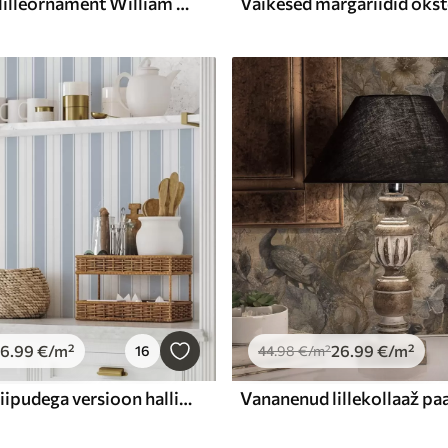
Klassikaline lilleornament William Morrise stiilis
26
.99
€
/m²
26
.99
€
/m²
16
44
.98
€
/m²
Korduvate triipudega versioon halli-sinistes toonides