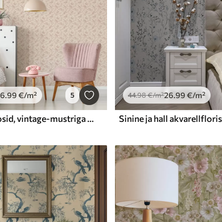
26
.99
€
/m²
26
.99
€
/m²
5
44
.98
€
/m²
Linnud ja roosid, vintage-mustriga puudritoos