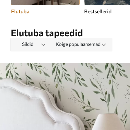
Elutuba
Bestsellerid
Elutuba tapeedid
Sildid
Kõige populaarsemad