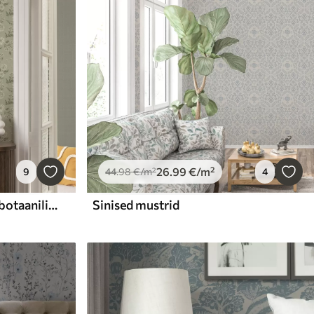
26
.99
€
/m²
9
44
.98
€
/m²
4
Võililled ja päevaküünlad, botaaniline muster halli-rohelisel taustal
Sinised mustrid