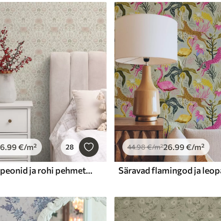
26
.99
€
/m²
26
.99
€
/m²
28
44
.98
€
/m²
Morris-stiil: peonid ja rohi pehmetes beež-rohelistes toonides