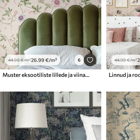
26
.99
€
/m²
44
.98
€
/m²
6
44
.98
€
/m²
Muster eksootiliste lillede ja viinamarjaväätega