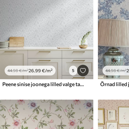
26
.99
€
/m²
44
.98
€
/m²
5
44
.98
€
/m²
Peene sinise joonega lilled valge taustal