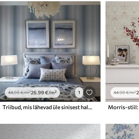
26
.99
€
/m²
44
.98
€
/m²
1
44
.98
€
/m²
Triibud, mis lähevad üle sinisest hallile toonidele