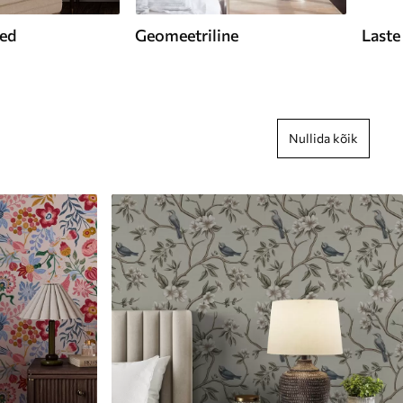
med
Geomeetriline
Laste
Nullida kõik