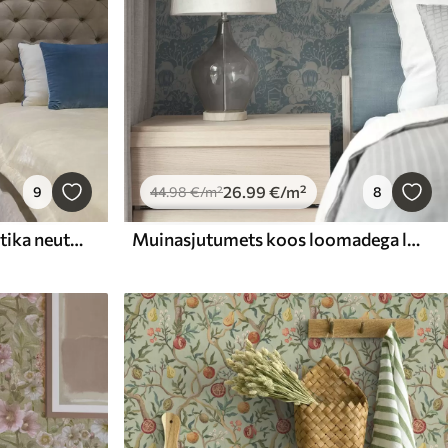
26
.99
€
/m²
9
44
.98
€
/m²
8
Sinine ja hall akvarellfloristika neutraalsel taustal
Muinasjutumets koos loomadega lasteillustratsioonide stiilis