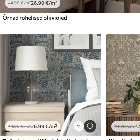
26
.99
€
/m²
44
.98
€
/m²
Õrnad rohelised oliiviõied
26
.99
€
/m²
44
.98
€
/m²
11
44
.98
€
/m²