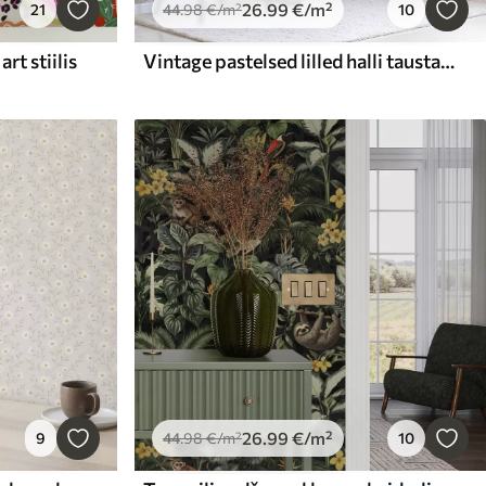
26
.99
€
/m²
21
44
.98
€
/m²
10
rt stiilis
Vintage pastelsed lilled halli taustaga
26
.99
€
/m²
9
44
.98
€
/m²
10