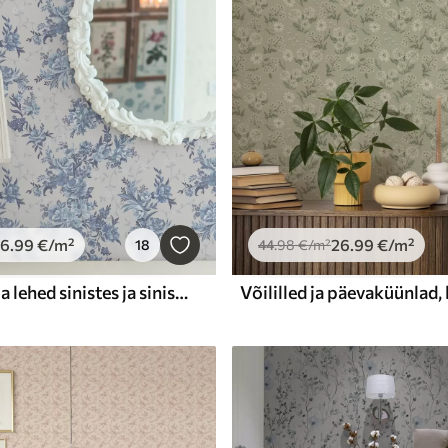
26
.99
€
/m²
26
.99
€
/m²
18
44
.98
€
/m²
Õrnad lilled ja lehed sinistes ja sinistes värvides heledal taustal