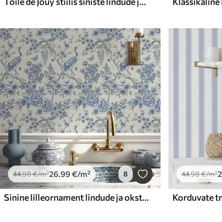
Toile de Jouy stiilis siniste lindude ja troopiliste puudega
26
.99
€
/m²
44
.98
€
/m²
8
44
.98
€
/m²
Sinine lilleornament lindude ja okstega