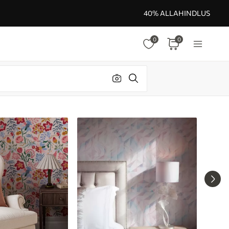
40% ALLAHINDLUS
0
0