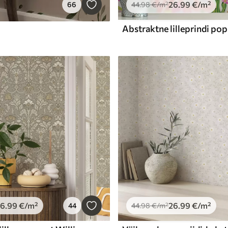
26
.99
€
/m²
66
44
.98
€
/m²
Abstraktne lilleprindi pop a
26
.99
€
/m²
26
.99
€
/m²
44
44
.98
€
/m²