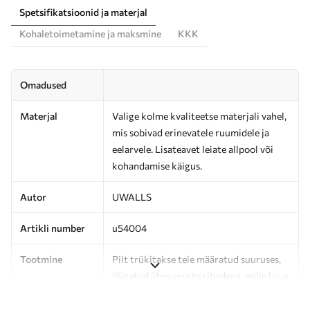
Spetsifikatsioonid ja materjal
Kohaletoimetamine ja maksmine
KKK
Omadused
Materjal
Valige kolme kvaliteetse materjali vahel,
mis sobivad erinevatele ruumidele ja
eelarvele. Lisateavet leiate allpool või
kohandamise käigus.
Autor
UWALLS
Artikli number
u54004
Tootmine
Pilt trükitakse teie määratud suuruses,
lõigatud ühesuguste ribadena, mille laius
on kuni 50 cm.