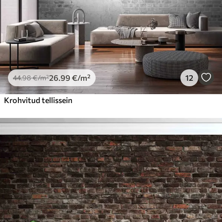
Premium vinüül
65
.00
39
.00
€
/m²
Peel and Stick
81
.67
49
.00
€
/m²
26
.99
€
/m²
12
44
.98
€
/m²
Krohvitud tellissein