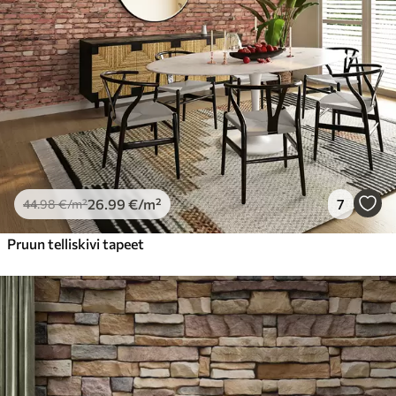
26
.99
€
/m²
7
44
.98
€
/m²
Pruun telliskivi tapeet