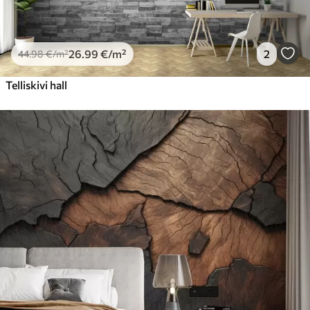
26
.99
€
/m²
2
44
.98
€
/m²
Telliskivi hall