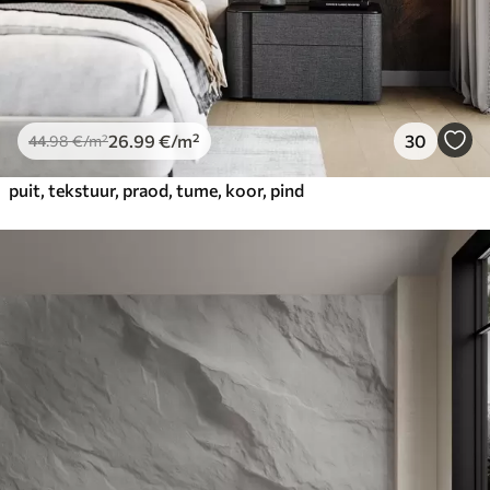
26
.99
€
/m²
30
44
.98
€
/m²
puit, tekstuur, praod, tume, koor, pind