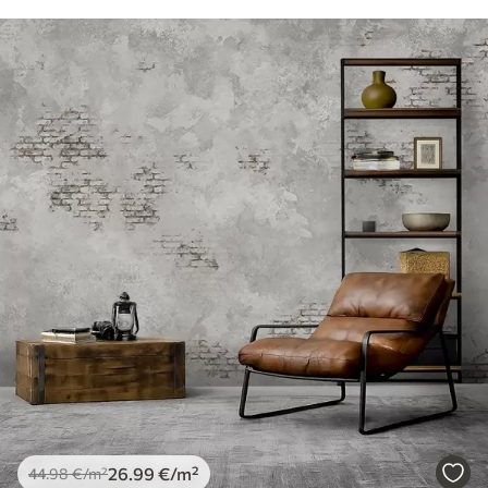
26
.99
€
/m²
44
.98
€
/m²