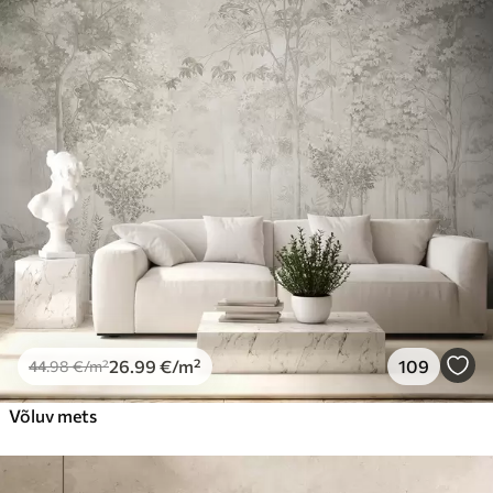
26
.99
€
/m²
109
44
.98
€
/m²
Võluv mets