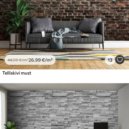
26
.99
€
/m²
13
44
.98
€
/m²
Telliskivi must