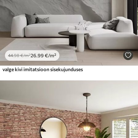
26
.99
€
/m²
44
.98
€
/m²
valge kivi imitatsioon sisekujunduses