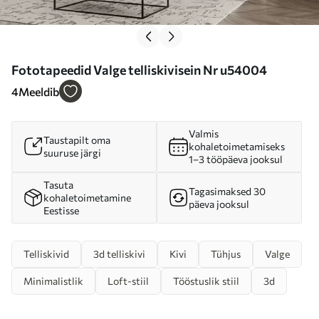
Fototapeedid Valge telliskivisein Nr u54004
4
Meeldib
Valmis
Taustapilt oma
kohaletoimetamiseks
suuruse järgi
1–3 tööpäeva jooksul
Tasuta
Tagasimaksed 30
kohaletoimetamine
päeva jooksul
Eestisse
Telliskivid
3d telliskivi
Kivi
Tühjus
Valge
Minimalistlik
Loft-stiil
Tööstuslik stiil
3d