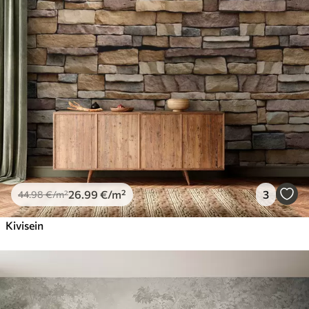
26
.99
€
/m²
3
44
.98
€
/m²
Kivisein