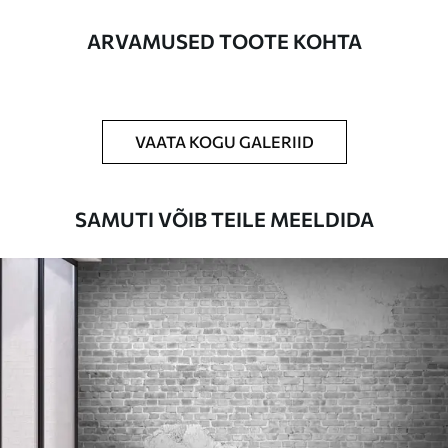
Lisaks
Võite lisada lakikihti ja/või tapeediliimi.
ARVAMUSED TOOTE KOHTA
Puhastamine
Tapeeti saab õrnalt puhastada pehme
käsnaga. Lakkviimistlusega tapeedid
võib puhastada veega.
VAATA KOGU GALERIID
Rakendusmeetod
Suurepärane rakendus
SAMUTI VÕIB TEILE MEELDIDA
Saadaolevad materjalid
Standard
44
.98
26
.99
€
/m²
Premium
56
.67
34
.00
€
/m²