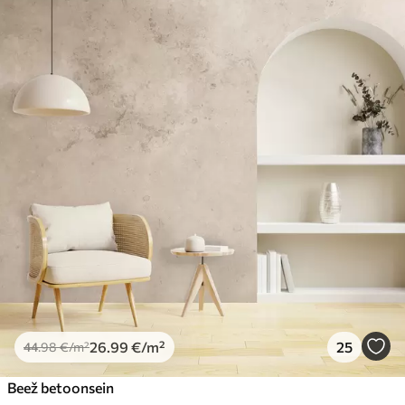
26
.99
€
/m²
25
44
.98
€
/m²
Beež betoonsein