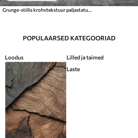
Grunge-stiilis krohvtekstuur paljastatud telliskivikildudega
POPULAARSED KATEGOORIAD
Loodus
Lilled ja taimed
Laste