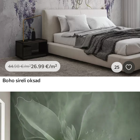
26
.99
€
/m²
44
.98
€
/m²
25
Boho sireli oksad