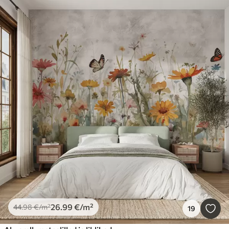
26
.99
€
/m²
44
.98
€
/m²
19