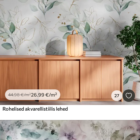
26
.99
€
/m²
44
.98
€
/m²
27
Rohelised akvarellistiilis lehed