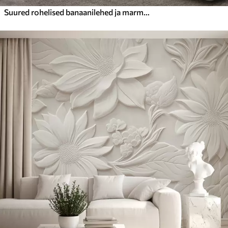
Suured rohelised banaanilehed ja marmorjas tekstuur