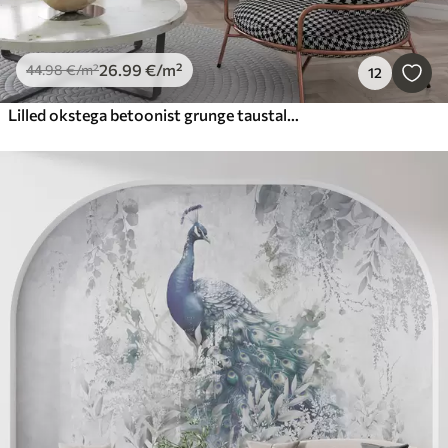
26
.99
€
/m²
44
.98
€
/m²
12
Lilled okstega betoonist grunge taustal minimalism