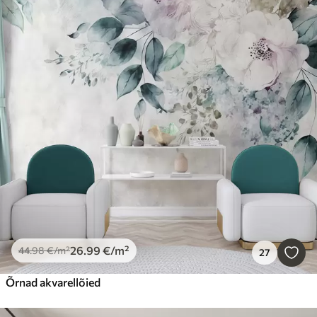
26
.99
€
/m²
44
.98
€
/m²
27
Õrnad akvarellõied