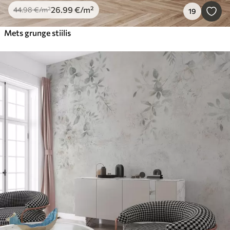
26
.99
€
/m²
44
.98
€
/m²
19
Mets grunge stiilis