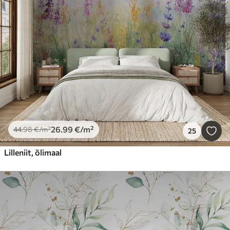
26
.99
€
/m²
44
.98
€
/m²
25
Lilleniit, õlimaal