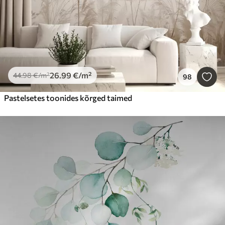
26
.99
€
/m²
44
.98
€
/m²
98
Pastelsetes toonides kõrged taimed