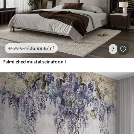
26
.99
€
/m²
44
.98
€
/m²
7
Palmilehed mustal seinafoonil