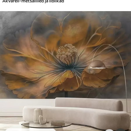
Akvarell-metsalilled ja liblikad