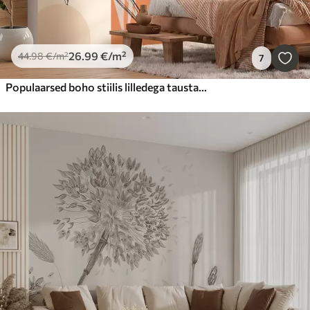
26
.99
€
/m²
44
.98
€
/m²
7
Populaarsed boho stiilis lilledega taustapildid