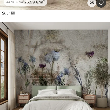
26
.99
€
/m²
44
.98
€
/m²
25
Suur lill