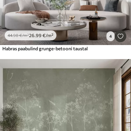
26
.99
€
/m²
44
.98
€
/m²
4
Habras paabulind grunge-betooni taustal