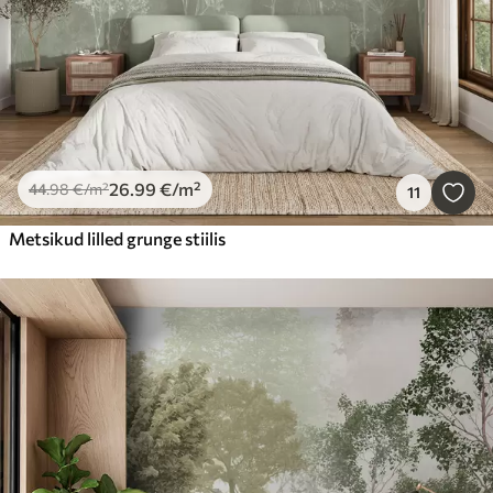
26
.99
€
/m²
44
.98
€
/m²
11
Metsikud lilled grunge stiilis