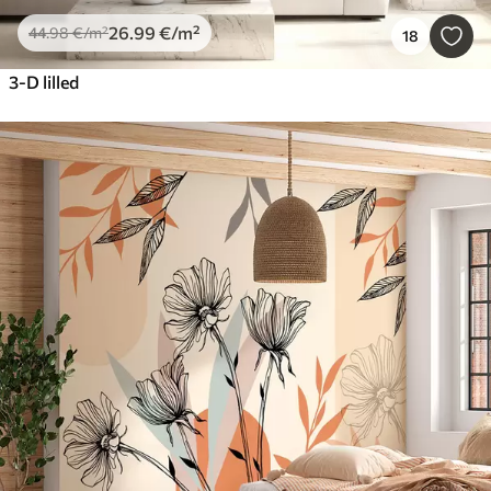
26
.99
€
/m²
44
.98
€
/m²
18
3-D lilled