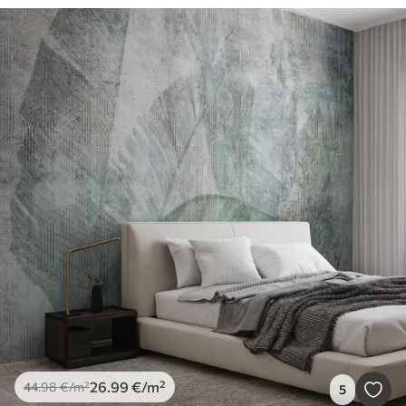
26
.99
€
/m²
44
.98
€
/m²
5