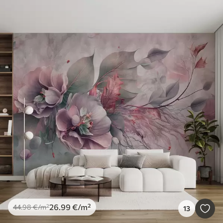
26
.99
€
/m²
44
.98
€
/m²
13