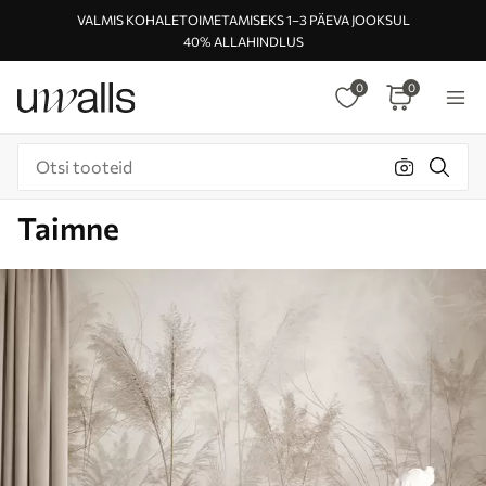
VALMIS KOHALETOIMETAMISEKS 1–3 PÄEVA JOOKSUL
40% ALLAHINDLUS
0
0
Taimne