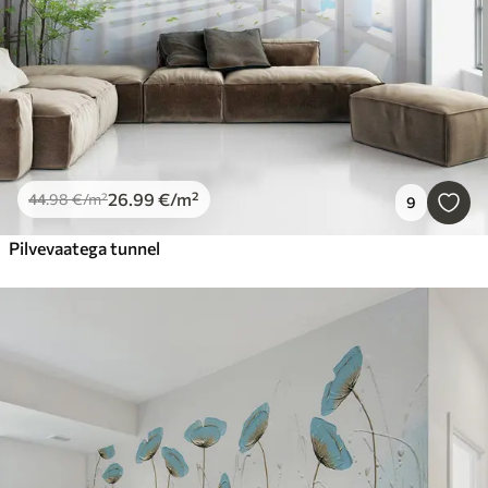
26
.99
€
/m²
44
.98
€
/m²
9
Pilvevaatega tunnel