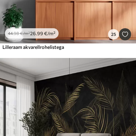
26
.99
€
/m²
44
.98
€
/m²
25
Lilleraam akvarellrohelistega