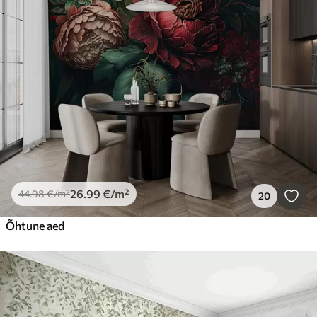
26
.99
€
/m²
44
.98
€
/m²
20
Õhtune aed