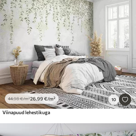
26
.99
€
/m²
44
.98
€
/m²
10
Viinapuud lehestikuga