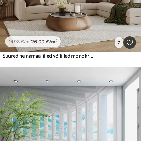
26
.99
€
/m²
44
.98
€
/m²
7
Suured heinamaa lilled võililled monokroomne stiilis loft minimalism