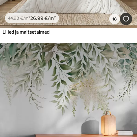
26
.99
€
/m²
44
.98
€
/m²
18
Lilled ja maitsetaimed