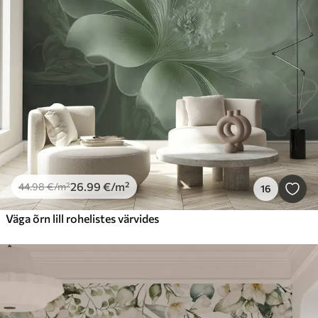
26
.99
€
/m²
44
.98
€
/m²
16
Väga õrn lill rohelistes värvides