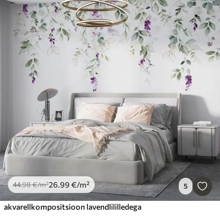
26
.99
€
/m²
44
.98
€
/m²
5
akvarellkompositsioon lavendlililledega