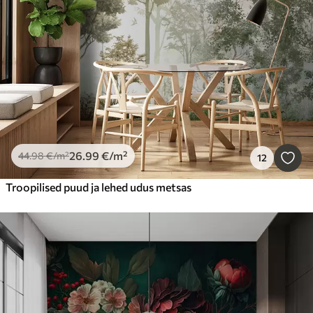
26
.99
€
/m²
44
.98
€
/m²
12
Troopilised puud ja lehed udus metsas