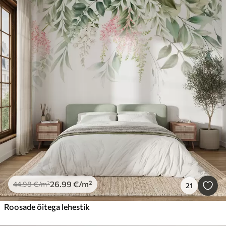
26
.99
€
/m²
44
.98
€
/m²
21
Roosade õitega lehestik