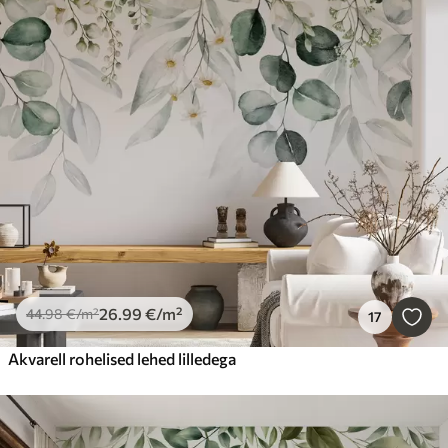
26
.99
€
/m²
44
.98
€
/m²
17
Akvarell rohelised lehed lilledega