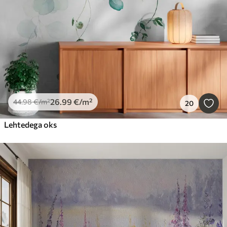
26
.99
€
/m²
44
.98
€
/m²
20
Lehtedega oks