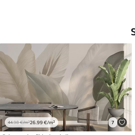
Tootmine
Pilt trükitakse teie määrat
mille laius on kuni 50 cm.
Lisaks
Võite lisada lakikihti ja/või 
Puhastamine
Tapeeti saab õrnalt puhast
võib puhastada veega.
Rakendusmeetod
Suurepärane rakendus
Saadaolevad materjalid
Standard
Pr
44
.98
56
.
26
.99
€
/m²
26
.99
€
/m²
7
44
.98
€
/m²
Premium vinüül
Pee