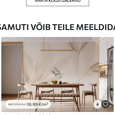
VAATA KOGU GALERIID
ud suuruses, lõigatud ühesuguste ribadena,
SAMUTI VÕIB TEILE MEELDID
tapeediliimi.
ada pehme käsnaga. Lakkviimistlusega tapeedid
emium
67
34
.00
€
/m²
26
.99
€
/m²
4
44
.98
€
/m²
l and Stick