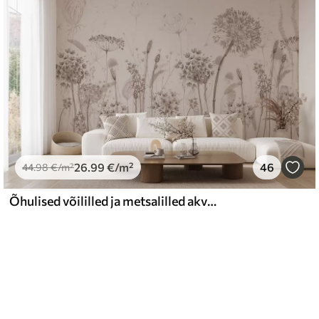
26
.99
€
/m²
46
44
.98
€
/m²
Õhulised võililled ja metsalilled akvarellistiilis