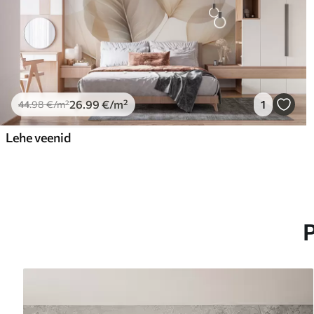
26
.99
€
/m²
1
44
.98
€
/m²
Lehe veenid