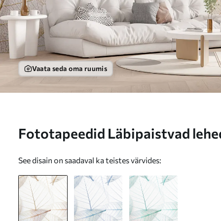
Vaata seda oma ruumis
Fototapeedid Läbipaistvad leh
See disain on saadaval ka teistes värvides: