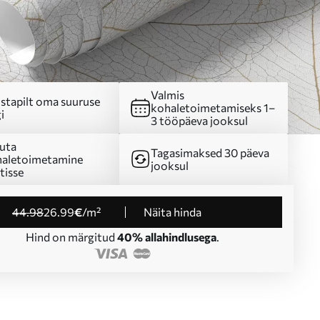
Valmis
stapilt oma suuruse
kohaletoimetamiseks 1–
i
3 tööpäeva jooksul
uta
Tagasimaksed 30 päeva
aletoimetamine
jooksul
tisse
44
.98
26
.99
€
/m²
Näita hinda
Hind on märgitud
40% allahindlusega
.