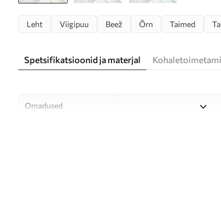
Leht
Viigipuu
Beež
Õrn
Taimed
Ta
Spetsifikatsioonid ja materjal
Kohaletoimetami
Omadused
Materjal
Valige kolme kvaliteetse mat
ja eelarvele. Lisateavet leia
Autor
UWALLS
Artikli number
u24439
Lõpetamine
Poolmatt.