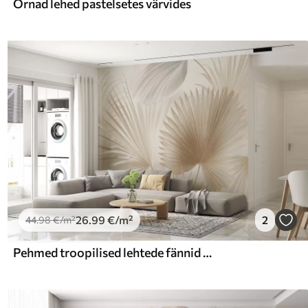
Õrnad lehed pastelsetes värvides
26
.99
€
/m²
2
44
.98
€
/m²
Pehmed troopilised lehtede fännid helebeeži ja sinakate toonidega