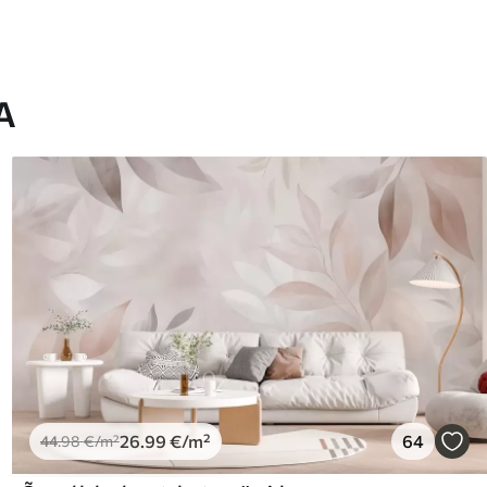
A
26
.99
€
/m²
64
44
.98
€
/m²