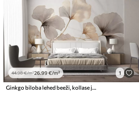
26
.99
€
/m²
1
44
.98
€
/m²
Ginkgo biloba lehed beeži, kollase ja pruuni toonides, õrnade tekstuuridega akvarelli efekt, kerge taustaga