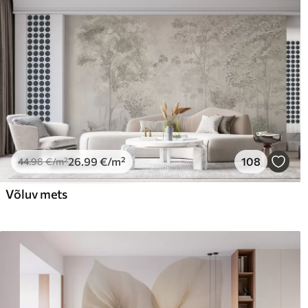
26
.99
€
/m²
108
44
.98
€
/m²
Võluv mets