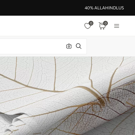
40% ALLAHINDLUS
0
0