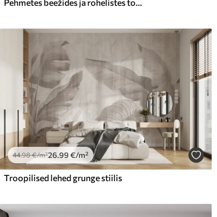
Pehmetes beežides ja rohelistes toonides troopilised lehed, akvarelli efektiga ja õrnade värvide üleminekutega
65
.00
81
.
39
.00
€
/m²
26
.99
€
/m²
44
.98
€
/m²
Troopilised lehed grunge stiilis