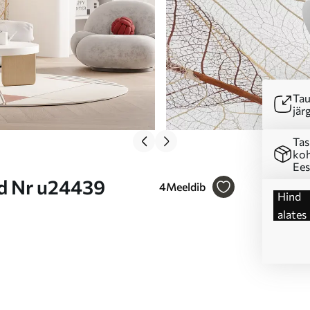
Tau
järg
Tas
koh
Ees
ed Nr u24439
4
Meeldib
Hind
alates