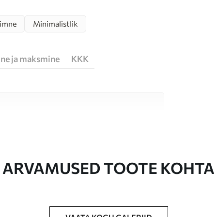
imne
Minimalistlik
ne ja maksmine
KKK
erjali vahel, mis sobivad erinevatele ruumidele
te allpool või kohandamise käigus.
ARVAMUSED TOOTE KOHTA