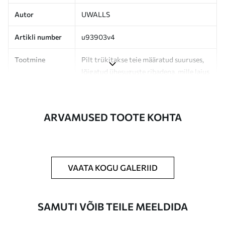
Autor
UWALLS
Artikli number
u93903v4
Tootmine
Pilt trükitakse teie määratud suuruses,
lõigatud ühesuguste ribadena, mille laius
on kuni 50 cm.
Lisaks
Võite lisada lakikihti ja/või tapeediliimi.
ARVAMUSED TOOTE KOHTA
Puhastamine
Tapeeti saab õrnalt puhastada pehme
käsnaga. Lakkviimistlusega tapeedid
võib puhastada veega.
VAATA KOGU GALERIID
Rakendusmeetod
Suurepärane rakendus
SAMUTI VÕIB TEILE MEELDIDA
Saadaolevad materjalid