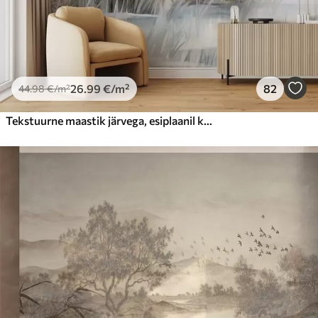
26
.99
€
/m²
82
44
.98
€
/m²
Tekstuurne maastik järvega, esiplaanil kõrge rohi, pehme sinine ja pruun, rahulik vesi, puud kauguses puud