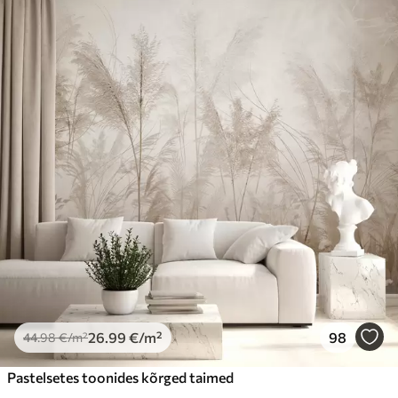
26
.99
€
/m²
98
44
.98
€
/m²
Pastelsetes toonides kõrged taimed