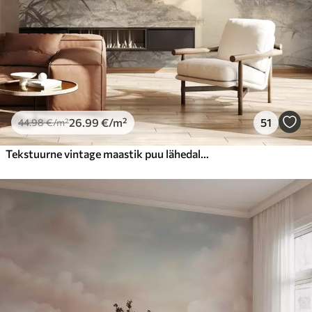
26
.99
€
/m²
51
44
.98
€
/m²
Tekstuurne vintage maastik puu lähedal jõe ja pilvine taevas, loodus kunsti seepia toonides