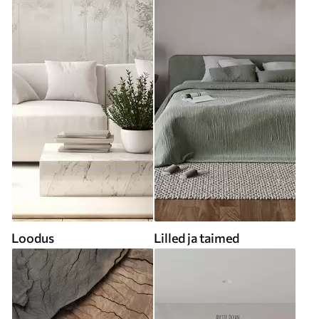
Loodus
Lilled ja taimed