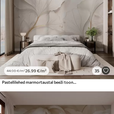
26
.99
€
/m²
35
44
.98
€
/m²
Pastellilehed marmortaustal beeži toonides