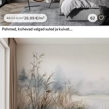
26
.99
€
/m²
62
44
.98
€
/m²
Pehmed, kohevad valged suled ja kuivatatud lilled neutraalsel pastellbeežil taustal