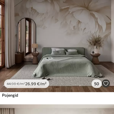
26
.99
€
/m²
50
44
.98
€
/m²
Pojengid