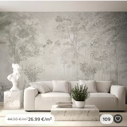
Standard
44
.98
26
.99
€
/m²
Premium
56
.67
34
.00
€
/m²
Premium vinüül
65
.00
39
.00
€
/m²
Peel and Stick
81
.67
49
.00
€
/m²
26
.99
€
/m²
109
44
.98
€
/m²