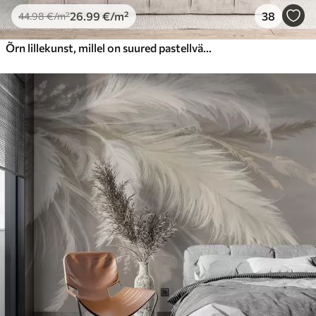
26
.99
€
/m²
38
44
.98
€
/m²
Õrn lillekunst, millel on suured pastellvärvi lilled, mille kroonlehed on läbipaistvad, pehmed varred ja õrnalt hajutatud taustaga