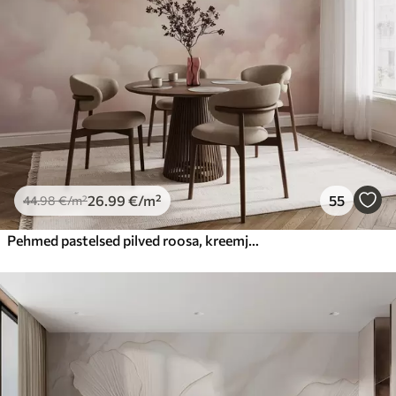
26
.99
€
/m²
55
44
.98
€
/m²
Pehmed pastelsed pilved roosa, kreemja ja sinise toonides