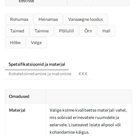
Eestisse
Rohumaa
Heinamaa
Vanaaegne loodus
Taimed
Taimne
Põllulill
Õrn
Hall
Hõbe
Valge
Spetsifikatsioonid ja materjal
Kohaletoimetamine ja maksmine
KKK
Omadused
Materjal
Valige kolme kvaliteetse materjali vahel,
mis sobivad erinevatele ruumidele ja
eelarvele. Lisateavet leiate allpool või
kohandamise käigus.