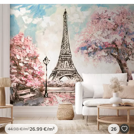
26
.99
€
/m²
26
44
.98
€
/m²