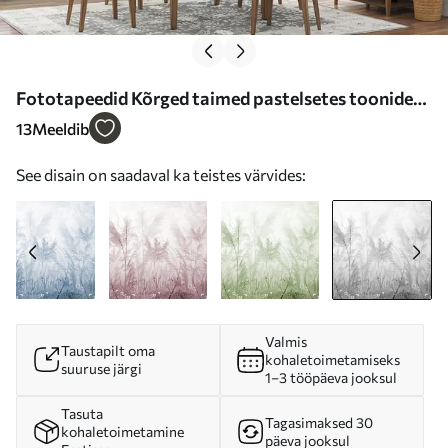
Fototapeedid Kõrged taimed pastelsetes toonides
hallides toonides Nr u93903v4
13
Meeldib
See disain on saadaval ka teistes värvides:
Valmis
Taustapilt oma
kohaletoimetamiseks
suuruse järgi
1–3 tööpäeva jooksul
Tasuta
Tagasimaksed 30
kohaletoimetamine
päeva jooksul