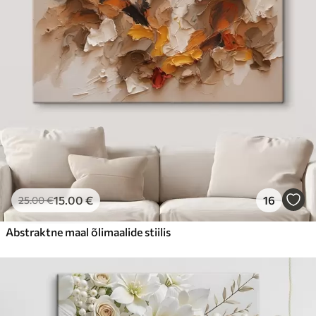
15
.00
€
16
25
.00
€
Abstraktne maal õlimaalide stiilis