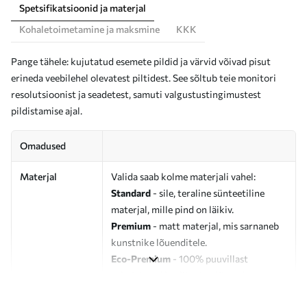
Spetsifikatsioonid ja materjal
Kohaletoimetamine ja maksmine
KKK
Pange tähele: kujutatud esemete pildid ja värvid võivad pisut
erineda veebilehel olevatest piltidest. See sõltub teie monitori
resolutsioonist ja seadetest, samuti valgustustingimustest
pildistamise ajal.
Omadused
Materjal
Valida saab kolme materjali vahel:
Standard
- sile, teraline sünteetiline
materjal, mille pind on läikiv.
Premium
- matt materjal, mis sarnaneb
kunstnike lõuenditele.
Eco-Premium
- 100% puuvillast
valmistatud kvaliteetne lõuend.
Autor
UWALLS