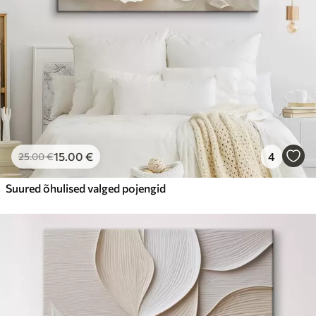
15
.00
€
4
25
.00
€
Suured õhulised valged pojengid