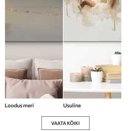
Loodus meri
Usuline
VAATA KÕIKI