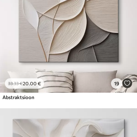
20
.00
€
19
33
.33
€
Abstraktsioon