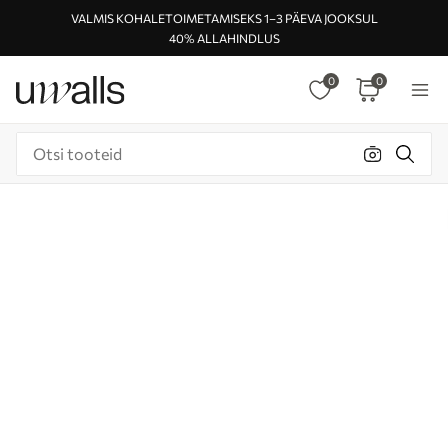
VALMIS KOHALETOIMETAMISEKS 1–3 PÄEVA JOOKSUL
40% ALLAHINDLUS
0
0