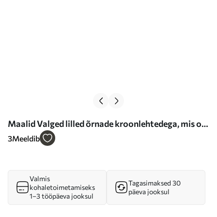
Maalid Valged lilled õrnade kroonlehtedega, mis on
paigutatud kauni lillemustriga heledal taustal Nr
3
Meeldib
s40548
Valmis
Tagasimaksed 30
kohaletoimetamiseks
päeva jooksul
1–3 tööpäeva jooksul