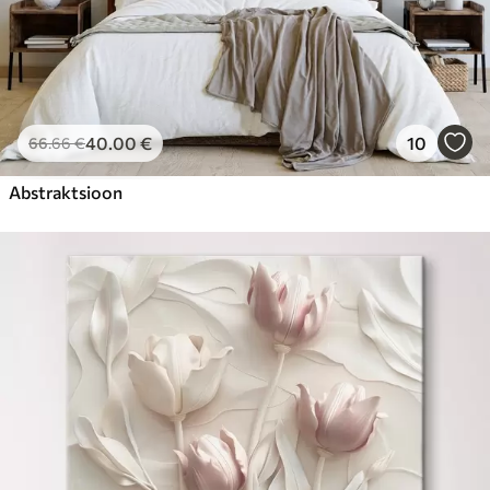
40
.00
€
10
66
.66
€
Abstraktsioon