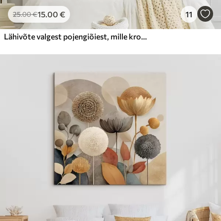
15
.00
€
11
25
.00
€
Lähivõte valgest pojengiõiest, mille kroonlehtedel on veepiisad, hägusel taustal