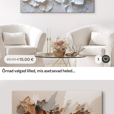
15
.00
€
1
25
.00
€
Õrnad valged lilled, mis asetsevad heledal taustal loomuliku orgaanilise mustriga