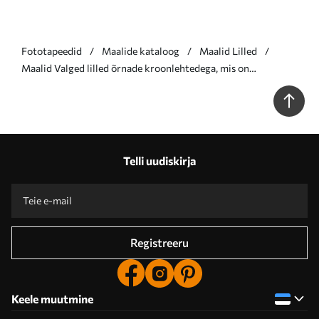
Fototapeedid
Maalide kataloog
Maalid Lilled
Maalid Valged lilled õrnade kroonlehtedega, mis on
paigutatud kauni lillemustriga heledal taustal Nr s40548
Telli uudiskirja
Registreeru
Keele muutmine