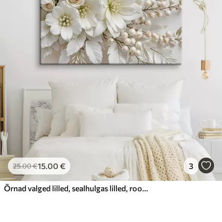
15
.00
€
3
25
.00
€
Õrnad valged lilled, sealhulgas lilled, roosid ja muud pehmete, sametiste kroonlehtedega õied