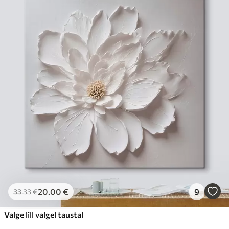
20
.00
€
9
33
.33
€
Valge lill valgel taustal