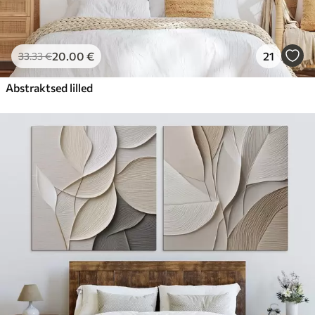
20
.00
€
21
33
.33
€
Abstraktsed lilled