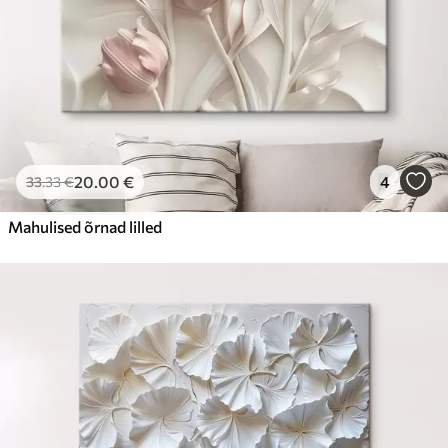
20
.00
€
4
33
.33
€
Mahulised õrnad lilled