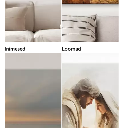
Inimesed
Loomad