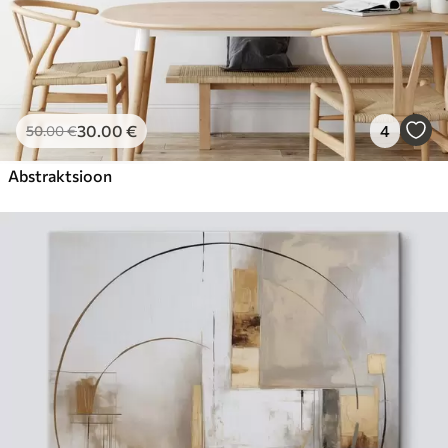
30
.00
€
4
50
.00
€
Abstraktsioon