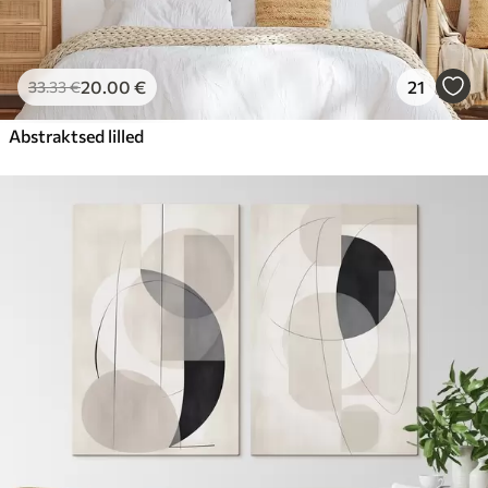
20
.00
€
21
33
.33
€
Abstraktsed lilled