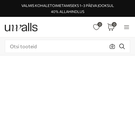
VALMIS KOHALETOIMETAMISEKS 1–3 PÄEVA JOOKSUL
40% ALLAHINDLUS
0
0