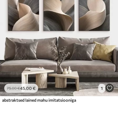
45
.00
€
1
75
.00
€
abstraktsed lained mahu imitatsiooniga