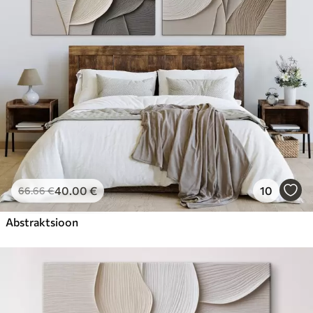
40
.00
€
10
66
.66
€
Abstraktsioon