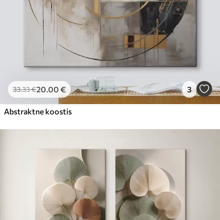
20
.00
€
3
33
.33
€
Abstraktne koostis