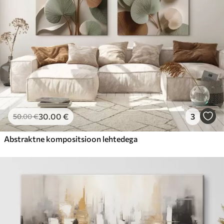
30
.00
€
3
50
.00
€
Abstraktne kompositsioon lehtedega