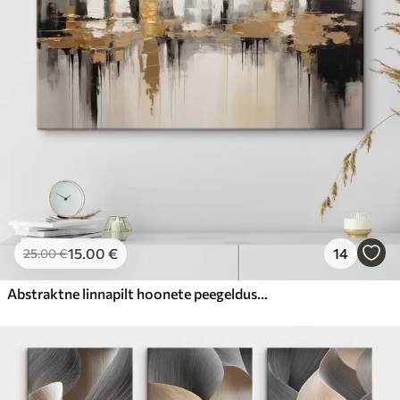
15
.00
€
14
25
.00
€
Abstraktne linnapilt hoonete peegeldustega vees, mis on loodud neutraalsetes toonides ja soojade toonide aktsentidega