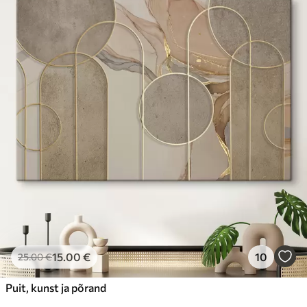
15
.00
€
10
25
.00
€
Puit, kunst ja põrand