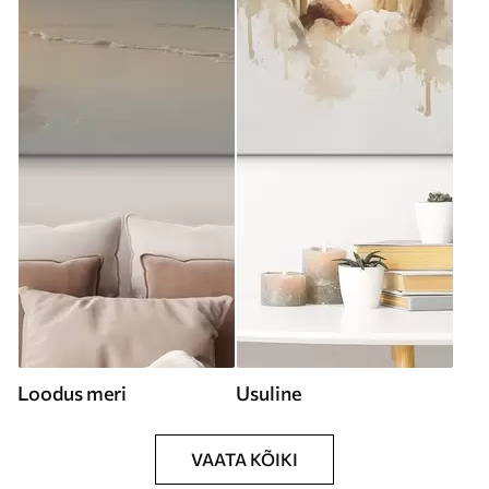
Loodus meri
Usuline
VAATA KÕIKI