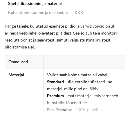
Spetsifikatsioonid ja materjal
Kohaletoimetamine ja maksmine
KKK
Pange tähele: kujutatud esemete pildid ja värvid võivad pisut
erineda veebilehel olevatest piltidest. See sõltub teie monitori
resolutsioonist ja seadetest, samuti valgustustingimustest
pildistamise ajal.
Omadused
Materjal
Valida saab kolme materjali vahel:
Standard
- sile, teraline sünteetiline
materjal, mille pind on läikiv.
Premium
- matt materjal, mis sarnaneb
kunstnike lõuenditele.
Eco-Premium
- 100% puuvillast
valmistatud kvaliteetne lõuend.
Autor
UWALLS