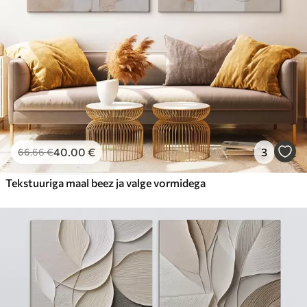
40
.00
€
3
66
.66
€
Tekstuuriga maal beez ja valge vormidega