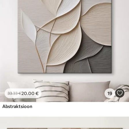
20
.00
€
19
33
.33
€
Abstraktsioon