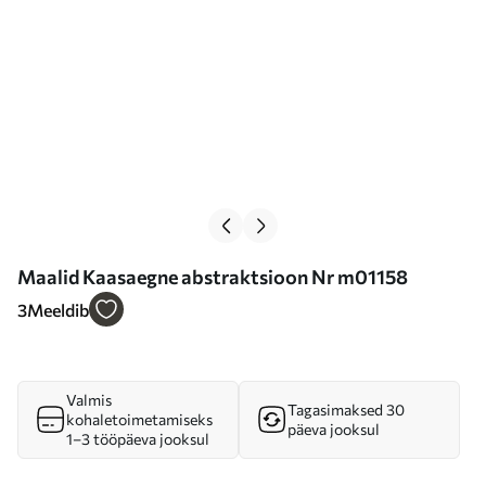
Maalid Kaasaegne abstraktsioon Nr m01158
3
Meeldib
Valmis
Tagasimaksed 30
kohaletoimetamiseks
päeva jooksul
1–3 tööpäeva jooksul