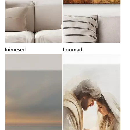
Inimesed
Loomad