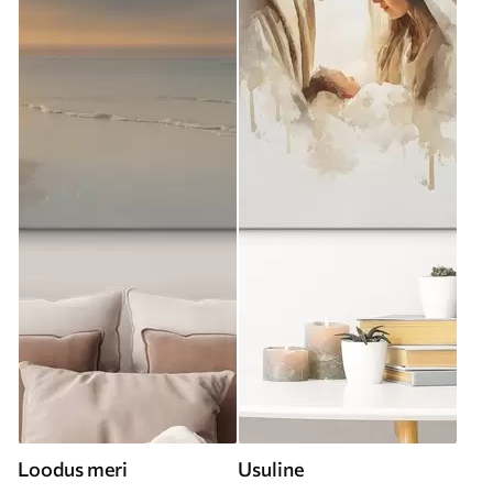
Loodus meri
Usuline