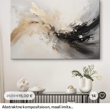
15
.00
€
14
25
.00
€
Abstraktne kompositsioon, maali imitatsioon