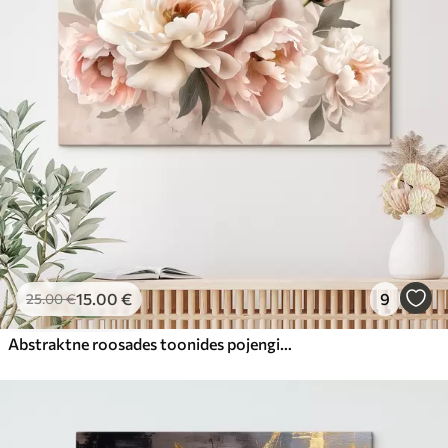
15
.00
€
9
25
.00
€
Abstraktne roosades toonides pojengide kimp