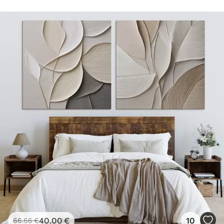
40
.00
€
10
66
.66
€