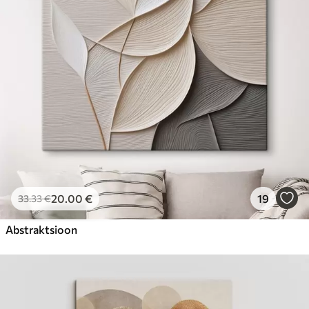
Hind Alates
23
.00
€
20
.00
€
19
33
.33
€
Abstraktsioon