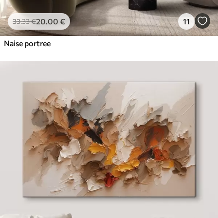
20
.00
€
11
33
.33
€
Naise portree