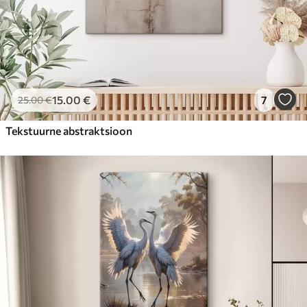
15
.00
€
7
25
.00
€
Tekstuurne abstraktsioon