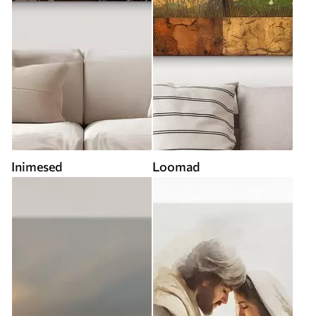
Inimesed
Loomad