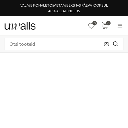
VALMIS KOHALETOIMETAMISEKS 1–3 PÄEVA JOOKSUL
40% ALLAHINDLUS
0
0