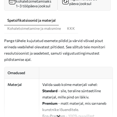
kohaletoimetamiseks
päeva jooksul
1–3 tööpäeva jooksul
Spetsifikatsioonid ja materjal
Kohaletoimetamine ja maksmine
KKK
Pange tähele: kujutatud esemete pildid ja värvid võivad pisut
erineda veebilehel olevatest piltidest. See sõltub teie monitori
resolutsioonist ja seadetest, samuti valgustustingimustest
pildistamise ajal.
Omadused
Materjal
Valida saab kolme materjali vahel:
Standard
- sile, teraline sünteetiline
materjal, mille pind on läikiv.
Premium
- matt materjal, mis sarnaneb
kunstnike lõuenditele.
Eco-Premium
- 100% puuvillast