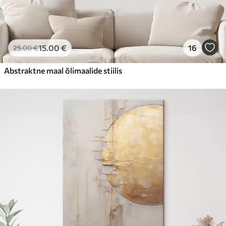
15
.00
€
16
25
.00
€
Abstraktne maal õlimaalide stiilis