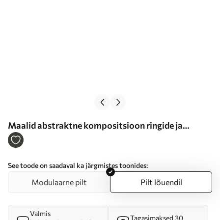
Maalid abstraktne kompositsioon ringide ja
joontega soojades värvides Nr s47237
See toode on saadaval ka järgmistes toonides:
Modulaarne pilt
Pilt lõuendil
Valmis
Tagasimaksed 30