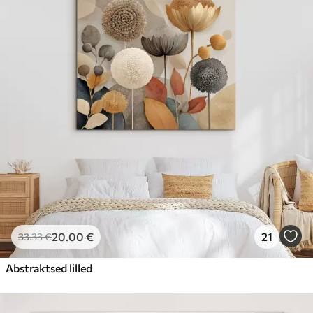
20
.00
€
21
33
.33
€
Abstraktsed lilled