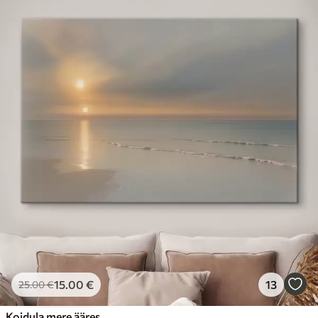
15
.00
€
13
25
.00
€
Koidula mere ääres