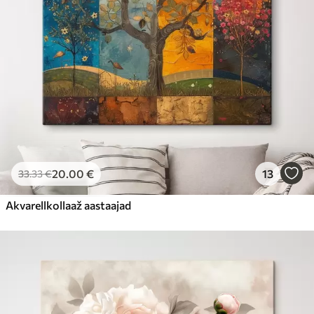
20
.00
€
13
33
.33
€
Akvarellkollaaž aastaajad