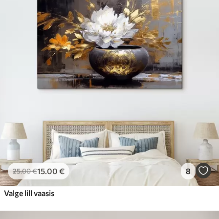
15
.00
€
8
25
.00
€
Valge lill vaasis