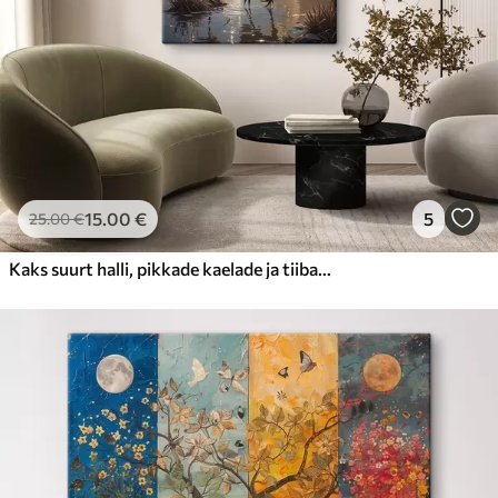
15
.00
€
5
25
.00
€
Kaks suurt halli, pikkade kaelade ja tiibadega kraanat, mis seisavad puudest ümbritsetud udujärves