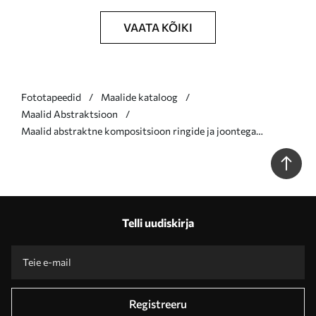
VAATA KÕIKI
Fototapeedid
Maalide kataloog
Maalid Abstraktsioon
Maalid abstraktne kompositsioon ringide ja joontega
soojades värvides Nr s47237
Telli uudiskirja
Registreeru