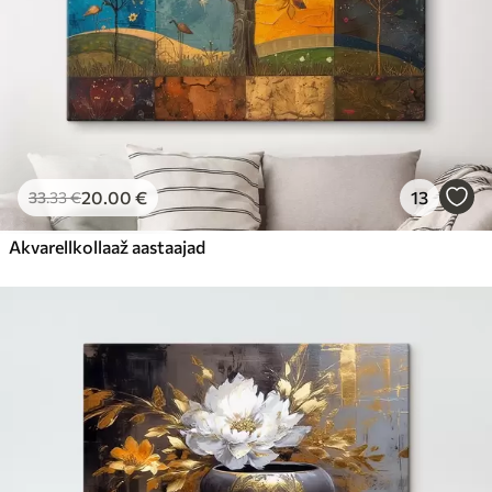
20
.00
€
13
33
.33
€
Akvarellkollaaž aastaajad