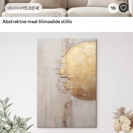
15
.00
€
16
25
.00
€
Abstraktne maal õlimaalide stiilis