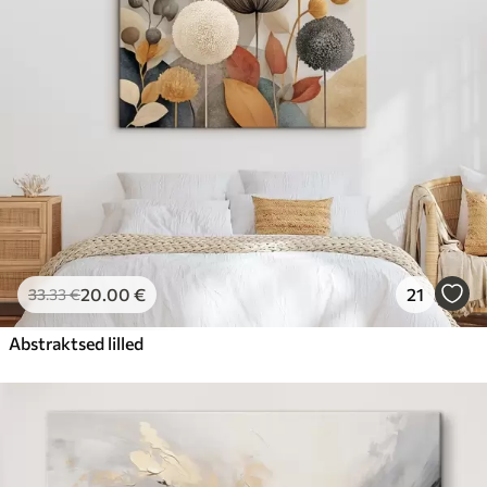
20
.00
€
21
33
.33
€
Abstraktsed lilled