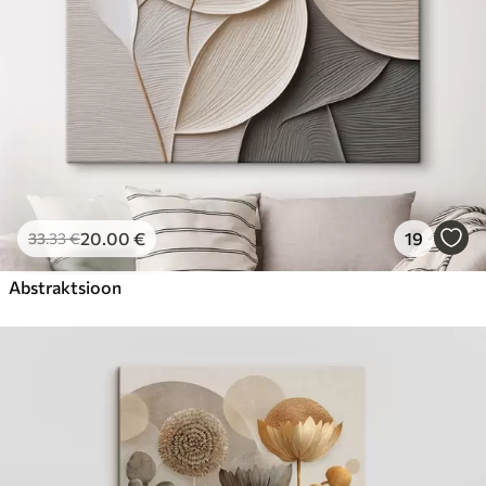
20
.00
€
19
33
.33
€
Abstraktsioon