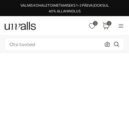
VALMIS KOHALETOIMETAMISEKS 1–3 PÄEVA JOOKSUL
40% ALLAHINDLUS
0
0