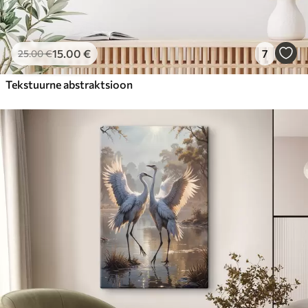
15
.00
€
7
25
.00
€
Tekstuurne abstraktsioon