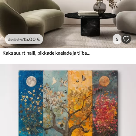
15
.00
€
5
25
.00
€
Kaks suurt halli, pikkade kaelade ja tiibadega kraanat, mis seisavad puudest ümbritsetud udujärves