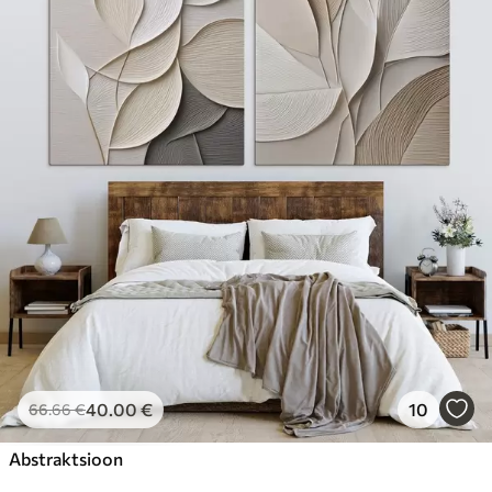
40
.00
€
10
66
.66
€
Abstraktsioon