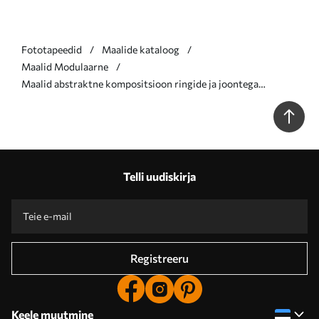
Fototapeedid
Maalide kataloog
Maalid Modulaarne
Maalid abstraktne kompositsioon ringide ja joontega
soojades värvides Nr m01182
Telli uudiskirja
Registreeru
Keele muutmine