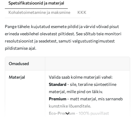
Spetsifikatsioonid ja materjal
Kohaletoimetamine ja maksmine
KKK
Pange tähele: kujutatud esemete pildid ja värvid võivad pisut
erineda veebilehel olevatest piltidest. See sõltub teie monitori
resolutsioonist ja seadetest, samuti valgustustingimustest
pildistamise ajal.
Omadused
Materjal
Valida saab kolme materjali vahel:
Standard
- sile, teraline sünteetiline
materjal, mille pind on läikiv.
Premium
- matt materjal, mis sarnaneb
kunstnike lõuenditele.
Eco-Premium
- 100% puuvillast
valmistatud kvaliteetne lõuend.
Autor
UWALLS