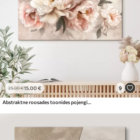
15
.00
€
9
25
.00
€
Abstraktne roosades toonides pojengide kimp