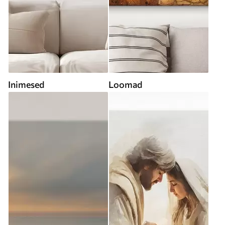
Inimesed
Loomad