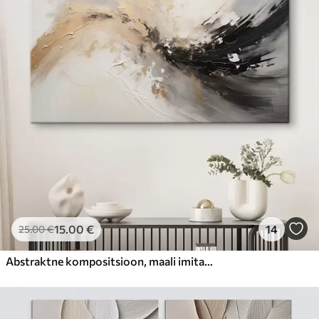
15
.00
€
14
25
.00
€
Abstraktne kompositsioon, maali imitatsioon