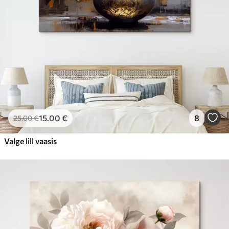
15
.00
€
8
25
.00
€
Valge lill vaasis