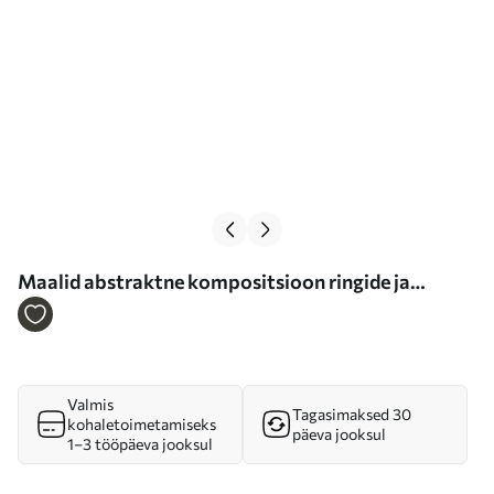
Maalid abstraktne kompositsioon ringide ja
joontega soojades värvides Nr m01182
Valmis
Tagasimaksed 30
kohaletoimetamiseks
päeva jooksul
1–3 tööpäeva jooksul