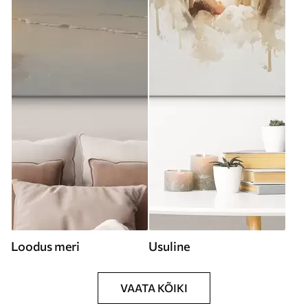
Loodus meri
Usuline
VAATA KÕIKI