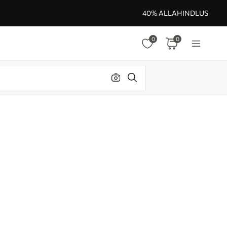
40% ALLAHINDLUS
0
0