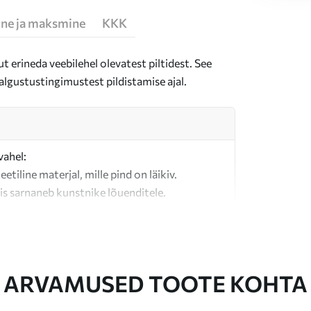
ne ja maksmine
KKK
t erineda veebilehel olevatest piltidest. See
algustustingimustest pildistamise ajal.
vahel:
teetiline materjal, mille pind on läikiv.
is sarnaneb kunstnike lõuenditele.
last valmistatud kvaliteetne lõuend.
ARVAMUSED TOOTE KOHTA