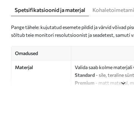
Spetsifikatsioonid ja materjal
Kohaletoimetami
Pange tähele: kujutatud esemete pildid ja värvid võivad pisu
sõltub teie monitori resolutsioonist ja seadetest, samuti v
Omadused
Materjal
Valida saab kolme materjali 
Standard
- sile, teraline sün
Premium
- matt materjal, m
Eco-Premium
- 100% puuvil
Autor
UWALLS
Artikli number
s46358
Lisaks
Võite lisada lakikihti.