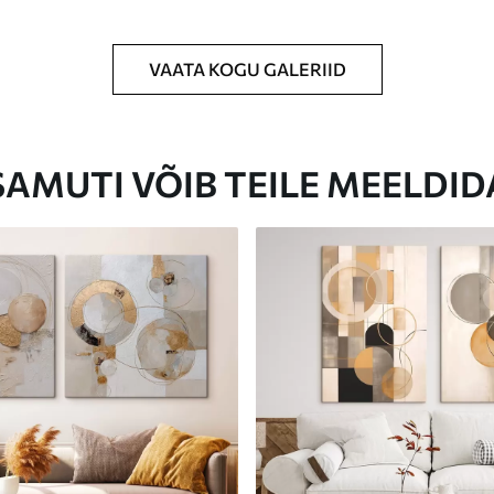
VAATA KOGU GALERIID
Eco-Premium
Hind Alates
23
.00
€
SAMUTI VÕIB TEILE MEELDID