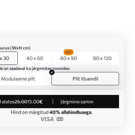
suurus (WxH cm)
HIT
x 30
40 x 60
60 x 90
80 x 120
e on saadaval ka järgmistes toonides:
Modulaarne pilt
Pilt lõuendil
d alates
25
.00
15
.00
€
Järgmine samm
Hind on märgitud
40% allahindlusega
.