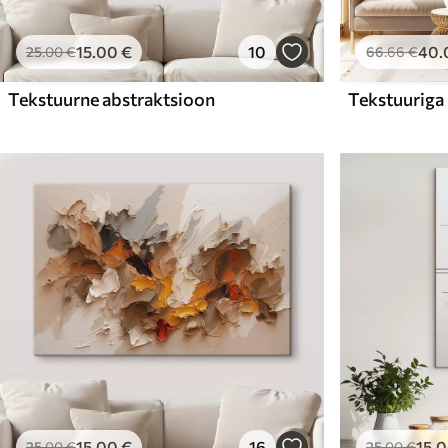
15
.00
€
10
40
.
25
.00
€
66
.66
€
Tekstuurne abstraktsioon
15
.00
€
16
15
.
25
.00
€
25
.00
€