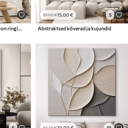
15
.00
€
5
25
.00
€
Geomeetriline abstraktsioon ringidega
Abstraktsed kõverad ja kujundid
5
20
.00
€
19
33
.33
€