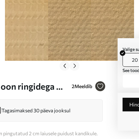
Valige 
20 
See tood
ioon ringidega Nr
2
Meeldib
Hin
Tagasimaksed 30 päeva jooksul
n pingutatud 2 cm laiusele puidust kandikule.