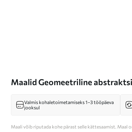
Maalid Geomeetriline abstrakts
s46358
Valmis kohaletoimetamiseks 1–3 tööpäeva
jooksul
Maali võib riputada kohe pärast selle kättesaamist. Maal o