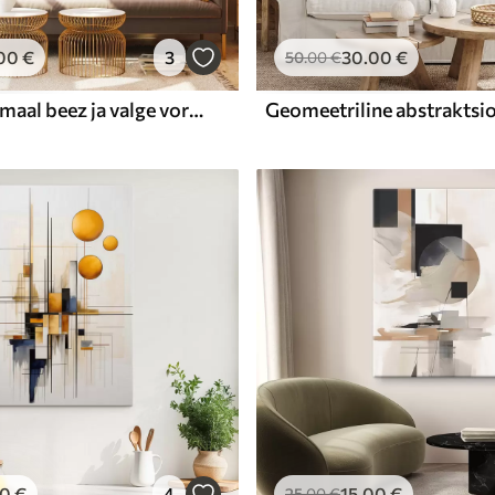
00
€
3
30
.00
€
50
.00
€
Tekstuuriga maal beez ja valge vormidega
00
€
4
15
.00
€
25
.00
€