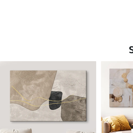
Saadaolevad materjalid
Standard
Premium
Hind Alates
15
.00
€
Hind Alates
19
.00
€