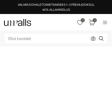
VALMIS KOHALETOIMETAMISEKS 1–3 PÄEVA JOOKSUL
40% ALLAHINDLUS
0
0