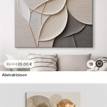
20
.00
€
19
33
.33
€
Abstraktsioon