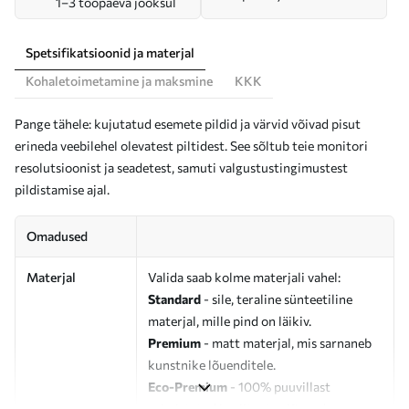
1–3 tööpäeva jooksul
Spetsifikatsioonid ja materjal
Kohaletoimetamine ja maksmine
KKK
Pange tähele: kujutatud esemete pildid ja värvid võivad pisut
erineda veebilehel olevatest piltidest. See sõltub teie monitori
resolutsioonist ja seadetest, samuti valgustustingimustest
pildistamise ajal.
Omadused
Materjal
Valida saab kolme materjali vahel:
Standard
- sile, teraline sünteetiline
materjal, mille pind on läikiv.
Premium
- matt materjal, mis sarnaneb
kunstnike lõuenditele.
Eco-Premium
- 100% puuvillast
valmistatud kvaliteetne lõuend.