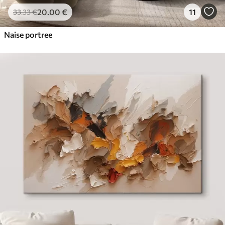
20
.00
€
11
33
.33
€
Naise portree