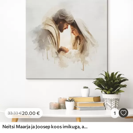
20
.00
€
1
33
.33
€
Neitsi Maarja ja Joosep koos imikuga, akvarellistiilis