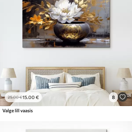
15
.00
€
8
25
.00
€
Valge lill vaasis