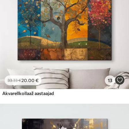
20
.00
€
13
33
.33
€
Akvarellkollaaž aastaajad