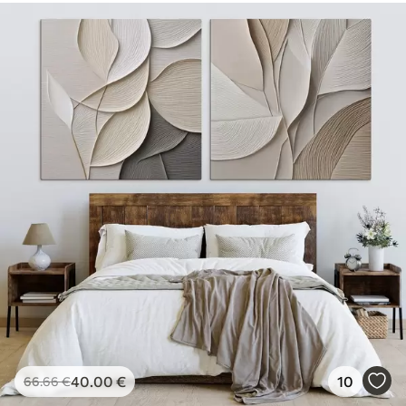
40
.00
€
10
66
.66
€