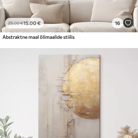
15
.00
€
16
25
.00
€
Abstraktne maal õlimaalide stiilis