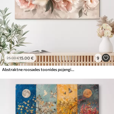
15
.00
€
9
25
.00
€
Abstraktne roosades toonides pojengide kimp