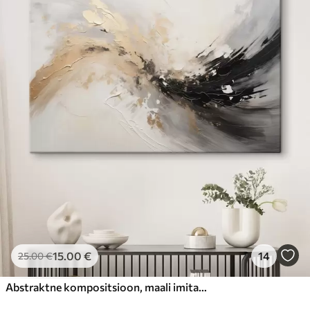
15
.00
€
14
25
.00
€
Abstraktne kompositsioon, maali imitatsioon