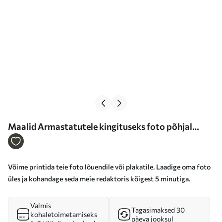
Maalid Armastatutele kingituseks foto põhjal
maalitud pilt Nr s47164
Võime printida teie foto lõuendile või plakatile. Laadige oma foto
üles ja kohandage seda meie redaktoris kõigest 5 minutiga.
Valmis
Tagasimaksed 30
kohaletoimetamiseks
päeva jooksul