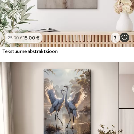
15
.00
€
7
25
.00
€
Tekstuurne abstraktsioon