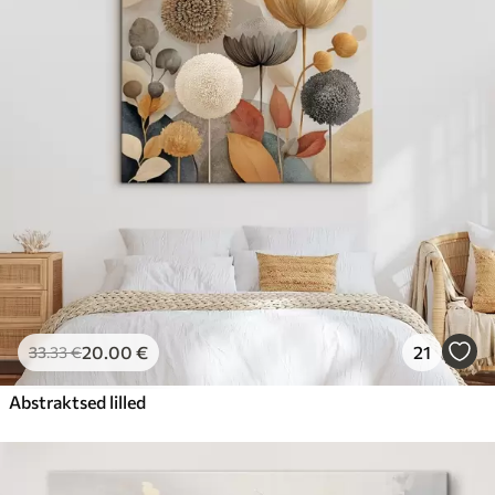
20
.00
€
21
33
.33
€
Abstraktsed lilled