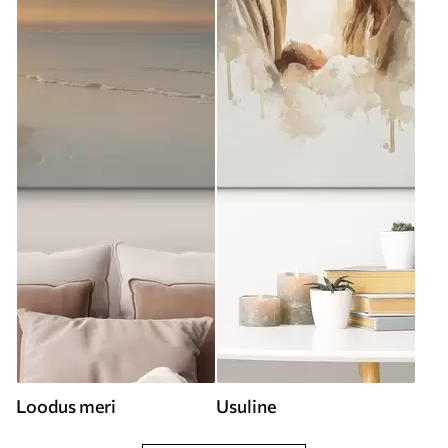
Loodus meri
Usuline