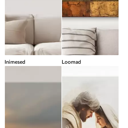
Inimesed
Loomad