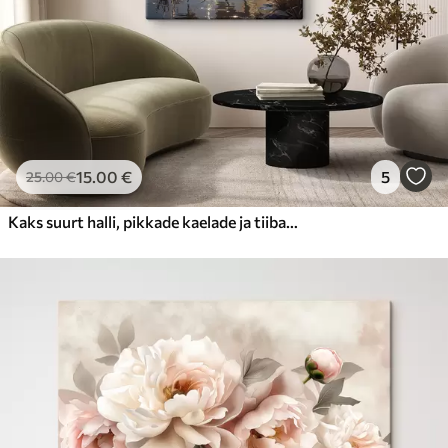
15
.00
€
5
25
.00
€
Kaks suurt halli, pikkade kaelade ja tiibadega kraanat, mis seisavad puudest ümbritsetud udujärves