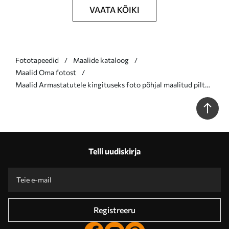
VAATA KÕIKI
Fototapeedid
Maalide kataloog
Maalid Oma fotost
Maalid Armastatutele kingituseks foto põhjal maalitud pilt
Nr s47164
Telli uudiskirja
Registreeru