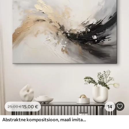
15
.00
€
14
25
.00
€
Abstraktne kompositsioon, maali imitatsioon