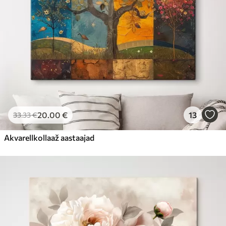
20
.00
€
13
33
.33
€
Akvarellkollaaž aastaajad