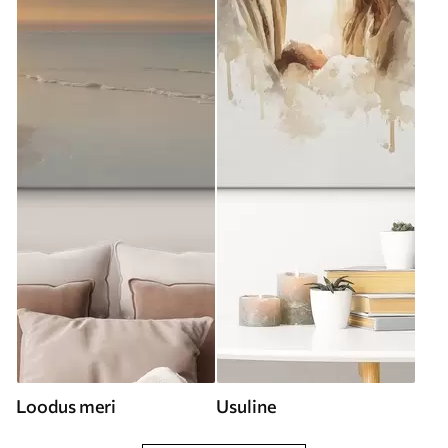
Loodus meri
Usuline