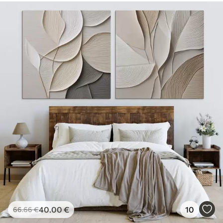
40
.00
€
10
66
.66
€