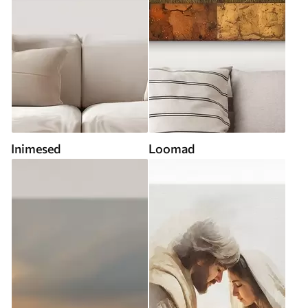
Inimesed
Loomad