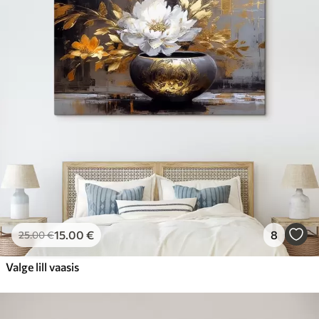
15
.00
€
8
25
.00
€
Valge lill vaasis