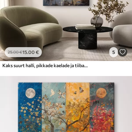
15
.00
€
5
25
.00
€
Kaks suurt halli, pikkade kaelade ja tiibadega kraanat, mis seisavad puudest ümbritsetud udujärves