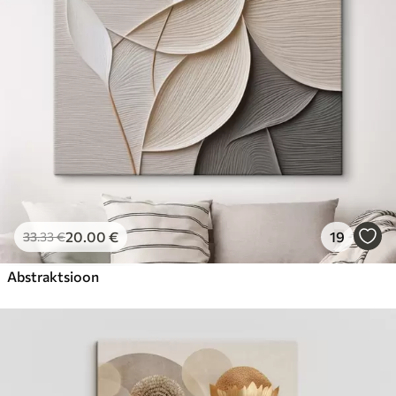
20
.00
€
19
33
.33
€
Abstraktsioon