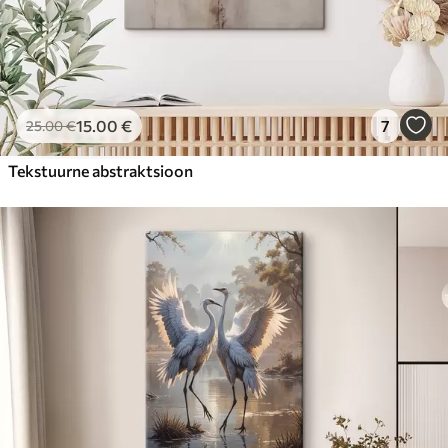
15
.00
€
7
25
.00
€
Tekstuurne abstraktsioon