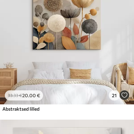
20
.00
€
21
33
.33
€
Abstraktsed lilled