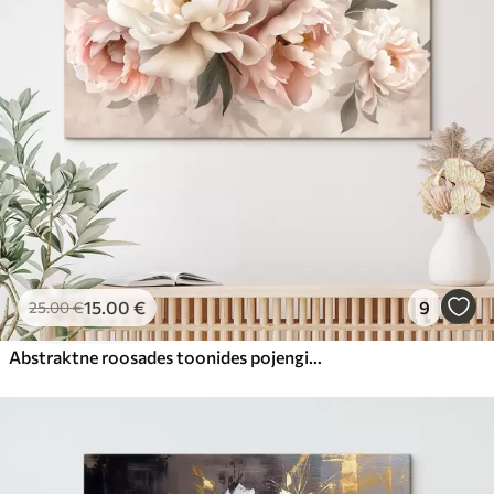
15
.00
€
9
25
.00
€
Abstraktne roosades toonides pojengide kimp