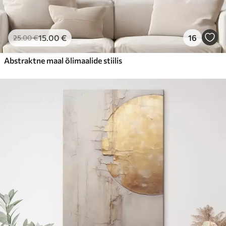
15
.00
€
16
25
.00
€
Abstraktne maal õlimaalide stiilis