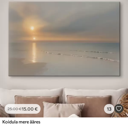
15
.00
€
13
25
.00
€
Koidula mere ääres