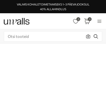
VALMIS KOHALETOIMETAMISEKS 1–3 PÄEVA JOOKSUL
40% ALLAHINDLUS
0
0