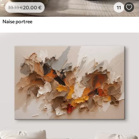
20
.00
€
11
33
.33
€
Naise portree