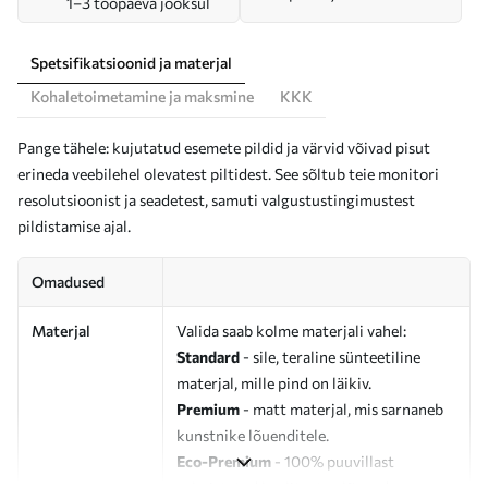
1–3 tööpäeva jooksul
Spetsifikatsioonid ja materjal
Kohaletoimetamine ja maksmine
KKK
Pange tähele: kujutatud esemete pildid ja värvid võivad pisut
erineda veebilehel olevatest piltidest. See sõltub teie monitori
resolutsioonist ja seadetest, samuti valgustustingimustest
pildistamise ajal.
Omadused
Materjal
Valida saab kolme materjali vahel:
Standard
- sile, teraline sünteetiline
materjal, mille pind on läikiv.
Premium
- matt materjal, mis sarnaneb
kunstnike lõuenditele.
Eco-Premium
- 100% puuvillast
valmistatud kvaliteetne lõuend.