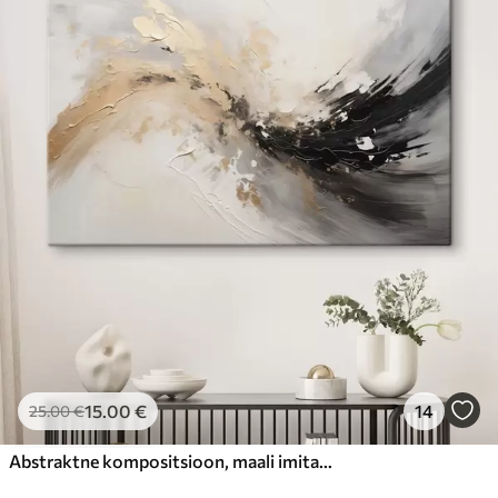
15
.00
€
14
25
.00
€
Abstraktne kompositsioon, maali imitatsioon