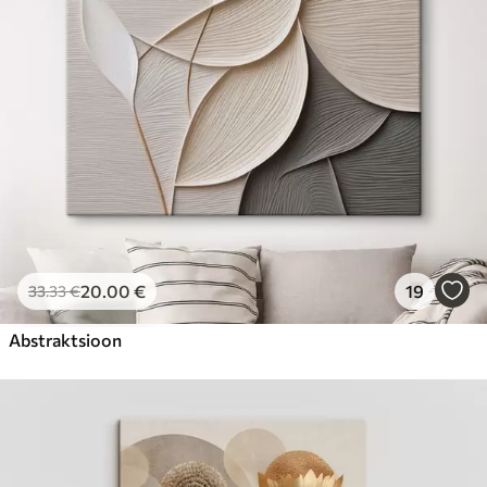
20
.00
€
19
33
.33
€
Abstraktsioon