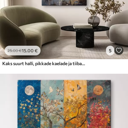
15
.00
€
5
25
.00
€
Kaks suurt halli, pikkade kaelade ja tiibadega kraanat, mis seisavad puudest ümbritsetud udujärves