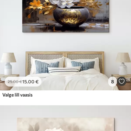
15
.00
€
8
25
.00
€
Valge lill vaasis