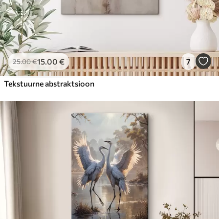
15
.00
€
7
25
.00
€
Tekstuurne abstraktsioon