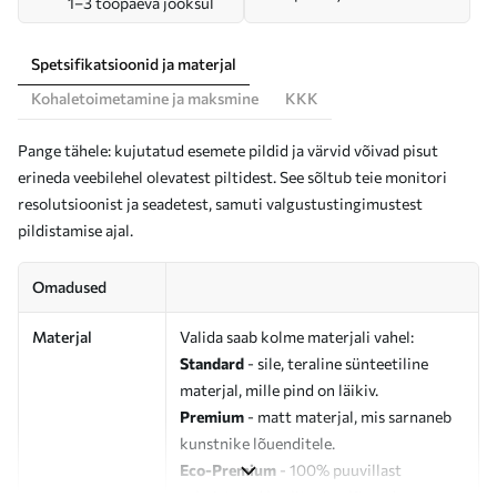
1–3 tööpäeva jooksul
Spetsifikatsioonid ja materjal
Kohaletoimetamine ja maksmine
KKK
Pange tähele: kujutatud esemete pildid ja värvid võivad pisut
erineda veebilehel olevatest piltidest. See sõltub teie monitori
resolutsioonist ja seadetest, samuti valgustustingimustest
pildistamise ajal.
Omadused
Materjal
Valida saab kolme materjali vahel:
Standard
- sile, teraline sünteetiline
materjal, mille pind on läikiv.
Premium
- matt materjal, mis sarnaneb
kunstnike lõuenditele.
Eco-Premium
- 100% puuvillast
valmistatud kvaliteetne lõuend.