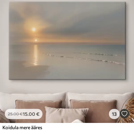
15
.00
€
13
25
.00
€
Koidula mere ääres