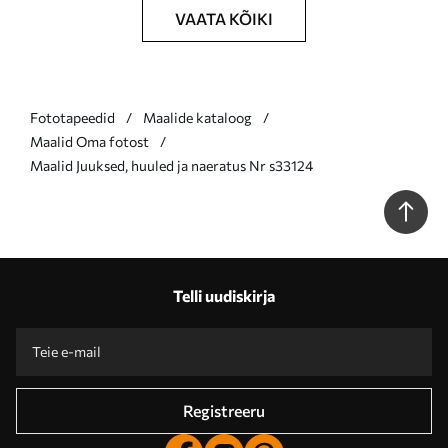
VAATA KÕIKI
Fototapeedid
Maalide kataloog
Maalid Oma fotost
Maalid Juuksed, huuled ja naeratus Nr s33124
Telli uudiskirja
Registreeru