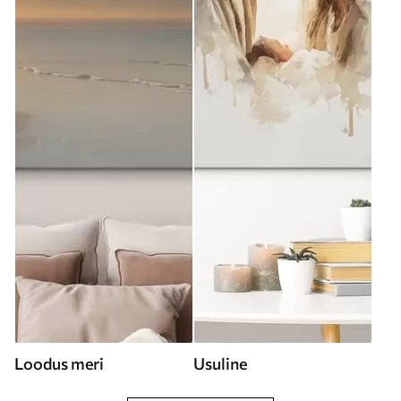
Loodus meri
Usuline