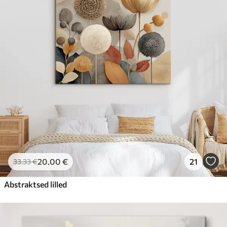
20
.00
€
21
33
.33
€
Abstraktsed lilled