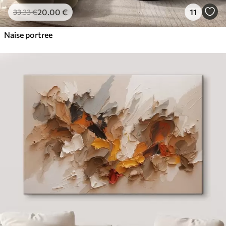
20
.00
€
11
33
.33
€
Naise portree