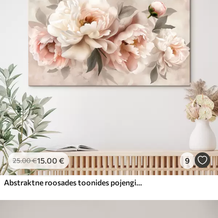
15
.00
€
9
25
.00
€
Abstraktne roosades toonides pojengide kimp