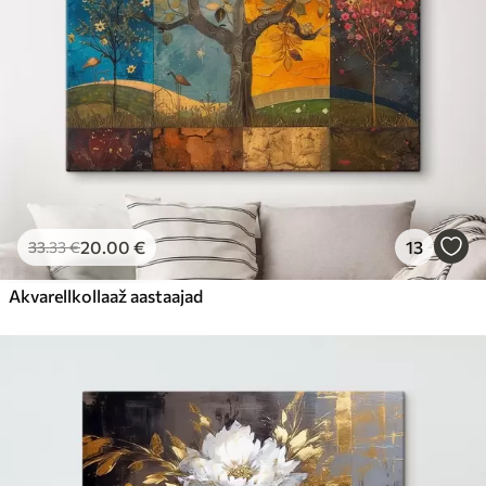
20
.00
€
13
33
.33
€
Akvarellkollaaž aastaajad