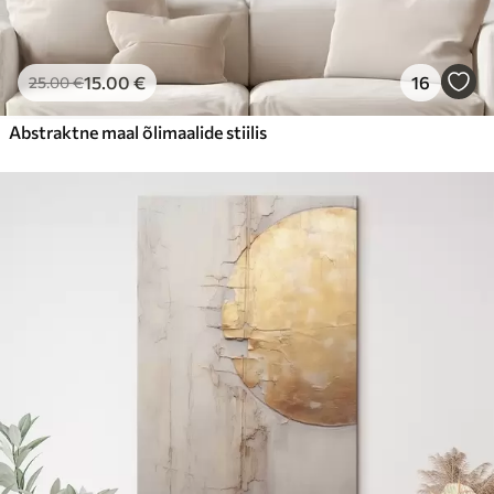
15
.00
€
16
25
.00
€
Abstraktne maal õlimaalide stiilis