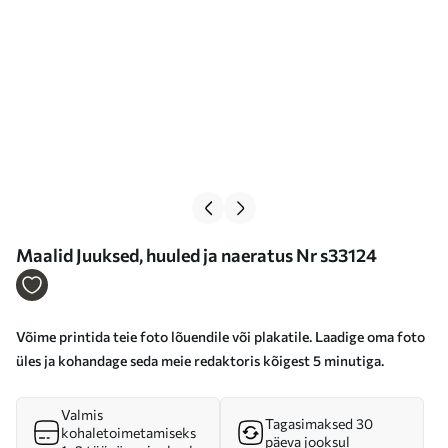
Maalid Juuksed, huuled ja naeratus Nr s33124
Võime printida teie foto lõuendile või plakatile. Laadige oma foto
üles ja kohandage seda meie redaktoris kõigest 5 minutiga.
Valmis
Tagasimaksed 30
kohaletoimetamiseks
päeva jooksul