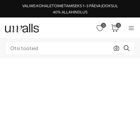
VALMIS KOHALETOIMETAMISEKS 1–3 PÄEVA JOOKSUL
40% ALLAHINDLUS
0
0