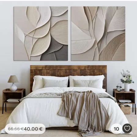
40
.00
€
10
66
.66
€