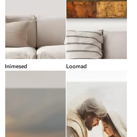
Inimesed
Loomad