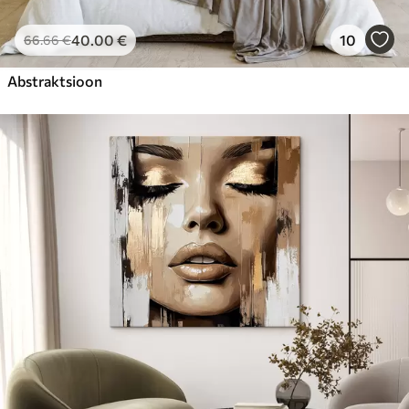
40
.00
€
10
66
.66
€
Abstraktsioon