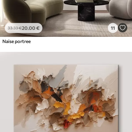
20
.00
€
11
33
.33
€
Naise portree