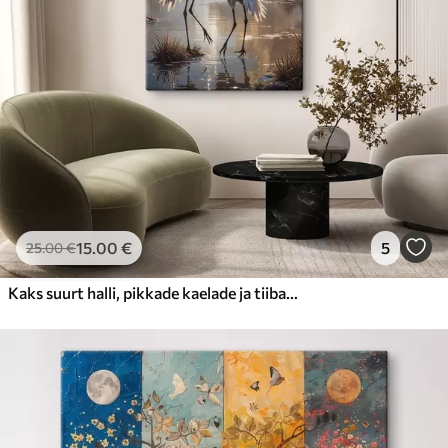
15
.00
€
5
25
.00
€
Kaks suurt halli, pikkade kaelade ja tiibadega kraanat, mis seisavad puudest ümbritsetud udujärves