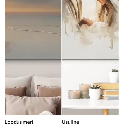
Loodus meri
Usuline