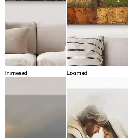
Inimesed
Loomad