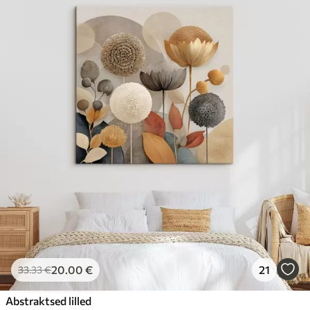
20
.00
€
21
33
.33
€
Abstraktsed lilled