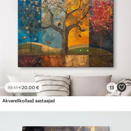
20
.00
€
13
33
.33
€
Akvarellkollaaž aastaajad