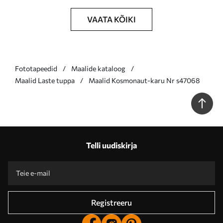
VAATA KÕIKI
Fototapeedid
Maalide kataloog
Maalid Laste tuppa
Maalid Kosmonaut-karu Nr s47068
Telli uudiskirja
Registreeru