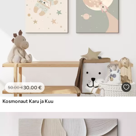
Hind Alates
23
.00
€
30
.00
€
50
.00
€
Kosmonaut Karu ja Kuu