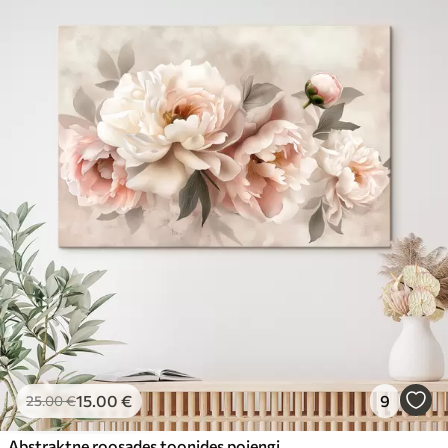
15
.00
€
9
25
.00
€
Abstraktne roosades toonides pojengide kimp