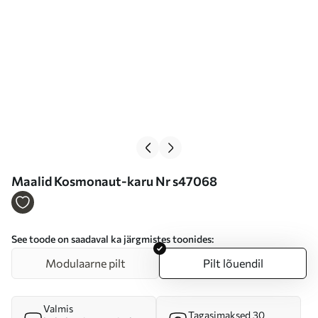
Maalid Kosmonaut-karu Nr s47068
See toode on saadaval ka järgmistes toonides:
Modulaarne pilt
Pilt lõuendil
Valmis
Tagasimaksed 30