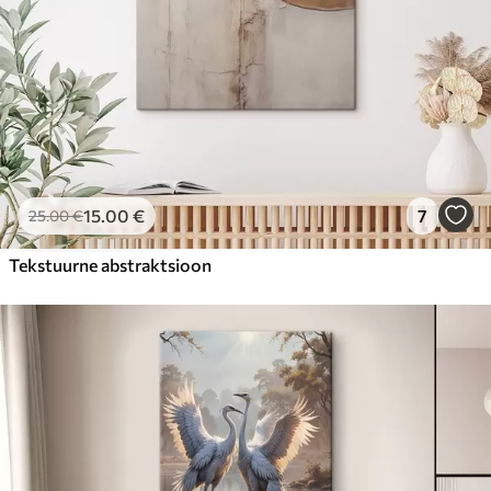
15
.00
€
7
25
.00
€
Tekstuurne abstraktsioon