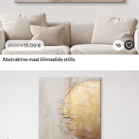
15
.00
€
16
25
.00
€
Abstraktne maal õlimaalide stiilis