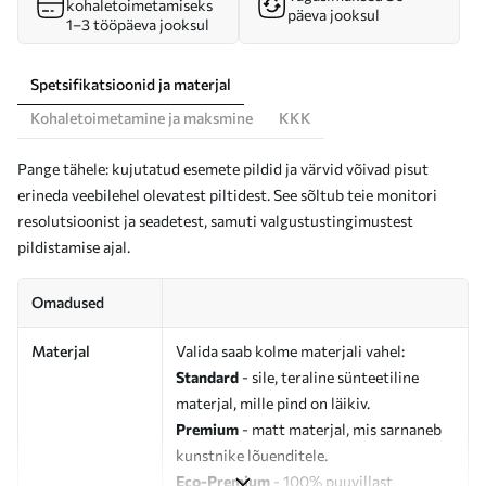
kohaletoimetamiseks
päeva jooksul
1–3 tööpäeva jooksul
Spetsifikatsioonid ja materjal
Kohaletoimetamine ja maksmine
KKK
Pange tähele: kujutatud esemete pildid ja värvid võivad pisut
erineda veebilehel olevatest piltidest. See sõltub teie monitori
resolutsioonist ja seadetest, samuti valgustustingimustest
pildistamise ajal.
Omadused
Materjal
Valida saab kolme materjali vahel:
Standard
- sile, teraline sünteetiline
materjal, mille pind on läikiv.
Premium
- matt materjal, mis sarnaneb
kunstnike lõuenditele.
Eco-Premium
- 100% puuvillast