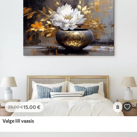
15
.00
€
8
25
.00
€
Valge lill vaasis