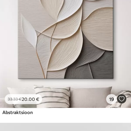
20
.00
€
19
33
.33
€
Abstraktsioon