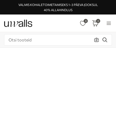
VALMIS KOHALETOIMETAMISEKS 1–3 PÄEVA JOOKSUL
40% ALLAHINDLUS
0
0