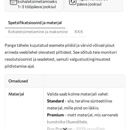
kohaletoimetamiseks
päeva jooksul
1–3 tööpäeva jooksul
Spetsifikatsioonid ja materjal
Kohaletoimetamine ja maksmine
KKK
Pange tähele: kujutatud esemete pildid ja värvid võivad pisut
erineda veebilehel olevatest piltidest. See sõltub teie monitori
resolutsioonist ja seadetest, samuti valgustustingimustest
pildistamise ajal.
Omadused
Materjal
Valida saab kolme materjali vahel:
Standard
- sile, teraline sünteetiline
materjal, mille pind on läikiv.
Premium
- matt materjal, mis sarnaneb
kunstnike lõuenditele.
Eco-Premium
- 100% puuvillast