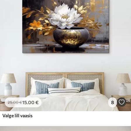
15
.00
€
8
25
.00
€
Valge lill vaasis