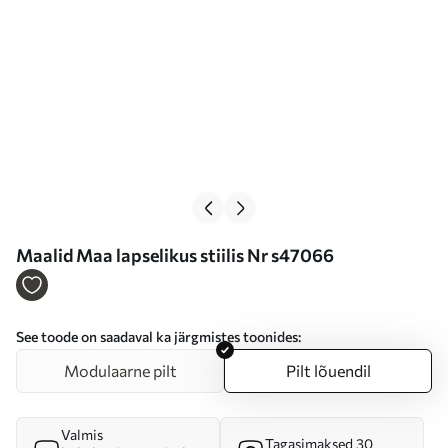
Maalid Maa lapselikus stiilis Nr s47066
See toode on saadaval ka järgmistes toonides:
Modulaarne pilt
Pilt lõuendil
Valmis
Tagasimaksed 30