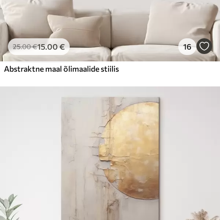
15
.00
€
16
25
.00
€
Abstraktne maal õlimaalide stiilis