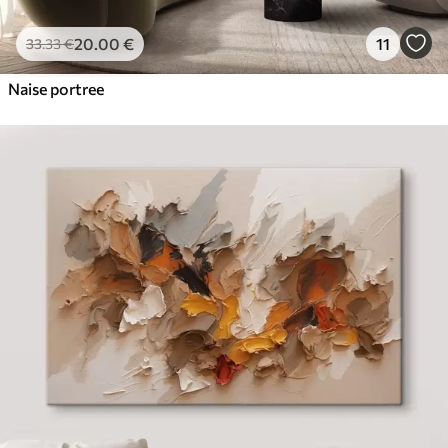
20
.00
€
11
33
.33
€
Naise portree