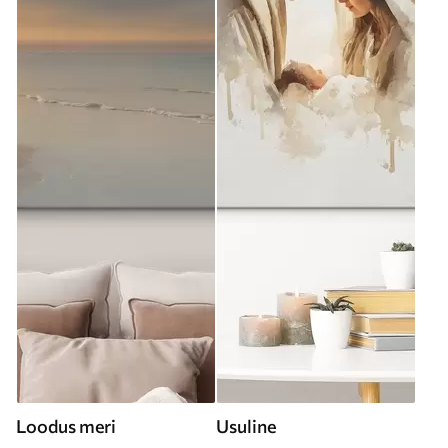
Loodus meri
Usuline