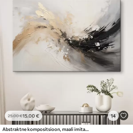
15
.00
€
14
25
.00
€
Abstraktne kompositsioon, maali imitatsioon