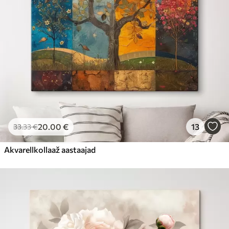
20
.00
€
13
33
.33
€
Akvarellkollaaž aastaajad