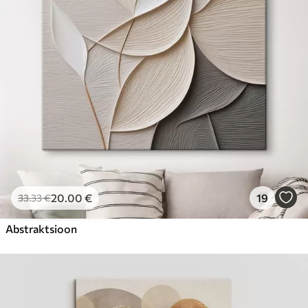
Hind Alates
23
.00
€
20
.00
€
19
33
.33
€
Abstraktsioon