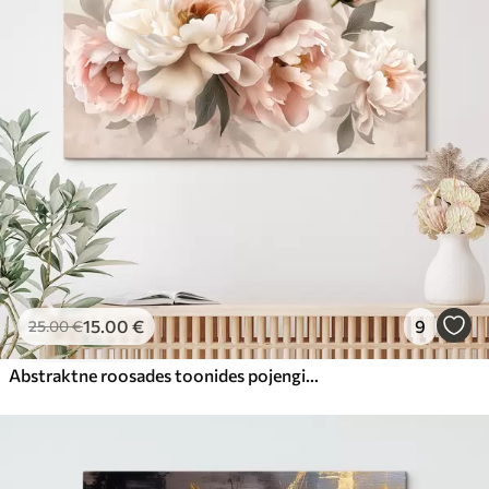
15
.00
€
9
25
.00
€
Abstraktne roosades toonides pojengide kimp