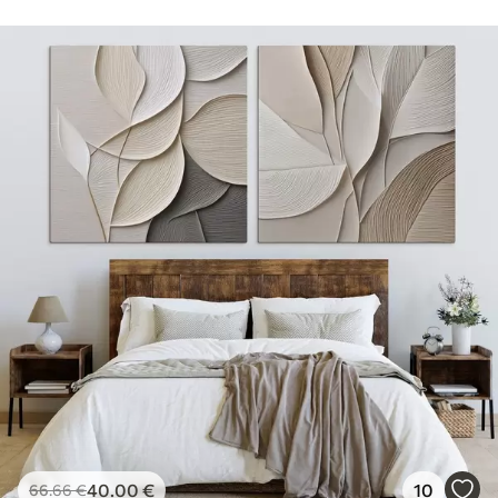
40
.00
€
10
66
.66
€