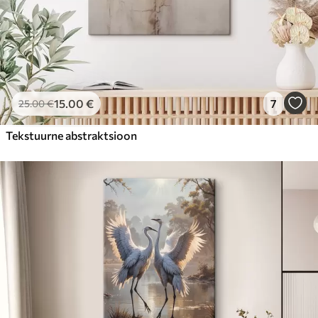
15
.00
€
7
25
.00
€
Tekstuurne abstraktsioon