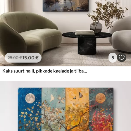
15
.00
€
5
25
.00
€
Kaks suurt halli, pikkade kaelade ja tiibadega kraanat, mis seisavad puudest ümbritsetud udujärves