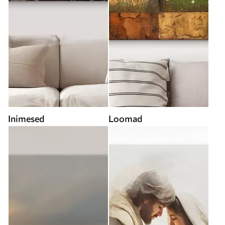
Inimesed
Loomad