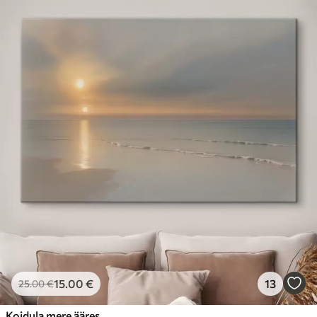
15
.00
€
13
25
.00
€
Koidula mere ääres