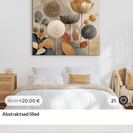
20
.00
€
21
33
.33
€
Abstraktsed lilled