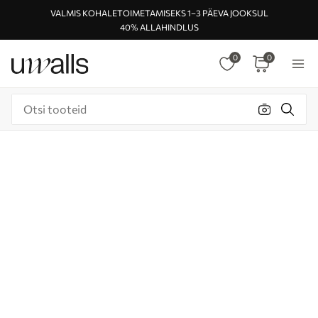
VALMIS KOHALETOIMETAMISEKS 1–3 PÄEVA JOOKSUL
40% ALLAHINDLUS
0
0