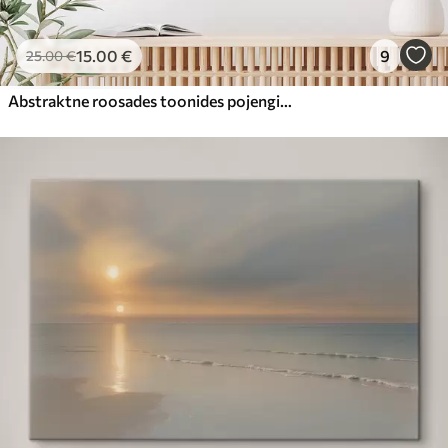
15
.00
€
9
25
.00
€
Abstraktne roosades toonides pojengide kimp