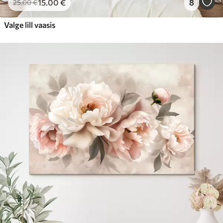
15
.00
€
8
25
.00
€
Valge lill vaasis