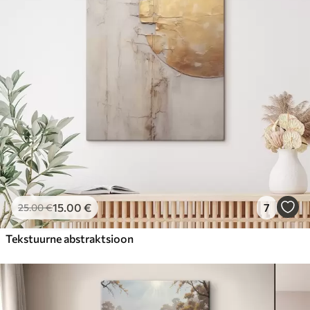
15
.00
€
7
25
.00
€
Tekstuurne abstraktsioon