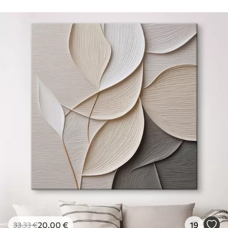
Hind Alates
15
.00
€
Premium
Hind Alates
19
.00
€
Eco-Premium
Hind Alates
23
.00
€
20
.00
€
19
33
.33
€