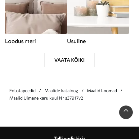
Loodus meri
Usuline
VAATA KÕIKI
Fototapeedid
Maalide kataloog
Maalid Loomad
Maalid Uimane karu kuul Nr s37917v2
Telli uudiskirja