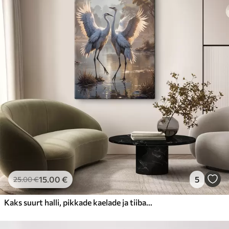
15
.00
€
5
25
.00
€
Kaks suurt halli, pikkade kaelade ja tiibadega kraanat, mis seisavad puudest ümbritsetud udujärves