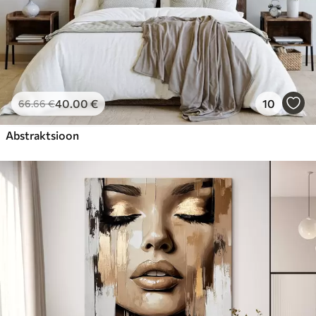
40
.00
€
10
66
.66
€
Abstraktsioon