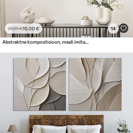
15
.00
€
14
25
.00
€
Abstraktne kompositsioon, maali imitatsioon