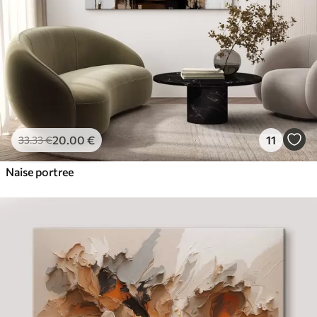
20
.00
€
11
33
.33
€
Naise portree