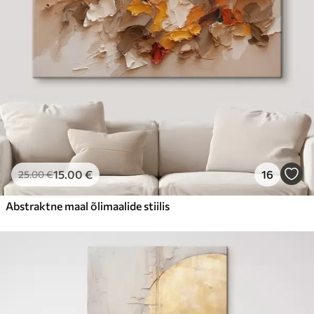
15
.00
€
16
25
.00
€
Abstraktne maal õlimaalide stiilis