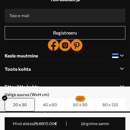
Registreeru
Keele muutmine
Toote kohta
Ettevõtte kohta
Valige suurus (WxH cm)
HIT
20 x 30
40 x 60
60 x 90
80 x 120
Redigeerige küpsiste õigusi
© 2011-2026 Uwalls . Kõik õigused kaitstud.
Hind alates
25
.00
15
.00
€
Järgmine samm
Tegevustaseme KLW Sp. z o.o. VAT ID: PL9223057591.