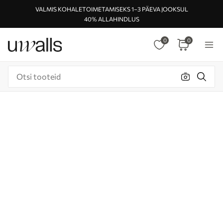
VALMIS KOHALETOIMETAMISEKS 1–3 PÄEVA JOOKSUL
40% ALLAHINDLUS
0
0