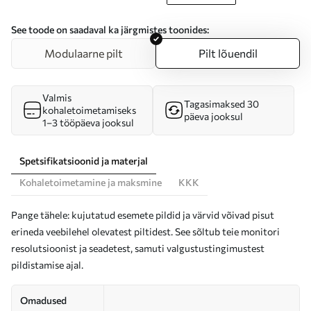
See toode on saadaval ka järgmistes toonides:
Modulaarne pilt
Pilt lõuendil
Valmis
Tagasimaksed 30
kohaletoimetamiseks
päeva jooksul
1–3 tööpäeva jooksul
Spetsifikatsioonid ja materjal
Kohaletoimetamine ja maksmine
KKK
Pange tähele: kujutatud esemete pildid ja värvid võivad pisut
erineda veebilehel olevatest piltidest. See sõltub teie monitori
resolutsioonist ja seadetest, samuti valgustustingimustest
pildistamise ajal.
Omadused