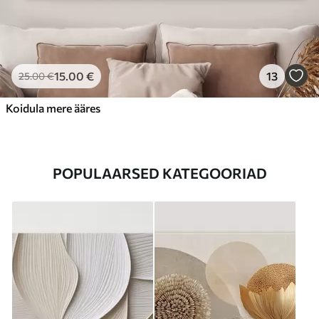
15
.00
€
13
25
.00
€
Koidula mere ääres
POPULAARSED KATEGOORIAD