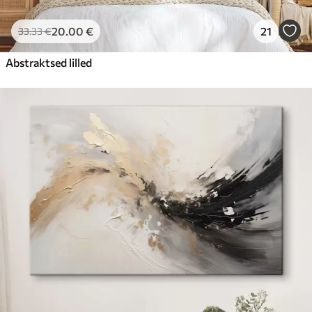
20
.00
€
21
33
.33
€
Abstraktsed lilled