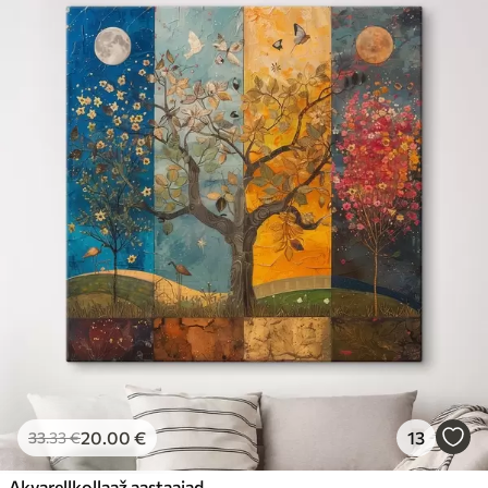
20
.00
€
13
33
.33
€
Akvarellkollaaž aastaajad