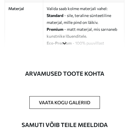
Materjal
Valida saab kolme materjali vahel:
Standard
- sile, teraline sünteetiline
materjal, mille pind on läikiv.
Premium
- matt materjal, mis sarnaneb
kunstnike lõuenditele.
Eco-Premium
- 100% puuvillast
valmistatud kvaliteetne lõuend.
Autor
UWALLS
ARVAMUSED TOOTE KOHTA
Artikli number
s37917v2
Lisaks
Võite lisada lakikihti.
VAATA KOGU GALERIID
Saadaolevad materjalid
Standard
SAMUTI VÕIB TEILE MEELDIDA