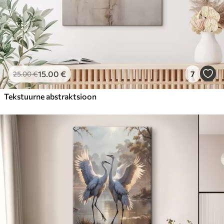
15
.00
€
7
25
.00
€
Tekstuurne abstraktsioon