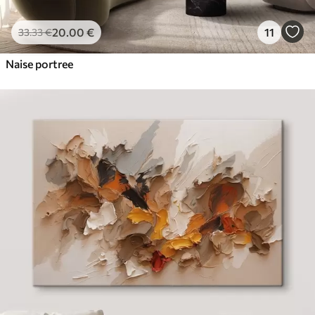
20
.00
€
11
33
.33
€
Naise portree