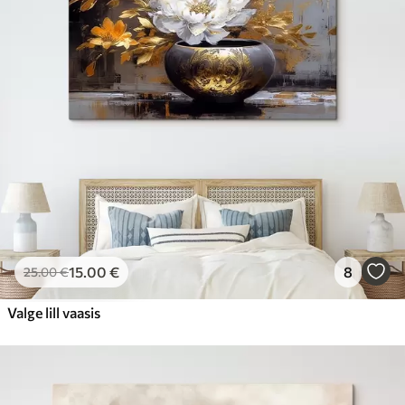
15
.00
€
8
25
.00
€
Valge lill vaasis