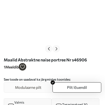
Maalid Abstraktne naise portree Nr s46906
1
Meeldib
See toode on saadaval ka järgmistes toonides:
Modulaarne pilt
Pilt lõuendil
Valmis
Tagasimaksed 30