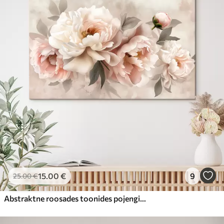
15
.00
€
9
25
.00
€
Abstraktne roosades toonides pojengide kimp