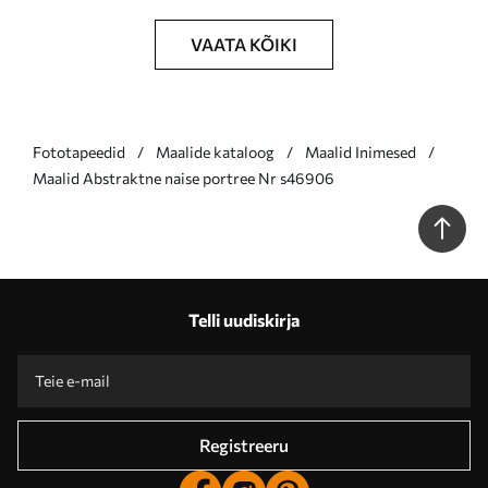
VAATA KÕIKI
Fototapeedid
Maalide kataloog
Maalid Inimesed
Maalid Abstraktne naise portree Nr s46906
Telli uudiskirja
Registreeru