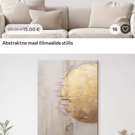
15
.00
€
16
25
.00
€
Abstraktne maal õlimaalide stiilis