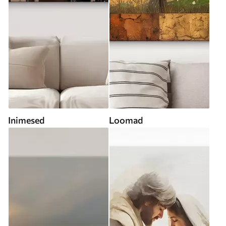
Inimesed
Loomad