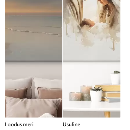
Loodus meri
Usuline