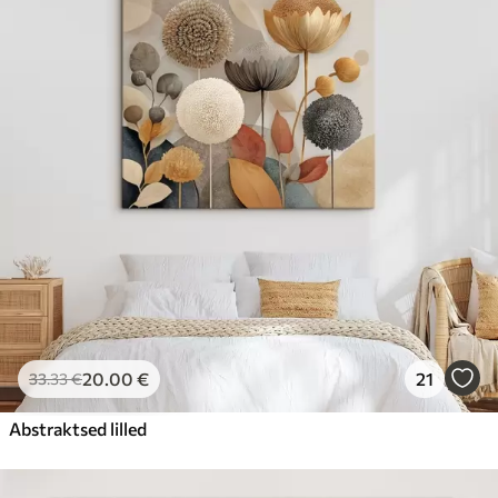
20
.00
€
21
33
.33
€
Abstraktsed lilled