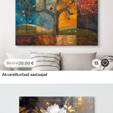
20
.00
€
13
33
.33
€
Akvarellkollaaž aastaajad