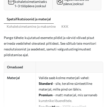
kohaletoimetamiseks
päeva jooksul
1–3 tööpäeva jooksul
Spetsifikatsioonid ja materjal
Kohaletoimetamine ja maksmine
KKK
Pange tähele: kujutatud esemete pildid ja värvid võivad pisut
erineda veebilehel olevatest piltidest. See sõltub teie monitori
resolutsioonist ja seadetest, samuti valgustustingimustest
pildistamise ajal.
Omadused
Materjal
Valida saab kolme materjali vahel:
Standard
- sile, teraline sünteetiline
materjal, mille pind on läikiv.
Premium
- matt materjal, mis sarnaneb
kunstnike lõuenditele.
Eco-Premium
- 100% puuvillast