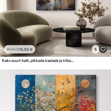
15
.00
€
5
25
.00
€
Kaks suurt halli, pikkade kaelade ja tiibadega kraanat, mis seisavad puudest ümbritsetud udujärves