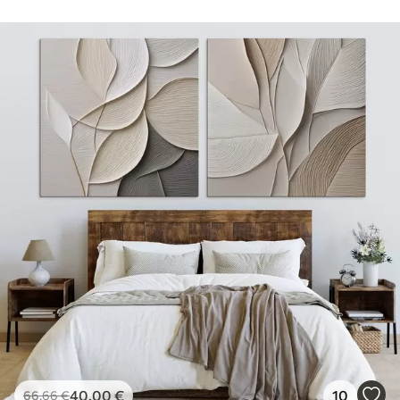
40
.00
€
10
66
.66
€