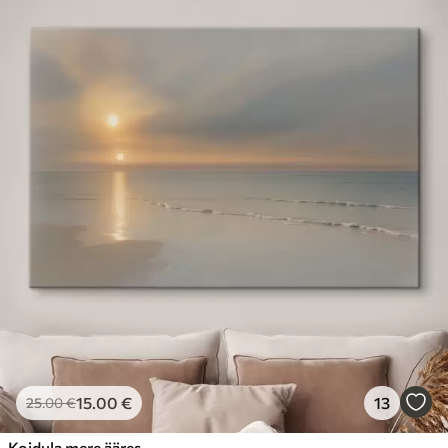
15
.00
€
13
25
.00
€
Koidula mere ääres