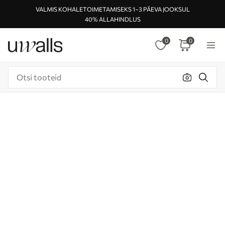
VALMIS KOHALETOIMETAMISEKS 1–3 PÄEVA JOOKSUL
40% ALLAHINDLUS
0
0