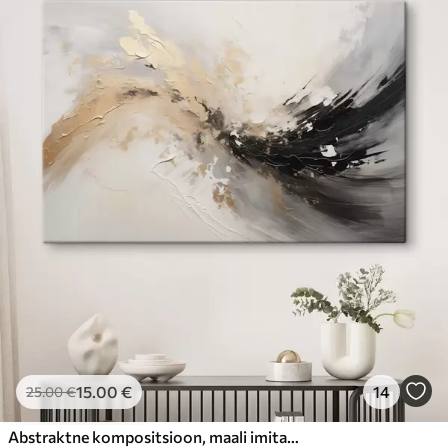
15
.00
€
14
25
.00
€
Abstraktne kompositsioon, maali imitatsioon