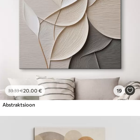
Hind Alates
23
.00
€
20
.00
€
19
33
.33
€
Abstraktsioon