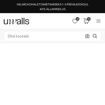
VALMIS KOHALETOIMETAMISEKS 1–3 PÄEVA JOOKSUL
40% ALLAHINDLUS
0
0