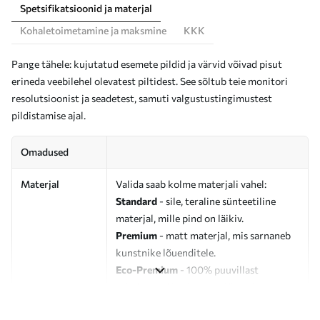
Spetsifikatsioonid ja materjal
Kohaletoimetamine ja maksmine
KKK
Pange tähele: kujutatud esemete pildid ja värvid võivad pisut
erineda veebilehel olevatest piltidest. See sõltub teie monitori
resolutsioonist ja seadetest, samuti valgustustingimustest
pildistamise ajal.
Omadused
Materjal
Valida saab kolme materjali vahel:
Standard
- sile, teraline sünteetiline
materjal, mille pind on läikiv.
Premium
- matt materjal, mis sarnaneb
kunstnike lõuenditele.
Eco-Premium
- 100% puuvillast
valmistatud kvaliteetne lõuend.
Autor
UWALLS