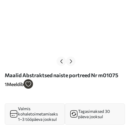
Maalid Abstraktsed naiste portreed Nr m01075
1
Meeldib
Valmis
Tagasimaksed 30
kohaletoimetamiseks
päeva jooksul
1–3 tööpäeva jooksul