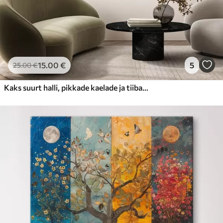
15
.00
€
5
25
.00
€
Kaks suurt halli, pikkade kaelade ja tiibadega kraanat, mis seisavad puudest ümbritsetud udujärves