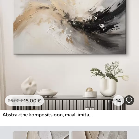
15
.00
€
14
25
.00
€
Abstraktne kompositsioon, maali imitatsioon