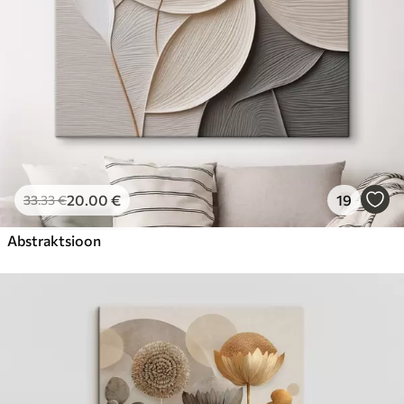
20
.00
€
19
33
.33
€
Abstraktsioon