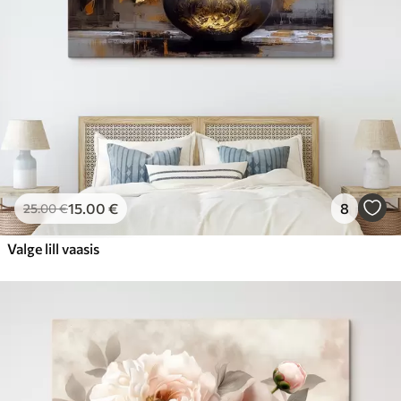
15
.00
€
8
25
.00
€
Valge lill vaasis