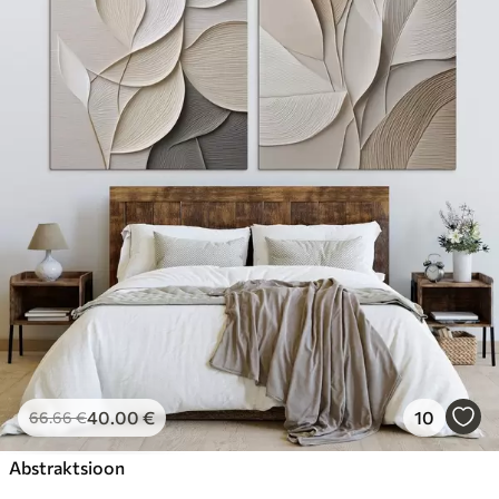
40
.00
€
10
66
.66
€
Abstraktsioon