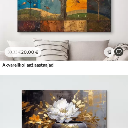
20
.00
€
13
33
.33
€
Akvarellkollaaž aastaajad