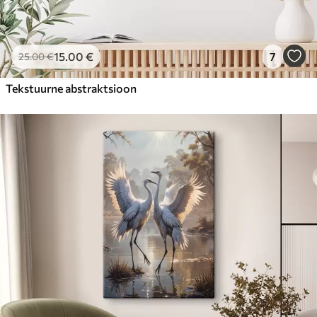
15
.00
€
7
25
.00
€
Tekstuurne abstraktsioon