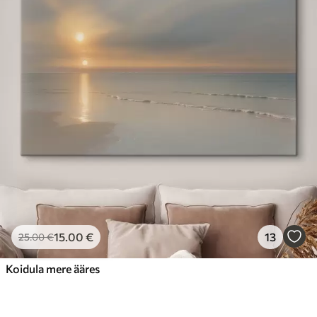
15
.00
€
13
25
.00
€
Koidula mere ääres