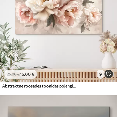
15
.00
€
9
25
.00
€
Abstraktne roosades toonides pojengide kimp