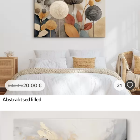
20
.00
€
21
33
.33
€
Abstraktsed lilled