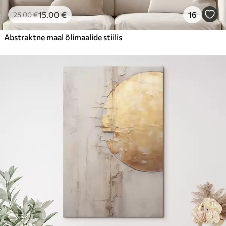
15
.00
€
16
25
.00
€
Abstraktne maal õlimaalide stiilis