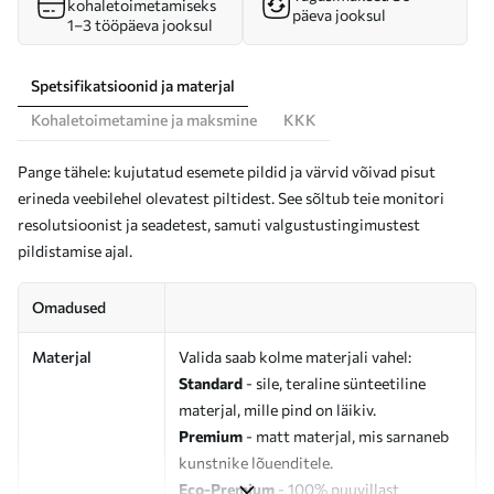
kohaletoimetamiseks
päeva jooksul
1–3 tööpäeva jooksul
Spetsifikatsioonid ja materjal
Kohaletoimetamine ja maksmine
KKK
Pange tähele: kujutatud esemete pildid ja värvid võivad pisut
erineda veebilehel olevatest piltidest. See sõltub teie monitori
resolutsioonist ja seadetest, samuti valgustustingimustest
pildistamise ajal.
Omadused
Materjal
Valida saab kolme materjali vahel:
Standard
- sile, teraline sünteetiline
materjal, mille pind on läikiv.
Premium
- matt materjal, mis sarnaneb
kunstnike lõuenditele.
Eco-Premium
- 100% puuvillast