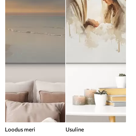
Loodus meri
Usuline