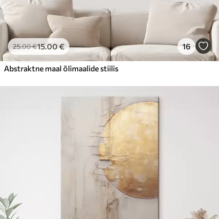
15
.00
€
16
25
.00
€
Abstraktne maal õlimaalide stiilis