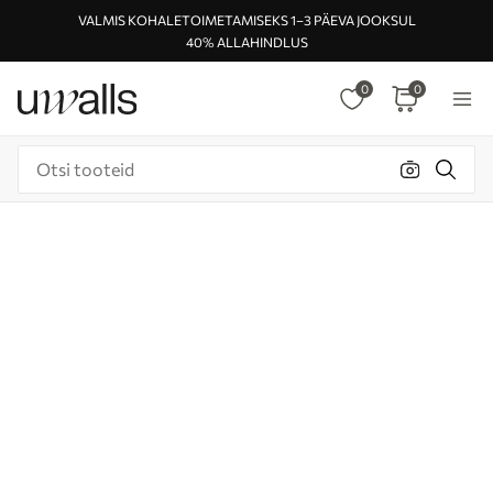
VALMIS KOHALETOIMETAMISEKS 1–3 PÄEVA JOOKSUL
40% ALLAHINDLUS
0
0