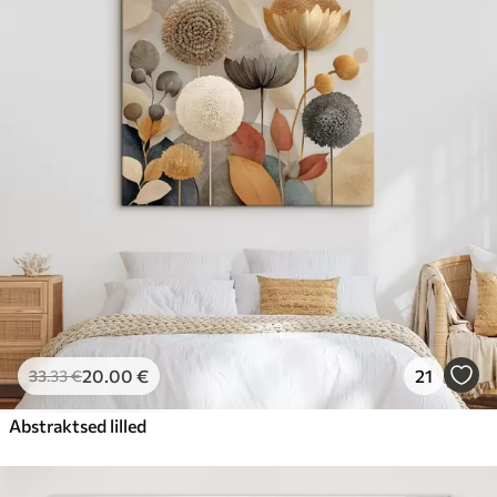
20
.00
€
21
33
.33
€
Abstraktsed lilled