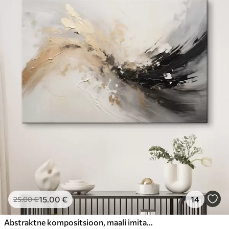
15
.00
€
14
25
.00
€
Abstraktne kompositsioon, maali imitatsioon