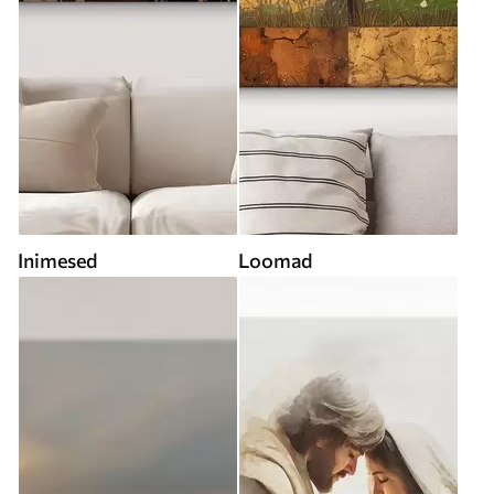
Inimesed
Loomad