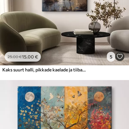
15
.00
€
5
25
.00
€
Kaks suurt halli, pikkade kaelade ja tiibadega kraanat, mis seisavad puudest ümbritsetud udujärves