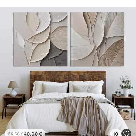
40
.00
€
10
66
.66
€