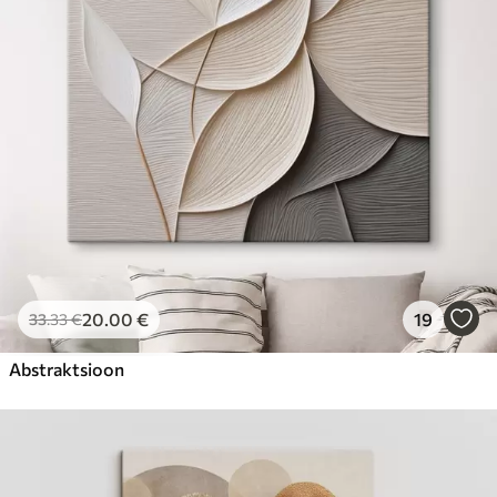
Hind Alates
23
.00
€
20
.00
€
19
33
.33
€
Abstraktsioon