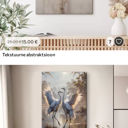
15
.00
€
7
25
.00
€
Tekstuurne abstraktsioon