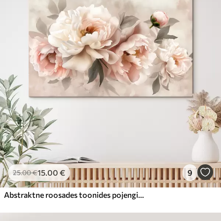
15
.00
€
9
25
.00
€
Abstraktne roosades toonides pojengide kimp