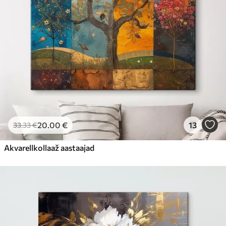
20
.00
€
13
33
.33
€
Akvarellkollaaž aastaajad