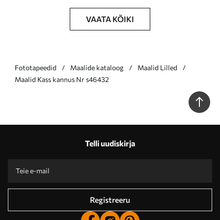
VAATA KÕIKI
Fototapeedid
Maalide kataloog
Maalid Lilled
Maalid Kass kannus Nr s46432
Telli uudiskirja
Registreeru