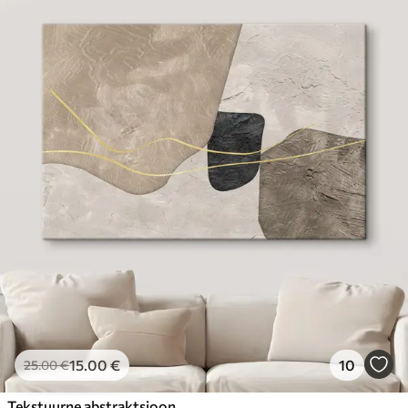
15
.00
€
10
25
.00
€
Tekstuurne abstraktsioon