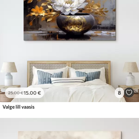
15
.00
€
8
25
.00
€
Valge lill vaasis