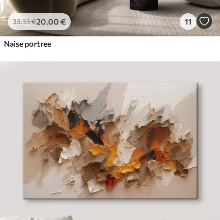
20
.00
€
11
33
.33
€
Naise portree