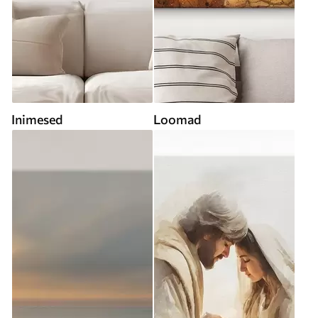
Inimesed
Loomad