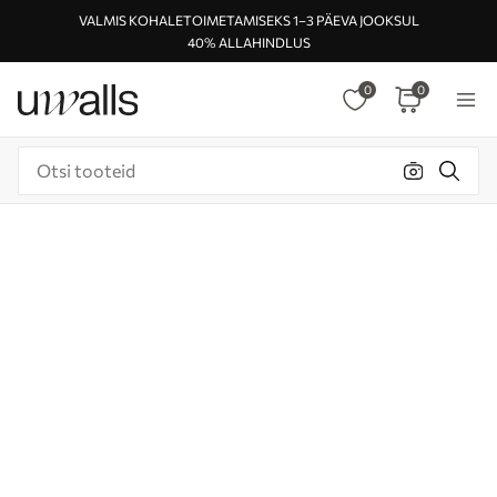
VALMIS KOHALETOIMETAMISEKS 1–3 PÄEVA JOOKSUL
40% ALLAHINDLUS
0
0