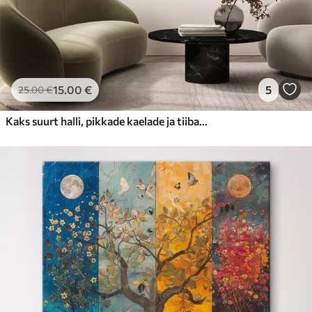
15
.00
€
5
25
.00
€
Kaks suurt halli, pikkade kaelade ja tiibadega kraanat, mis seisavad puudest ümbritsetud udujärves