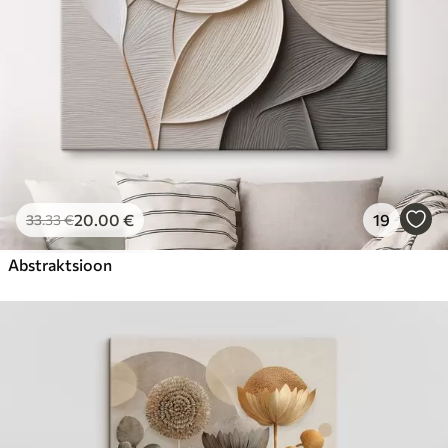
20
.00
€
19
33
.33
€
Abstraktsioon