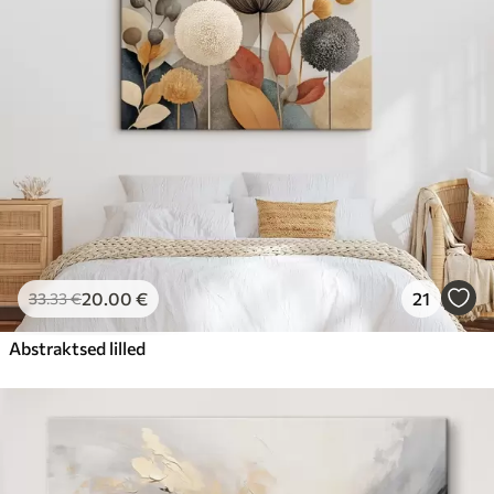
20
.00
€
21
33
.33
€
Abstraktsed lilled