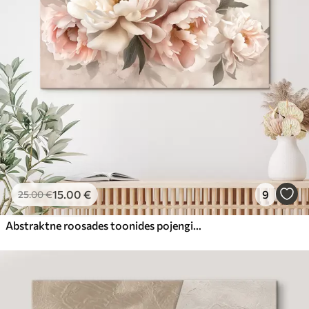
15
.00
€
9
25
.00
€
Abstraktne roosades toonides pojengide kimp