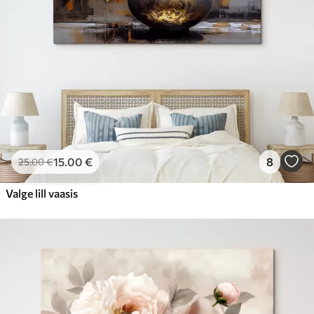
15
.00
€
8
25
.00
€
Valge lill vaasis