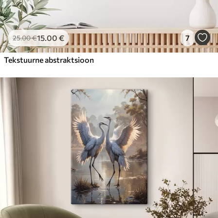
15
.00
€
7
25
.00
€
Tekstuurne abstraktsioon