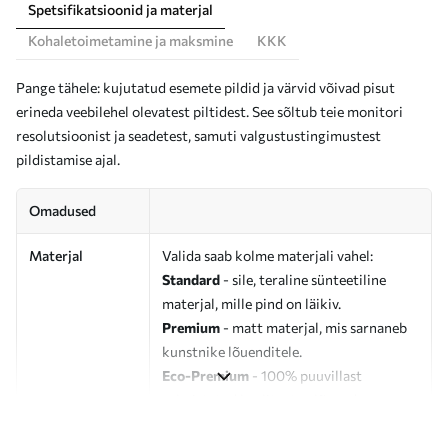
Spetsifikatsioonid ja materjal
Kohaletoimetamine ja maksmine
KKK
Pange tähele: kujutatud esemete pildid ja värvid võivad pisut
erineda veebilehel olevatest piltidest. See sõltub teie monitori
resolutsioonist ja seadetest, samuti valgustustingimustest
pildistamise ajal.
Omadused
Materjal
Valida saab kolme materjali vahel:
Standard
- sile, teraline sünteetiline
materjal, mille pind on läikiv.
Premium
- matt materjal, mis sarnaneb
kunstnike lõuenditele.
Eco-Premium
- 100% puuvillast
valmistatud kvaliteetne lõuend.
Autor
UWALLS