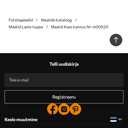
Fototapeedid
Maalide kataloog
Maalid Laste tuppa
Maalid Kass kannus Nr m00920
Telli uudiskirja
Registreeru
Keele muutmine