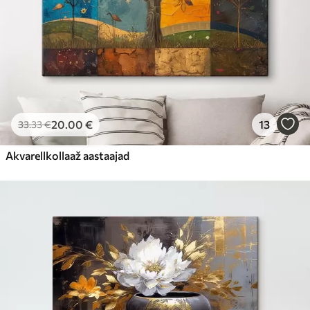
20
.00
€
13
33
.33
€
Akvarellkollaaž aastaajad