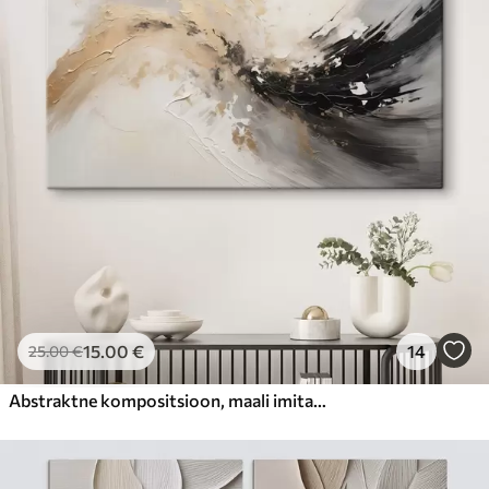
15
.00
€
14
25
.00
€
Abstraktne kompositsioon, maali imitatsioon