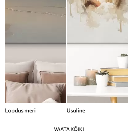
Loodus meri
Usuline
VAATA KÕIKI