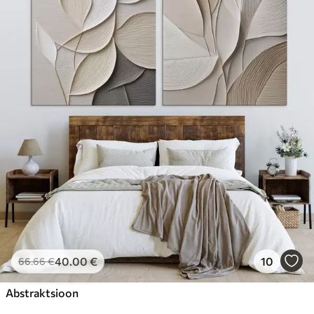
40
.00
€
10
66
.66
€
Abstraktsioon