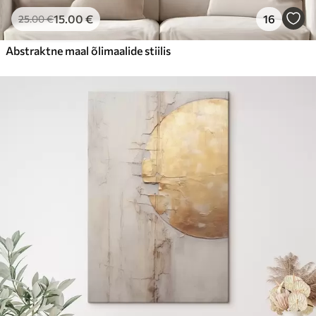
15
.00
€
16
25
.00
€
Abstraktne maal õlimaalide stiilis