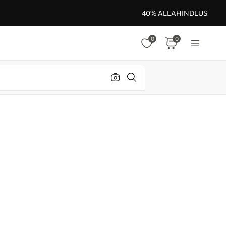
40% ALLAHINDLUS
0
0