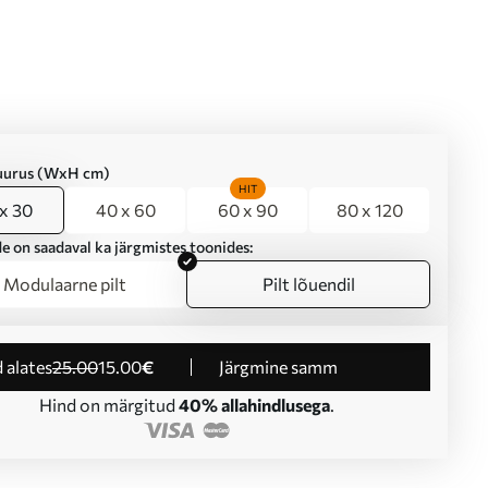
suurus (WxH cm)
HIT
x 30
40 x 60
60 x 90
80 x 120
e on saadaval ka järgmistes toonides:
Modulaarne pilt
Pilt lõuendil
d alates
25
.00
15
.00
€
Järgmine samm
Hind on märgitud
40% allahindlusega
.