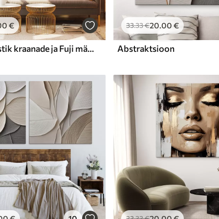
00
€
20
.00
€
33
.33
€
Jaapani maastik kraanade ja Fuji mäega klassikalises illustratsioonistiilis
Abstraktsioon
00
€
10
20
.00
€
33
.33
€