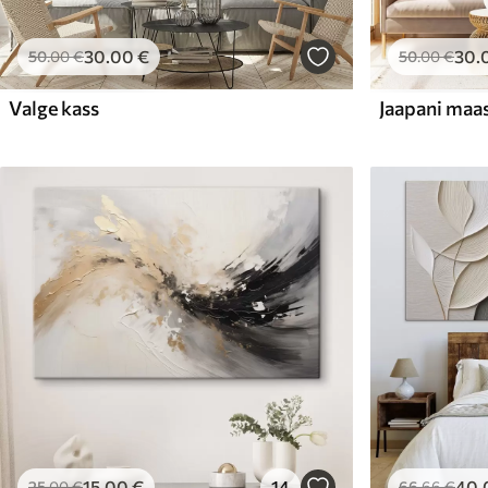
30
.00
€
30
.
50
.00
€
50
.00
€
Valge kass
15
.00
€
14
40
.
25
.00
€
66
.66
€