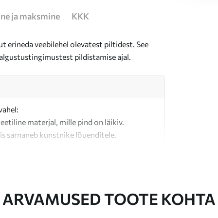
ne ja maksmine
KKK
t erineda veebilehel olevatest piltidest. See
algustustingimustest pildistamise ajal.
vahel:
teetiline materjal, mille pind on läikiv.
is sarnaneb kunstnike lõuenditele.
last valmistatud kvaliteetne lõuend.
ARVAMUSED TOOTE KOHTA