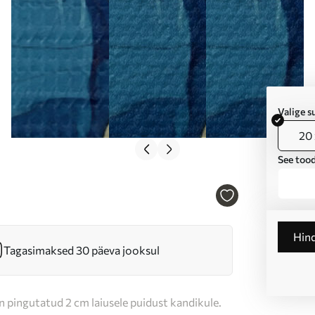
Valige 
20 
See tood
Hin
Tagasimaksed 30 päeva jooksul
n pingutatud 2 cm laiusele puidust kandikule.