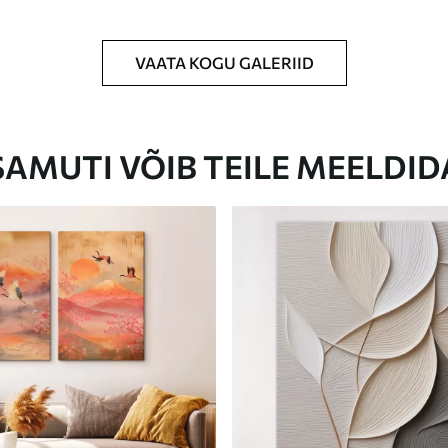
VAATA KOGU GALERIID
Eco-Premium
Hind Alates
23
.00
€
SAMUTI VÕIB TEILE MEELDID