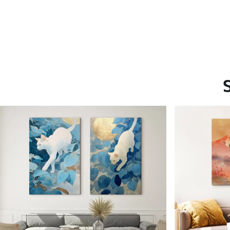
Saadaolevad materjalid
Standard
Premium
Hind Alates
15
.00
€
Hind Alates
19
.00
€