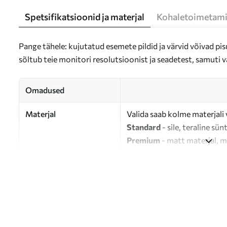
Spetsifikatsioonid ja materjal
Kohaletoimetami
Pange tähele: kujutatud esemete pildid ja värvid võivad pisu
sõltub teie monitori resolutsioonist ja seadetest, samuti v
Omadused
Materjal
Valida saab kolme materjali 
Standard
- sile, teraline sün
Premium
- matt materjal, m
Eco-Premium
- 100% puuvil
Autor
UWALLS
Artikli number
s46425
Lisaks
Võite lisada lakikihti.