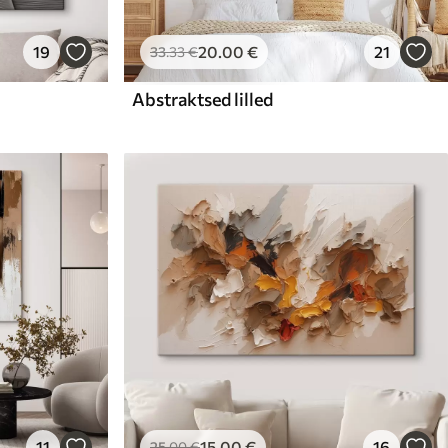
19
20
.00
€
21
33
.33
€
Abstraktsed lilled
11
15
.00
€
16
25
.00
€