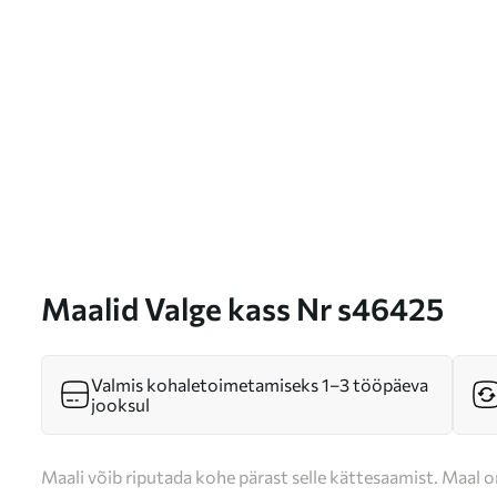
Maalid Valge kass Nr s46425
Valmis kohaletoimetamiseks 1–3 tööpäeva
jooksul
Maali võib riputada kohe pärast selle kättesaamist. Maal o