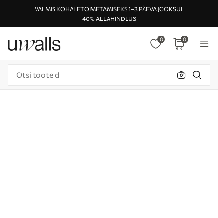
VALMIS KOHALETOIMETAMISEKS 1–3 PÄEVA JOOKSUL
40% ALLAHINDLUS
0
0