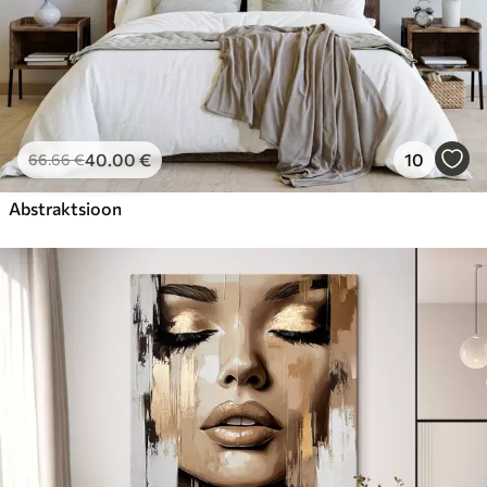
40
.00
€
10
66
.66
€
Abstraktsioon