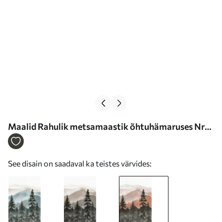
Maalid Rahulik metsamaastik õhtuhämaruses Nr
s37017v2
See disain on saadaval ka teistes värvides: