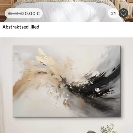
20
.00
€
21
33
.33
€
Abstraktsed lilled