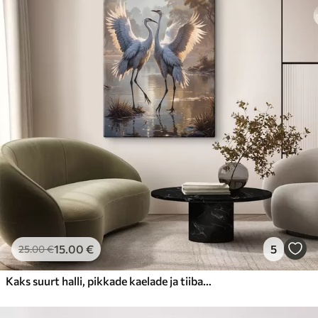
15
.00
€
5
25
.00
€
Kaks suurt halli, pikkade kaelade ja tiibadega kraanat, mis seisavad puudest ümbritsetud udujärves