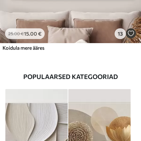
15
.00
€
13
25
.00
€
Koidula mere ääres
POPULAARSED KATEGOORIAD