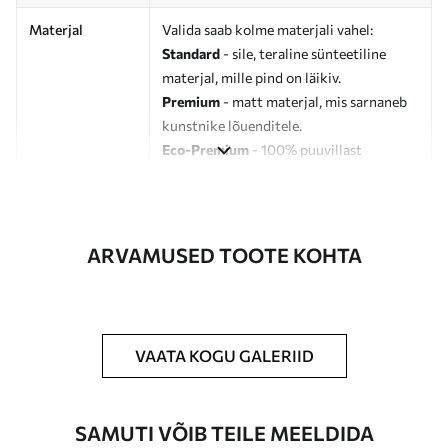
Materjal
Valida saab kolme materjali vahel:
Standard
- sile, teraline sünteetiline
materjal, mille pind on läikiv.
Premium
- matt materjal, mis sarnaneb
kunstnike lõuenditele.
Eco-Premium
- 100% puuvillast
valmistatud kvaliteetne lõuend.
Autor
UWALLS
ARVAMUSED TOOTE KOHTA
Artikli number
s37017v2
Lisaks
Võite lisada lakikihti.
VAATA KOGU GALERIID
Saadaolevad materjalid
Standard
SAMUTI VÕIB TEILE MEELDIDA