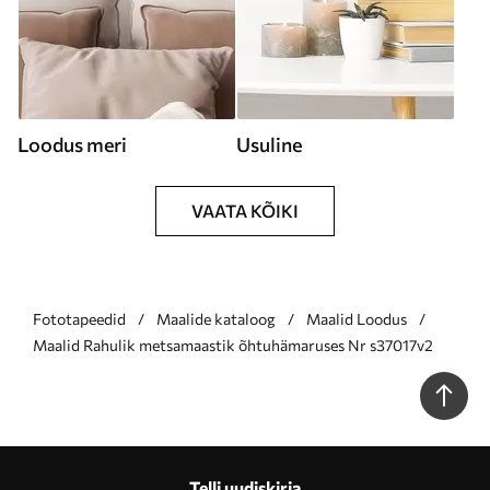
Loodus meri
Usuline
VAATA KÕIKI
Fototapeedid
Maalide kataloog
Maalid Loodus
Maalid Rahulik metsamaastik õhtuhämaruses Nr s37017v2
Telli uudiskirja