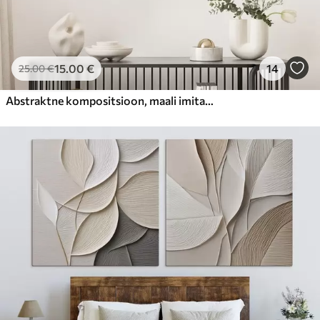
15
.00
€
14
25
.00
€
Abstraktne kompositsioon, maali imitatsioon