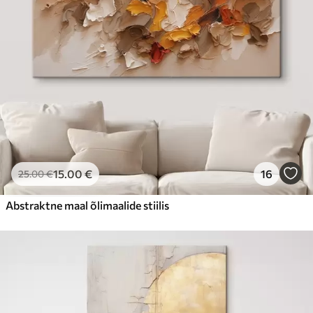
15
.00
€
16
25
.00
€
Abstraktne maal õlimaalide stiilis