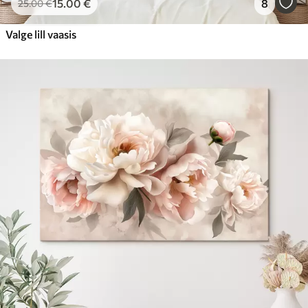
15
.00
€
8
25
.00
€
Valge lill vaasis