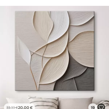
Hind Alates
15
.00
€
Premium
Hind Alates
19
.00
€
Eco-Premium
Hind Alates
23
.00
€
20
.00
€
19
33
.33
€