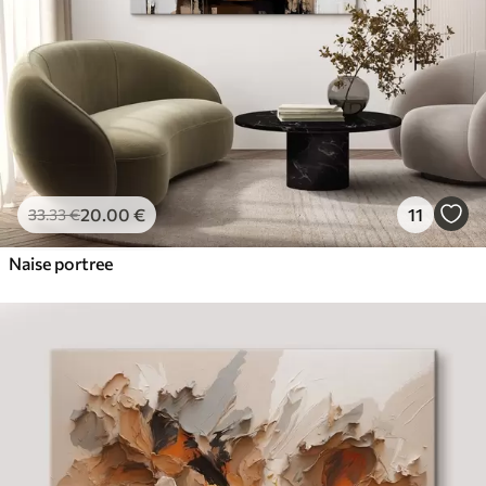
20
.00
€
11
33
.33
€
Naise portree