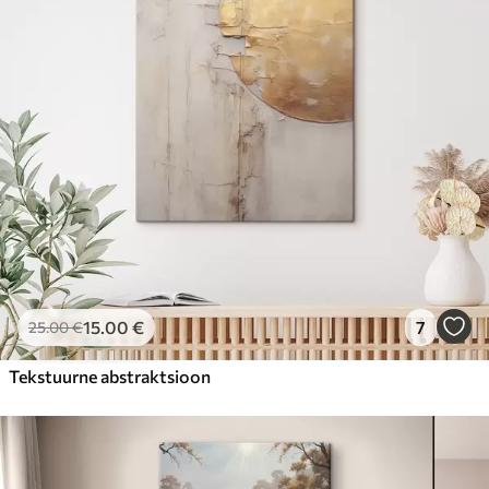
15
.00
€
7
25
.00
€
Tekstuurne abstraktsioon