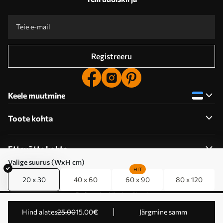
Registreeru
Keele muutmine
Toote kohta
Ettevõtte kohta
Valige suurus (WxH cm)
HIT
20 x 30
40 x 60
60 x 90
80 x 120
Redigeerige küpsiste õigusi
© 2011-2026 Uwalls . Kõik õigused kaitstud.
Hind alates
25
.00
15
.00
€
Järgmine samm
Tegevustaseme KLW Sp. z o.o. VAT ID: PL9223057591.