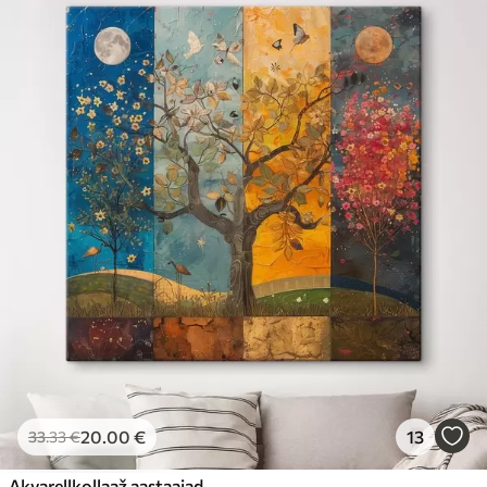
20
.00
€
13
33
.33
€
Akvarellkollaaž aastaajad