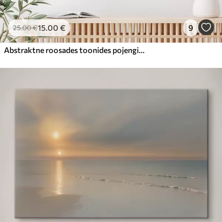
15
.00
€
9
25
.00
€
Abstraktne roosades toonides pojengide kimp