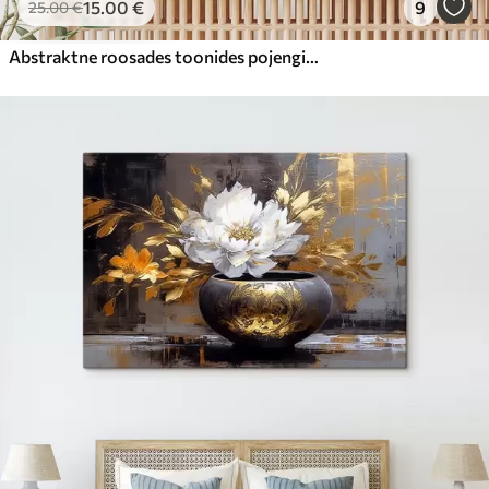
15
.00
€
9
25
.00
€
Abstraktne roosades toonides pojengide kimp