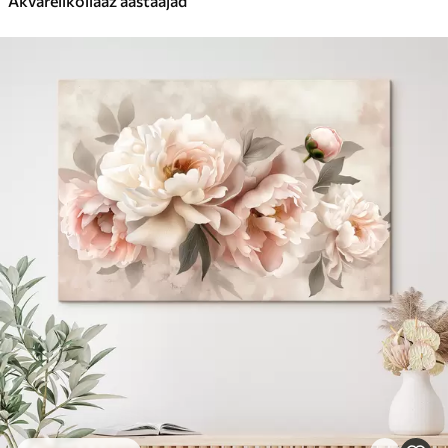
Akvarellkollaaž aastaajad