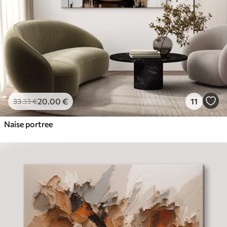
20
.00
€
11
33
.33
€
Naise portree