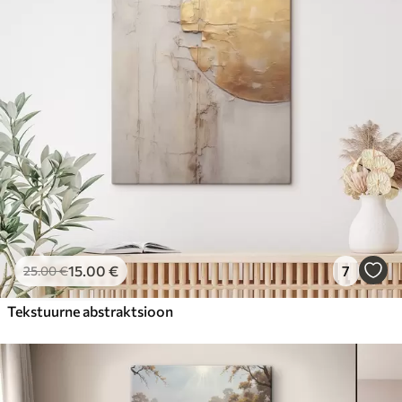
15
.00
€
7
25
.00
€
Tekstuurne abstraktsioon