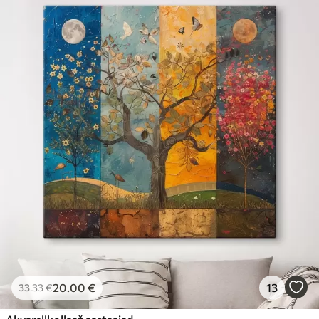
20
.00
€
13
33
.33
€