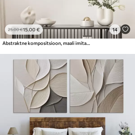
15
.00
€
14
25
.00
€
Abstraktne kompositsioon, maali imitatsioon