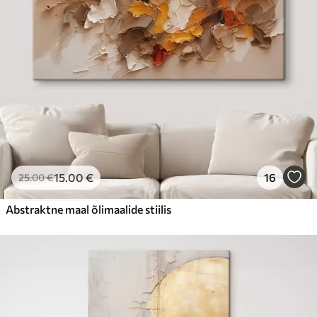
15
.00
€
16
25
.00
€
Abstraktne maal õlimaalide stiilis