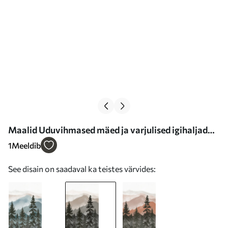
Maalid Uduvihmased mäed ja varjulised igihaljad
puud Nr s37017v1
1
Meeldib
See disain on saadaval ka teistes värvides: