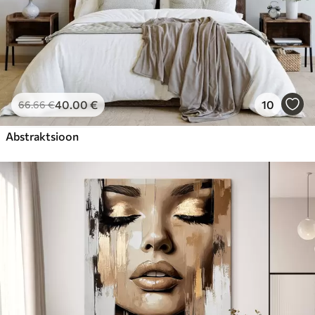
40
.00
€
10
66
.66
€
Abstraktsioon