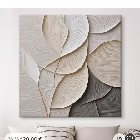
Hind Alates
15
.00
€
Premium
Hind Alates
19
.00
€
Eco-Premium
Hind Alates
23
.00
€
20
.00
€
19
33
.33
€