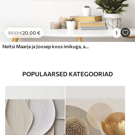
20
.00
€
1
33
.33
€
Neitsi Maarja ja Joosep koos imikuga, akvarellistiilis
POPULAARSED KATEGOORIAD