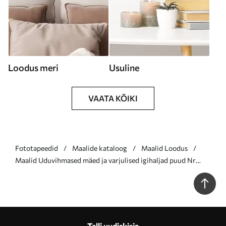
Loodus meri
Usuline
VAATA KÕIKI
Fototapeedid
Maalide kataloog
Maalid Loodus
Maalid Uduvihmased mäed ja varjulised igihaljad puud Nr
s37017v1
Telli uudiskirja