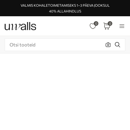
VALMIS KOHALETOIMETAMISEKS 1–3 PÄEVA JOOKSUL
40% ALLAHINDLUS
0
0