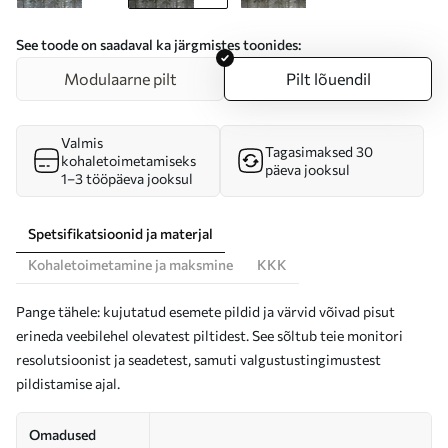
See toode on saadaval ka järgmistes toonides:
Modulaarne pilt
Pilt lõuendil
Valmis
Tagasimaksed 30
kohaletoimetamiseks
päeva jooksul
1–3 tööpäeva jooksul
Spetsifikatsioonid ja materjal
Kohaletoimetamine ja maksmine
KKK
Pange tähele: kujutatud esemete pildid ja värvid võivad pisut
erineda veebilehel olevatest piltidest. See sõltub teie monitori
resolutsioonist ja seadetest, samuti valgustustingimustest
pildistamise ajal.
Omadused