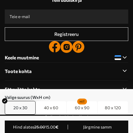
Registreeru
Keele muutmine
Toote kohta
Ettevõtte kohta
Valige suurus (WxH cm)
HIT
20 x 30
40 x 60
60 x 90
80 x 120
Redigeerige küpsiste õigusi
© 2011-2026 Uwalls . Kõik õigused kaitstud.
Hind alates
25
.00
15
.00
€
Järgmine samm
Tegevustaseme KLW Sp. z o.o. VAT ID: PL9223057591.