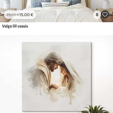
15
.00
€
8
25
.00
€
Valge lill vaasis