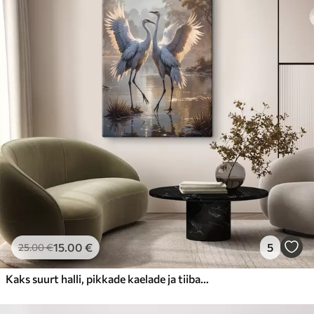
15
.00
€
5
25
.00
€
Kaks suurt halli, pikkade kaelade ja tiibadega kraanat, mis seisavad puudest ümbritsetud udujärves