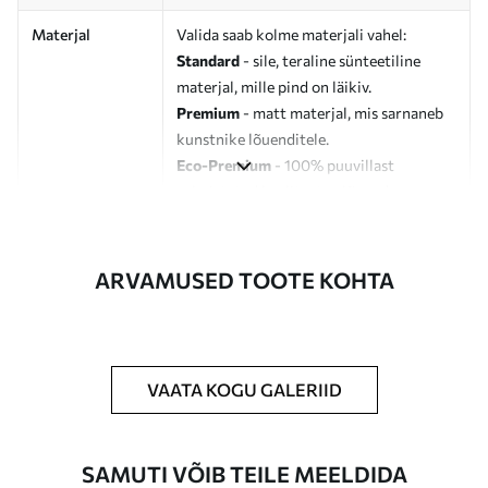
Materjal
Valida saab kolme materjali vahel:
Standard
- sile, teraline sünteetiline
materjal, mille pind on läikiv.
Premium
- matt materjal, mis sarnaneb
kunstnike lõuenditele.
Eco-Premium
- 100% puuvillast
valmistatud kvaliteetne lõuend.
Autor
UWALLS
ARVAMUSED TOOTE KOHTA
Artikli number
s37017v1
Lisaks
Võite lisada lakikihti.
VAATA KOGU GALERIID
Saadaolevad materjalid
Standard
SAMUTI VÕIB TEILE MEELDIDA