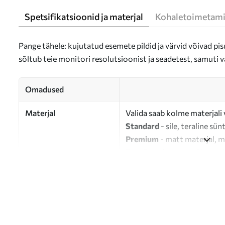
Spetsifikatsioonid ja materjal
Kohaletoimetami
Pange tähele: kujutatud esemete pildid ja värvid võivad pisu
sõltub teie monitori resolutsioonist ja seadetest, samuti v
Omadused
Materjal
Valida saab kolme materjali 
Standard
- sile, teraline sün
Premium
- matt materjal, m
Eco-Premium
- 100% puuvil
Autor
UWALLS
Artikli number
s36008
Lisaks
Võite lisada lakikihti.