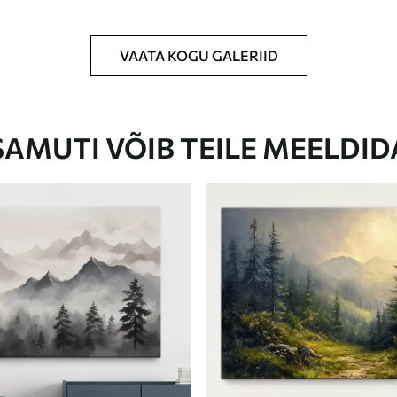
VAATA KOGU GALERIID
Eco-Premium
Hind Alates
23
.00
€
SAMUTI VÕIB TEILE MEELDID