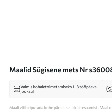
Maalid Sügisene mets Nr s3600
Valmis kohaletoimetamiseks 1–3 tööpäeva
jooksul
Maali võib riputada kohe pärast selle kättesaamist. Maal o