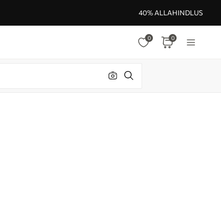
40% ALLAHINDLUS
0
0