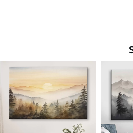
Saadaolevad materjalid
Standard
Premium
Hind Alates
15
.00
€
Hind Alates
19
.00
€