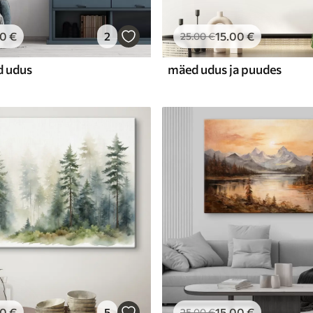
00
€
2
15
.00
€
25
.00
€
d udus
mäed udus ja puudes
00
€
5
15
.00
€
25
.00
€