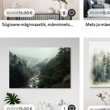
15
.00
€
8
15
.
25
.00
€
25
.00
€
Sügisene mägimaastik, männimets, päikeseloojang, akvarell
Mets ja mäe
15
.00
€
1
25
.00
€
15
.
25
.00
€