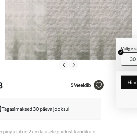
Valige 
30 
Hin
8
5
Meeldib
Tagasimaksed 30 päeva jooksul
n pingutatud 2 cm laiusele puidust kandikule.