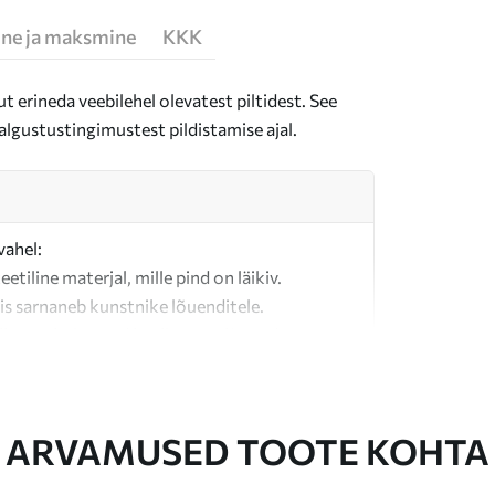
ne ja maksmine
KKK
t erineda veebilehel olevatest piltidest. See
algustustingimustest pildistamise ajal.
vahel:
teetiline materjal, mille pind on läikiv.
is sarnaneb kunstnike lõuenditele.
last valmistatud kvaliteetne lõuend.
ARVAMUSED TOOTE KOHTA