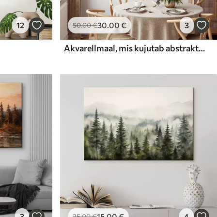
12
30
.00
€
3
50
.00
€
Akvarellmaal, mis kujutab abstraktset metsa kõrgetega puude ja rohelise lehestikuga, pehmed, summutatud värvid
3
15
.00
€
4
25
.00
€