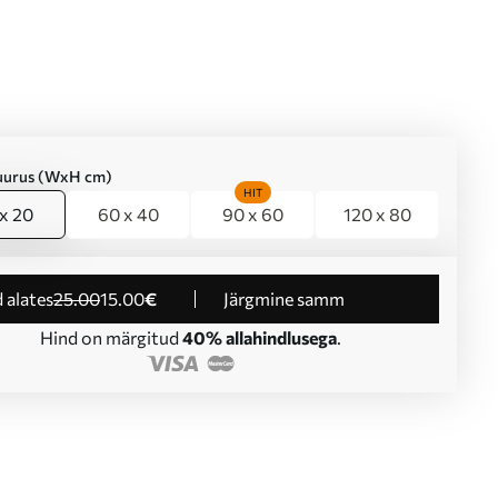
suurus (WxH cm)
HIT
x 20
60 x 40
90 x 60
120 x 80
d alates
25
.00
15
.00
€
Järgmine samm
Hind on märgitud
40% allahindlusega
.