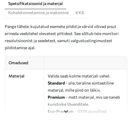
Spetsifikatsioonid ja materjal
Kohaletoimetamine ja maksmine
KKK
Pange tähele: kujutatud esemete pildid ja värvid võivad pisut
erineda veebilehel olevatest piltidest. See sõltub teie monitori
resolutsioonist ja seadetest, samuti valgustustingimustest
pildistamise ajal.
Omadused
Materjal
Valida saab kolme materjali vahel:
Standard
- sile, teraline sünteetiline
materjal, mille pind on läikiv.
Premium
- matt materjal, mis sarnaneb
kunstnike lõuenditele.
Eco-Premium
- 100% puuvillast
valmistatud kvaliteetne lõuend.
Autor
UWALLS