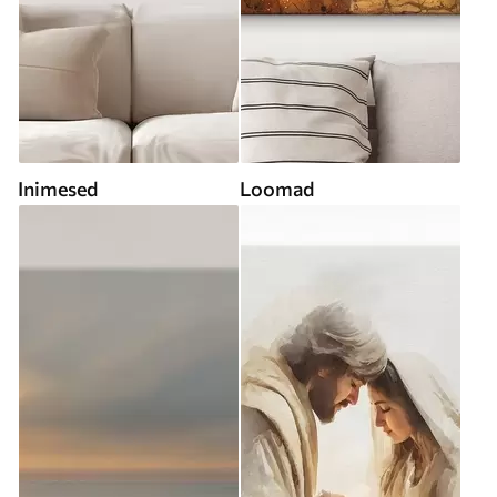
Inimesed
Loomad