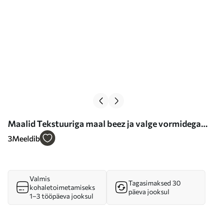
Maalid Tekstuuriga maal beez ja valge vormidega
Nr m00741
3
Meeldib
Valmis
Tagasimaksed 30
kohaletoimetamiseks
päeva jooksul
1–3 tööpäeva jooksul