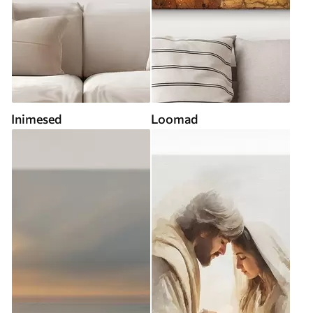
Inimesed
Loomad