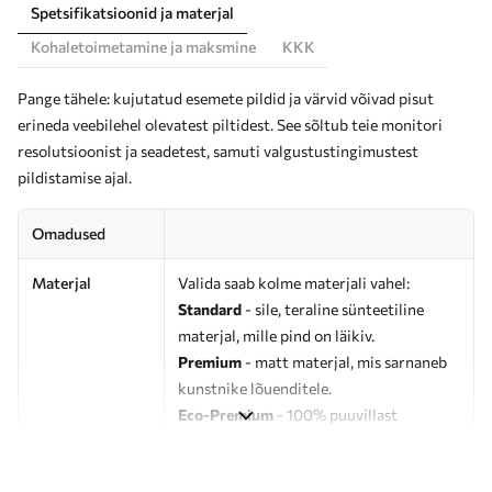
Spetsifikatsioonid ja materjal
Kohaletoimetamine ja maksmine
KKK
Pange tähele: kujutatud esemete pildid ja värvid võivad pisut
erineda veebilehel olevatest piltidest. See sõltub teie monitori
resolutsioonist ja seadetest, samuti valgustustingimustest
pildistamise ajal.
Omadused
Materjal
Valida saab kolme materjali vahel:
Standard
- sile, teraline sünteetiline
materjal, mille pind on läikiv.
Premium
- matt materjal, mis sarnaneb
kunstnike lõuenditele.
Eco-Premium
- 100% puuvillast
valmistatud kvaliteetne lõuend.
Autor
UWALLS