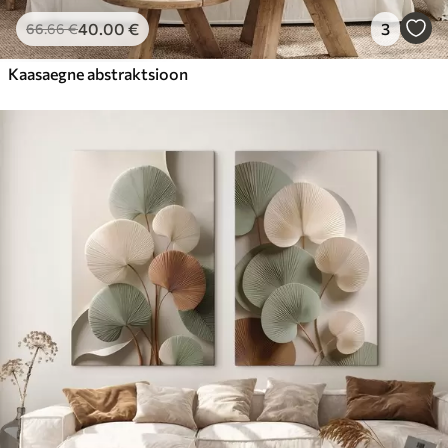
40
.00
€
3
66
.66
€
Kaasaegne abstraktsioon