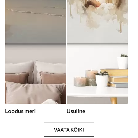
Loodus meri
Usuline
VAATA KÕIKI