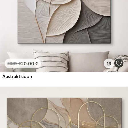
20
.00
€
19
33
.33
€
Abstraktsioon