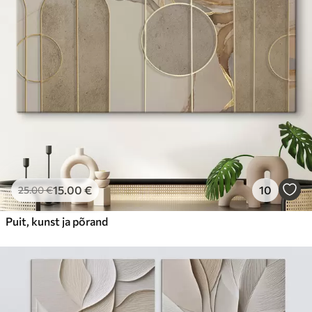
15
.00
€
10
25
.00
€
Puit, kunst ja põrand