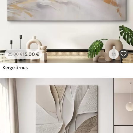
15
.00
€
11
25
.00
€
Kerge õrnus