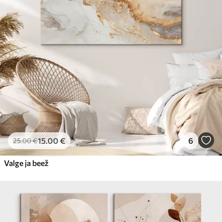
15
.00
€
6
25
.00
€
Valge ja beež