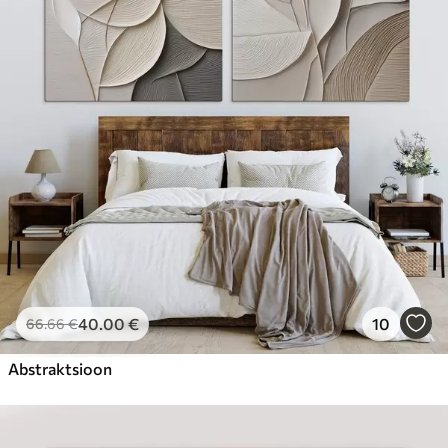
40
.00
€
10
66
.66
€
Abstraktsioon