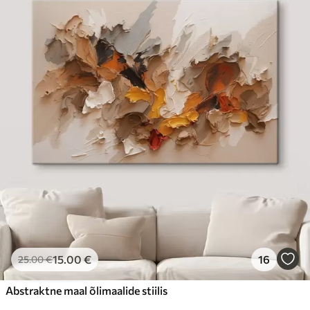
15
.00
€
16
25
.00
€
Abstraktne maal õlimaalide stiilis