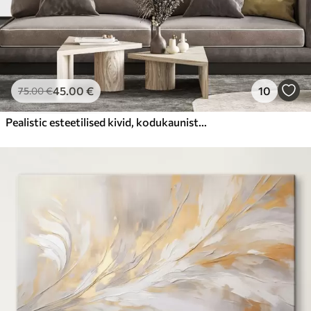
45
.00
€
10
75
.00
€
Pealistic esteetilised kivid, kodukaunistus, looduslik valgustus