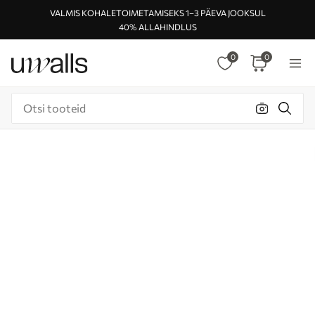
VALMIS KOHALETOIMETAMISEKS 1–3 PÄEVA JOOKSUL
40% ALLAHINDLUS
0
0