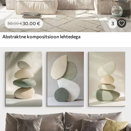
30
.00
€
3
50
.00
€
Abstraktne kompositsioon lehtedega