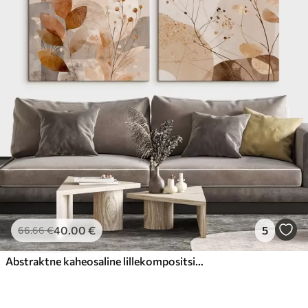
40
.00
€
5
66
.66
€
Abstraktne kaheosaline lillekompositsioon