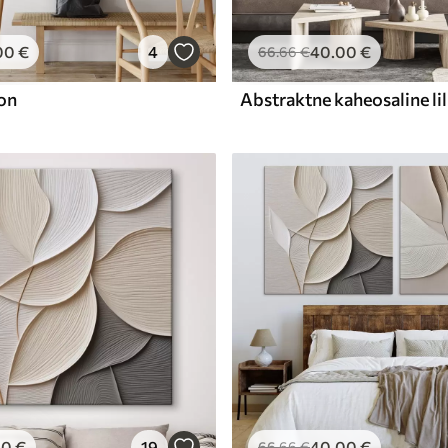
00
€
4
40
.00
€
66
.66
€
on
00
€
19
40
.00
€
66
.66
€