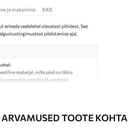
ne ja maksmine
KKK
t erineda veebilehel olevatest piltidest. See
algustustingimustest pildistamise ajal.
vahel:
teetiline materjal, mille pind on läikiv.
is sarnaneb kunstnike lõuenditele.
last valmistatud kvaliteetne lõuend.
ARVAMUSED TOOTE KOHTA