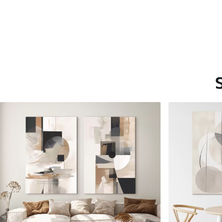
Saadaolevad materjalid
Standard
Premium
Hind Alates
40
.00
€
Hind Alates
50
.00
€