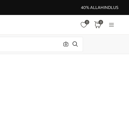
40% ALLAHINDLUS
0
0