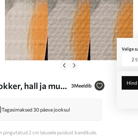
Valige 
2 
Hind
kker, hall ja must
3
Meeldib
Tagasimaksed 30 päeva jooksul
n pingutatud 2 cm laiusele puidust kandikule.