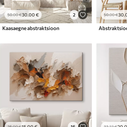
30
.00
€
2
30
.
50
.00
€
50
.00
€
Kaasaegne abstraktsioon
Abstraktsio
15
.00
€
16
20
.
25
.00
€
33
.33
€