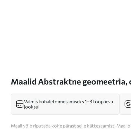
Maalid Abstraktne geomeetria, o
Nr m00899
Valmis kohaletoimetamiseks 1–3 tööpäeva
jooksul
Maali võib riputada kohe pärast selle kättesaamist. Maal o