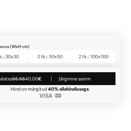
suurus (WxH cm)
tk.: 30x30
2 tk.: 50x50
2 tk.: 100x100
 alates
66
.66
40
.00
€
Järgmine samm
Hind on märgitud
40% allahindlusega
.