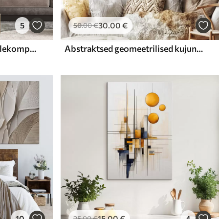
5
30
.00
€
50
.00
€
Abstraktne kaheosaline lillekompositsioon
Abstraktsed geomeetrilised kujundid ja ringid kollaste detailidega, tekstuurne kunst
10
15
.00
€
4
25
.00
€