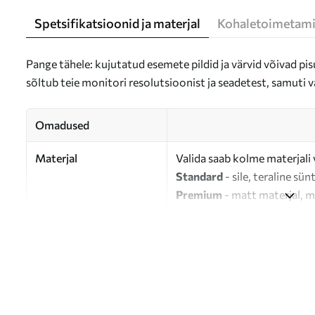
Spetsifikatsioonid ja materjal
Kohaletoimetami
Pange tähele: kujutatud esemete pildid ja värvid võivad pisu
sõltub teie monitori resolutsioonist ja seadetest, samuti v
Omadused
Materjal
Valida saab kolme materjali 
Standard
- sile, teraline sün
Premium
- matt materjal, m
Eco-Premium
- 100% puuvil
Autor
UWALLS
Artikli number
m00899
Lisaks
Võite lisada lakikihti.