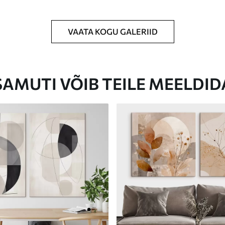
VAATA KOGU GALERIID
Eco-Premium
Hind Alates
62
.00
€
SAMUTI VÕIB TEILE MEELDID