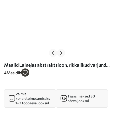
Maalid Lainejas abstraktsioon, rikkalikud varjundid
Nr m00903
4
Meeldib
Valmis
Tagasimaksed 30
kohaletoimetamiseks
päeva jooksul
1–3 tööpäeva jooksul