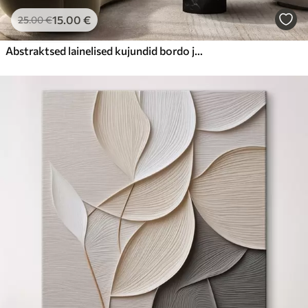
15
.00
€
25
.00
€
Abstraktsed lainelised kujundid bordo ja kreemika toonides, kihilised tekstuurid