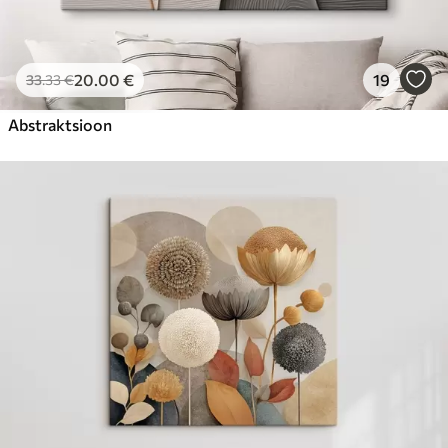
20
.00
€
19
33
.33
€
Abstraktsioon