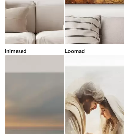
Inimesed
Loomad