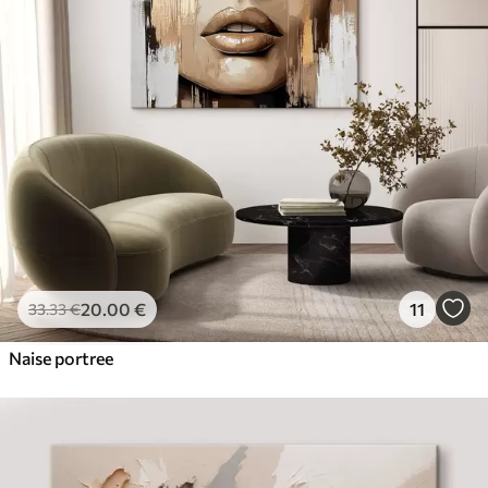
20
.00
€
11
33
.33
€
Naise portree