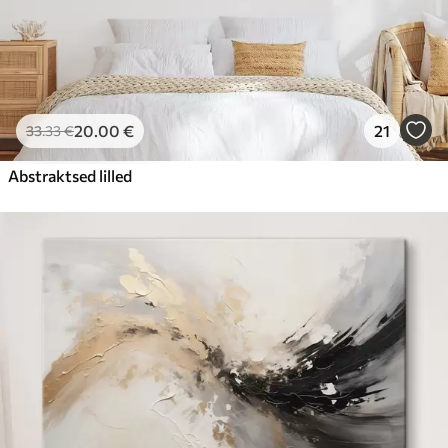
20
.00
€
21
33
.33
€
Abstraktsed lilled