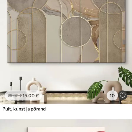
15
.00
€
10
25
.00
€
Puit, kunst ja põrand