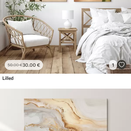
30
.00
€
1
50
.00
€
Lilled