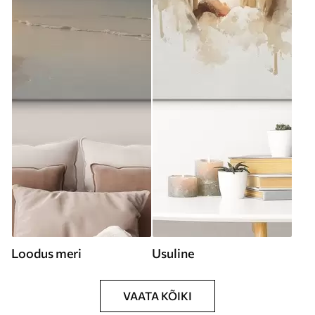
Loodus meri
Usuline
VAATA KÕIKI