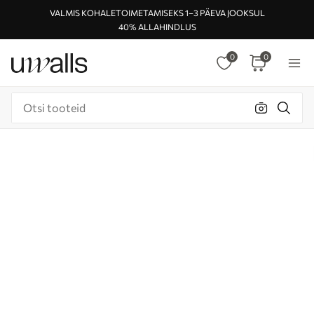
VALMIS KOHALETOIMETAMISEKS 1–3 PÄEVA JOOKSUL
40% ALLAHINDLUS
0
0