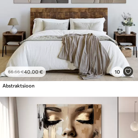
40
.00
€
10
66
.66
€
Abstraktsioon