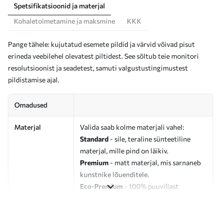
Spetsifikatsioonid ja materjal
Kohaletoimetamine ja maksmine
KKK
Pange tähele: kujutatud esemete pildid ja värvid võivad pisut
erineda veebilehel olevatest piltidest. See sõltub teie monitori
resolutsioonist ja seadetest, samuti valgustustingimustest
pildistamise ajal.
Omadused
Materjal
Valida saab kolme materjali vahel:
Standard
- sile, teraline sünteetiline
materjal, mille pind on läikiv.
Premium
- matt materjal, mis sarnaneb
kunstnike lõuenditele.
Eco-Premium
- 100% puuvillast
valmistatud kvaliteetne lõuend.
Autor
UWALLS