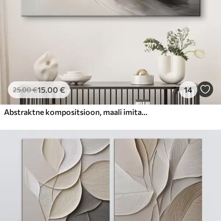
15
.00
€
14
25
.00
€
Abstraktne kompositsioon, maali imitatsioon