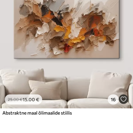
15
.00
€
16
25
.00
€
Abstraktne maal õlimaalide stiilis