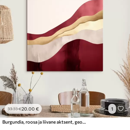
20
.00
€
1
33
.33
€
Burgundia, roosa ja liivane aktsent, geomeetriline stiil