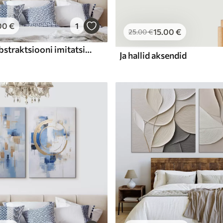
00
€
1
15
.00
€
25
.00
€
Kaasaegne abstraktsiooni imitatsioon maali
Ja hallid aksendid