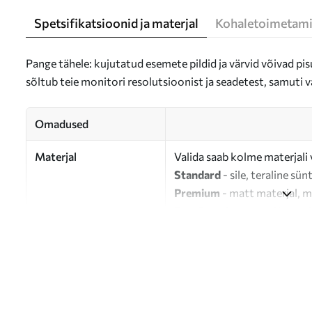
Spetsifikatsioonid ja materjal
Kohaletoimetami
Pange tähele: kujutatud esemete pildid ja värvid võivad pisu
sõltub teie monitori resolutsioonist ja seadetest, samuti v
Omadused
Materjal
Valida saab kolme materjali 
Standard
- sile, teraline sün
Premium
- matt materjal, m
Eco-Premium
- 100% puuvil
Autor
UWALLS
Artikli number
m00947
Lisaks
Võite lisada lakikihti.