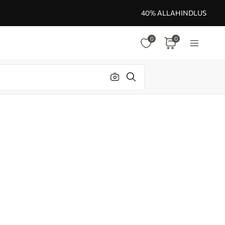
40% ALLAHINDLUS
0
0