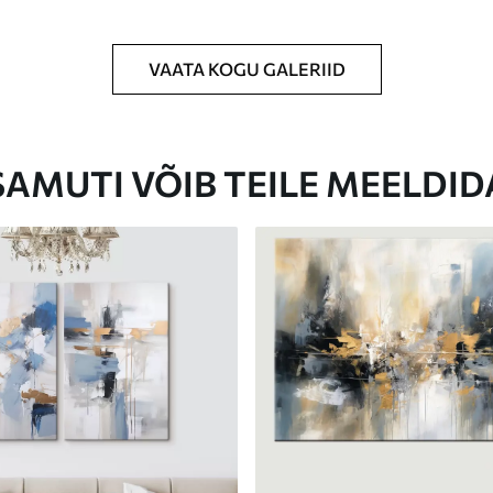
VAATA KOGU GALERIID
Eco-Premium
Hind Alates
62
.00
€
SAMUTI VÕIB TEILE MEELDID