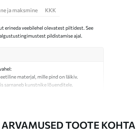
ne ja maksmine
KKK
t erineda veebilehel olevatest piltidest. See
algustustingimustest pildistamise ajal.
vahel:
teetiline materjal, mille pind on läikiv.
is sarnaneb kunstnike lõuenditele.
last valmistatud kvaliteetne lõuend.
ARVAMUSED TOOTE KOHTA