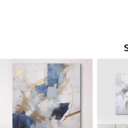
Saadaolevad materjalid
Standard
Premium
Hind Alates
40
.00
€
Hind Alates
50
.00
€