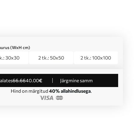
suurus (WxH cm)
tk.: 30x30
2 tk.: 50x50
2 tk.: 100x100
 alates
66
.66
40
.00
€
Järgmine samm
Hind on märgitud
40% allahindlusega
.