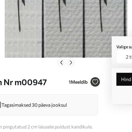
Valige 
2 
Hind
on Nr m00947
1
Meeldib
Tagasimaksed 30 päeva jooksul
n pingutatud 2 cm laiusele puidust kandikule.