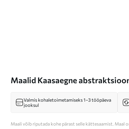
Maalid Kaasaegne abstraktsio
Valmis kohaletoimetamiseks 1–3 tööpäeva
jooksul
Maali võib riputada kohe pärast selle kättesaamist. Maal o