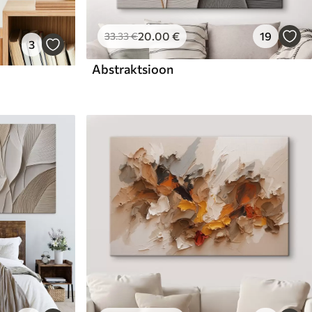
20
.00
€
19
33
.33
€
3
Abstraktsioon