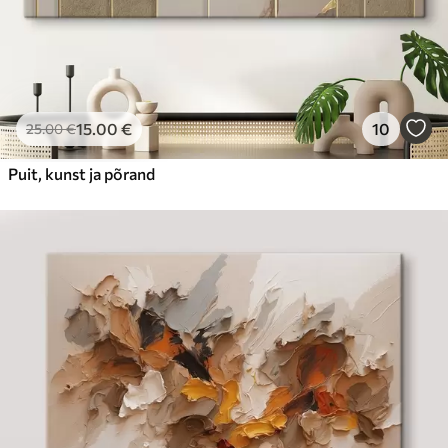
15
.00
€
10
25
.00
€
Puit, kunst ja põrand