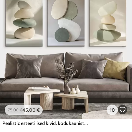
45
.00
€
10
75
.00
€
Pealistic esteetilised kivid, kodukaunistus, looduslik valgustus