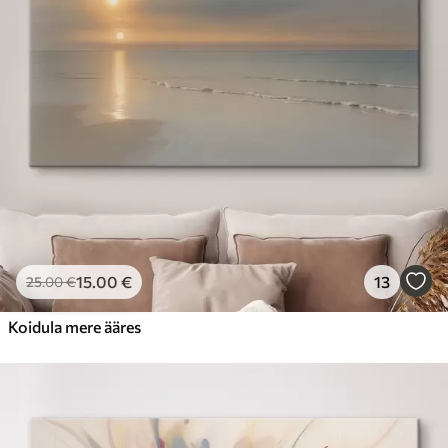
15
.00
€
13
25
.00
€
Koidula mere ääres