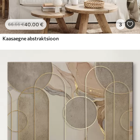
40
.00
€
3
66
.66
€
Kaasaegne abstraktsioon