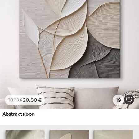
20
.00
€
19
33
.33
€
Abstraktsioon