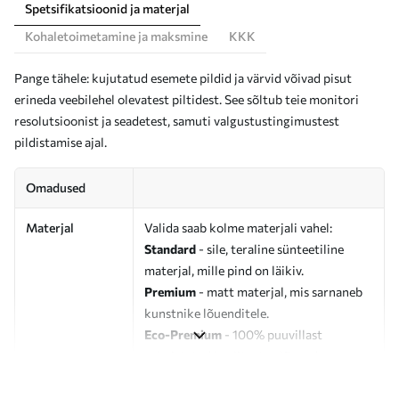
Spetsifikatsioonid ja materjal
Kohaletoimetamine ja maksmine
KKK
Pange tähele: kujutatud esemete pildid ja värvid võivad pisut
erineda veebilehel olevatest piltidest. See sõltub teie monitori
resolutsioonist ja seadetest, samuti valgustustingimustest
pildistamise ajal.
Omadused
Materjal
Valida saab kolme materjali vahel:
Standard
- sile, teraline sünteetiline
materjal, mille pind on läikiv.
Premium
- matt materjal, mis sarnaneb
kunstnike lõuenditele.
Eco-Premium
- 100% puuvillast
valmistatud kvaliteetne lõuend.
Autor
UWALLS