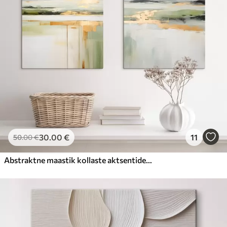
30
.00
€
11
50
.00
€
Abstraktne maastik kollaste aktsentidega, minimalistlik kompositsioon maast, veest ja taevast, vaoshoitud värvidega