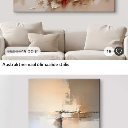
15
.00
€
16
25
.00
€
Abstraktne maal õlimaalide stiilis