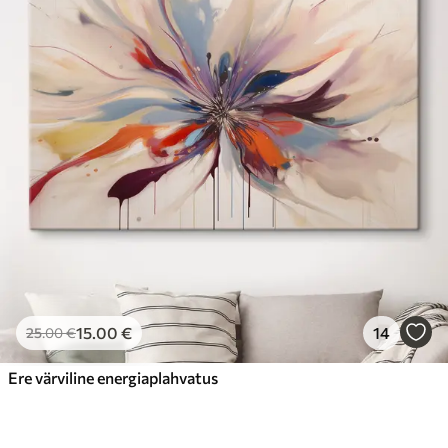
15
.00
€
14
25
.00
€
Ere värviline energiaplahvatus