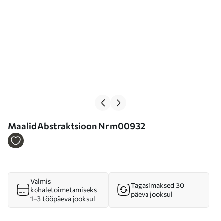
Maalid Abstraktsioon Nr m00932
Valmis
Tagasimaksed 30
kohaletoimetamiseks
päeva jooksul
1–3 tööpäeva jooksul