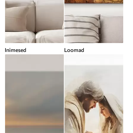
Inimesed
Loomad