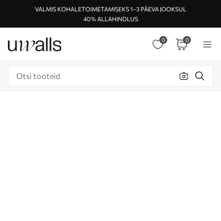
VALMIS KOHALETOIMETAMISEKS 1–3 PÄEVA JOOKSUL
40% ALLAHINDLUS
0
0