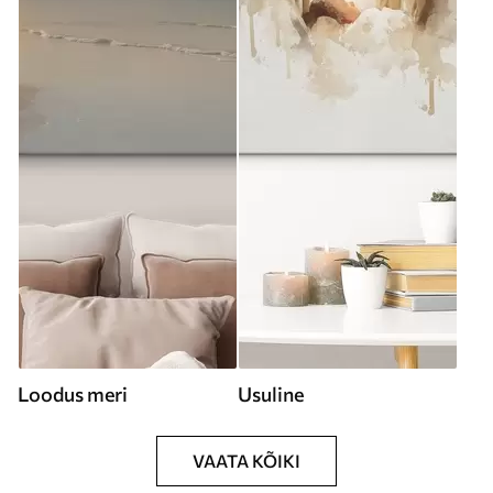
Loodus meri
Usuline
VAATA KÕIKI