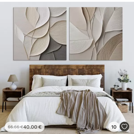
40
.00
€
10
66
.66
€