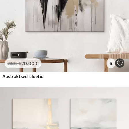
20
.00
€
6
33
.33
€
Abstraktsed siluetid