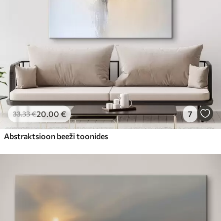
20
.00
€
7
33
.33
€
Abstraktsioon beeži toonides