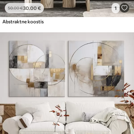
30
.00
€
1
50
.00
€
Abstraktne koostis