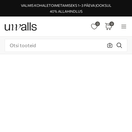
VALMIS KOHALETOIMETAMISEKS 1–3 PÄEVA JOOKSUL
40% ALLAHINDLUS
0
0