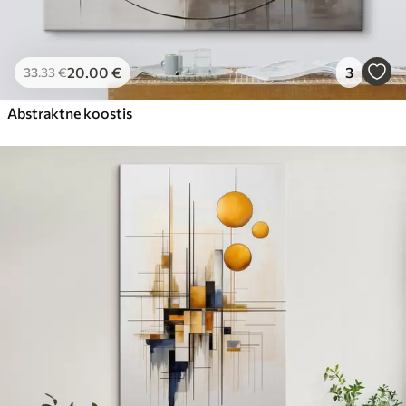
20
.00
€
3
33
.33
€
Abstraktne koostis