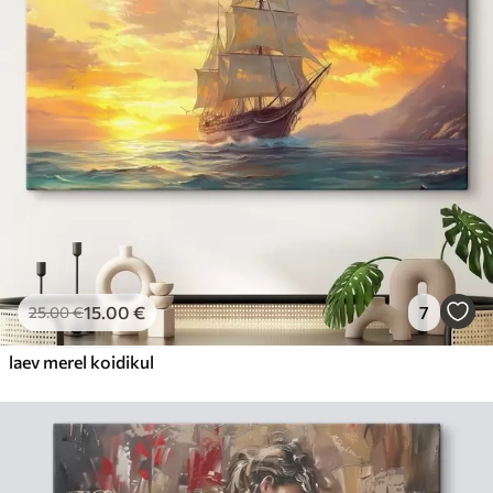
15
.00
€
7
25
.00
€
laev merel koidikul