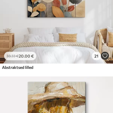
20
.00
€
21
33
.33
€
Abstraktsed lilled