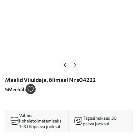
Maalid Viiuldaja, õlimaal Nr s04222
5
Meeldib
Valmis
Tagasimaksed 30
kohaletoimetamiseks
päeva jooksul
1–3 tööpäeva jooksul