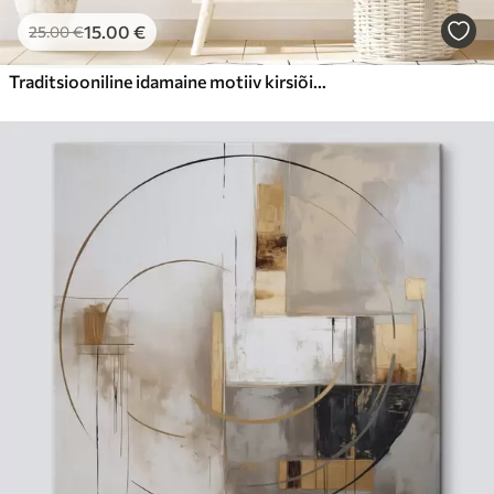
15
.00
€
25
.00
€
Traditsiooniline idamaine motiiv kirsiõite ja kraanidega