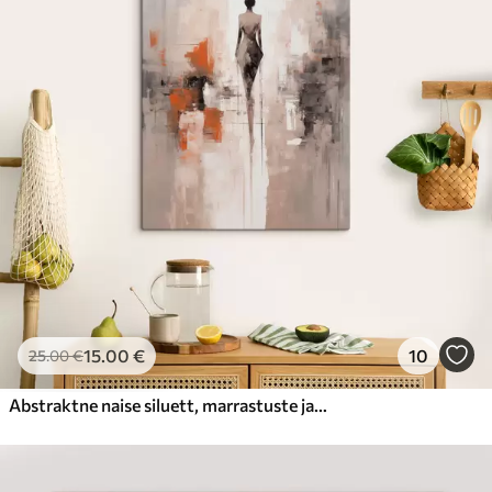
15
.00
€
10
25
.00
€
Abstraktne naise siluett, marrastuste ja pintslitõmmete imitatsioon