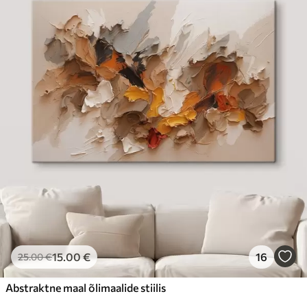
15
.00
€
16
25
.00
€
Abstraktne maal õlimaalide stiilis