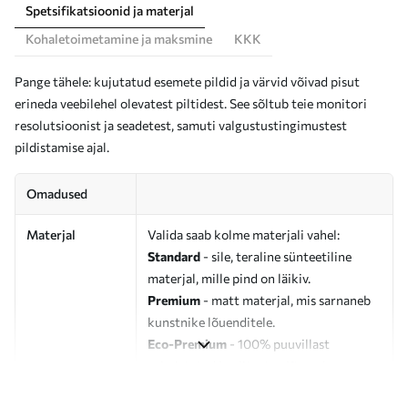
Spetsifikatsioonid ja materjal
Kohaletoimetamine ja maksmine
KKK
Pange tähele: kujutatud esemete pildid ja värvid võivad pisut
erineda veebilehel olevatest piltidest. See sõltub teie monitori
resolutsioonist ja seadetest, samuti valgustustingimustest
pildistamise ajal.
Omadused
Materjal
Valida saab kolme materjali vahel:
Standard
- sile, teraline sünteetiline
materjal, mille pind on läikiv.
Premium
- matt materjal, mis sarnaneb
kunstnike lõuenditele.
Eco-Premium
- 100% puuvillast
valmistatud kvaliteetne lõuend.
Autor
UWALLS