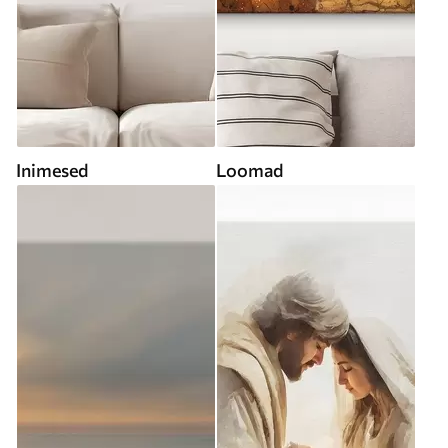
Inimesed
Loomad