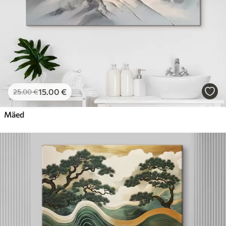
15
.00
€
25
.00
€
Mäed