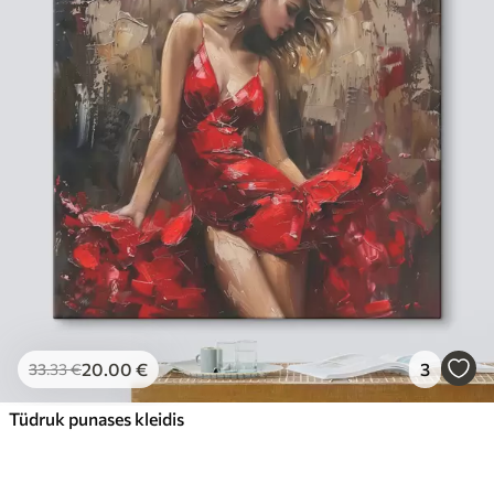
20
.00
€
3
33
.33
€
Tüdruk punases kleidis