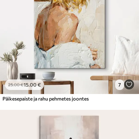
15
.00
€
7
25
.00
€
Päikesepaiste ja rahu pehmetes joontes