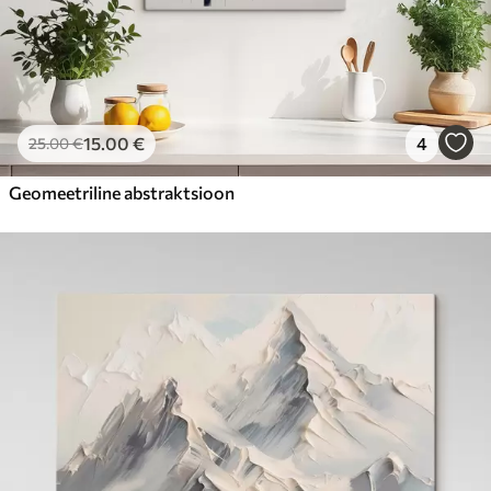
15
.00
€
4
25
.00
€
Geomeetriline abstraktsioon