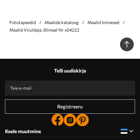
Fototapeedid
Maalide kataloog
Maalid Inimesed
Maalid Viiuldaja, õlimaal Nr s04222
Telli uudiskirja
Registreeru
Keele muutmine