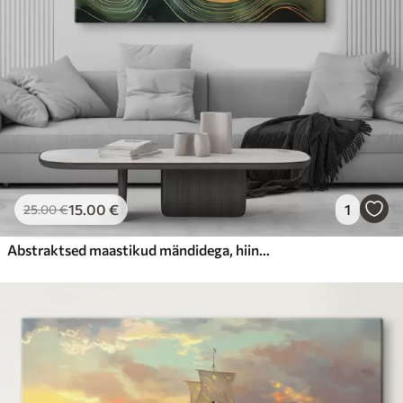
15
.00
€
1
25
.00
€
Abstraktsed maastikud mändidega, hiina stiilis