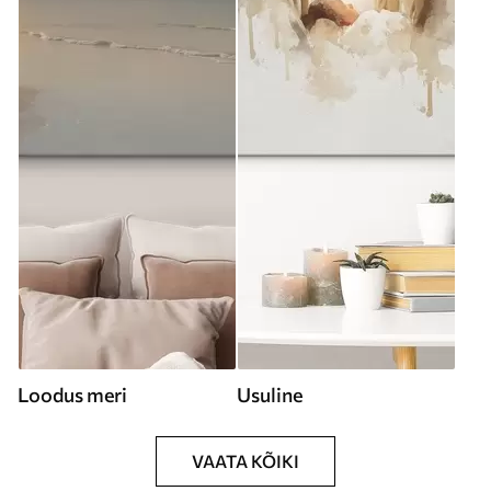
Loodus meri
Usuline
VAATA KÕIKI