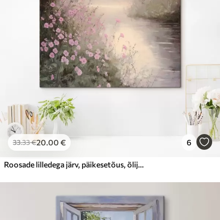
Hind Alates
23
.00
€
20
.00
€
6
33
.33
€
Roosade lilledega järv, päikesetõus, õlijoonis, pastelsed beežid värvid, udu