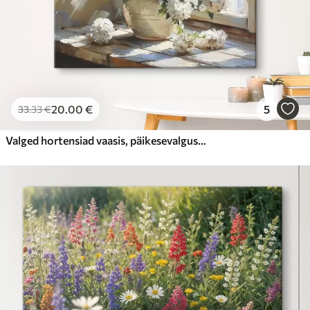
20
.00
€
5
33
.33
€
Valged hortensiad vaasis, päikesevalgus aknas, õlimaal