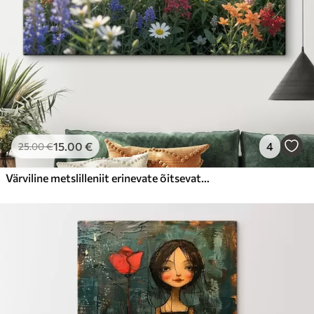
15
.00
€
4
25
.00
€
Värviline metslilleniit erinevate õitsevate lilledega, sealhulgas karikakrad, lavendel ja punased lilled