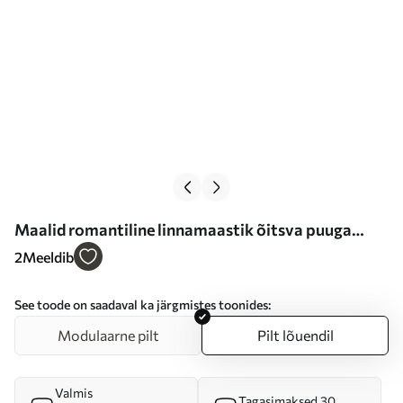
Maalid romantiline linnamaastik õitsva puuga
õlimaalistiilis Nr s47126
2
Meeldib
See toode on saadaval ka järgmistes toonides:
Modulaarne pilt
Pilt lõuendil
Valmis
Tagasimaksed 30