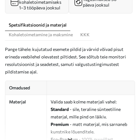
kohaletoimetamiseks
päeva jooksul
1–3 tööpäeva jooksul
Spetsifikatsioonid ja materjal
Kohaletoimetamine ja maksmine
KKK
Pange tähele: kujutatud esemete pildid ja värvid võivad pisut
erineda veebilehel olevatest piltidest. See sõltub teie monitori
resolutsioonist ja seadetest, samuti valgustustingimustest
pildistamise ajal.
Omadused
Materjal
Valida saab kolme materjali vahel:
Standard
- sile, teraline sünteetiline
materjal, mille pind on läikiv.
Premium
- matt materjal, mis sarnaneb
kunstnike lõuenditele.
Eco-Premium
- 100% puuvillast