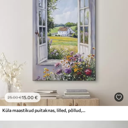
15
.00
€
25
.00
€
Küla maastikud puitaknas, lilled, põllud, õlistiilis, talumaja