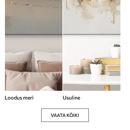
Loodus meri
Usuline
VAATA KÕIKI