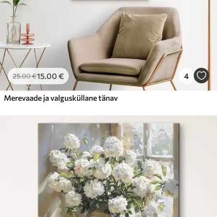
15
.00
€
4
25
.00
€
Merevaade ja valgusküllane tänav