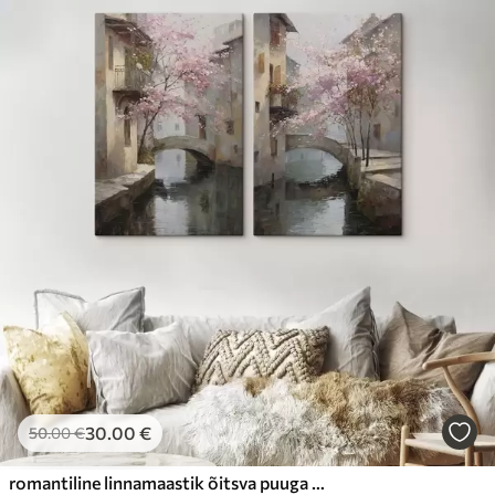
30
.00
€
50
.00
€
romantiline linnamaastik õitsva puuga õlimaalistiilis