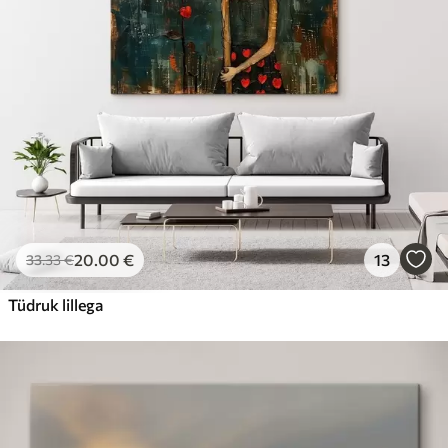
20
.00
€
13
33
.33
€
Tüdruk lillega