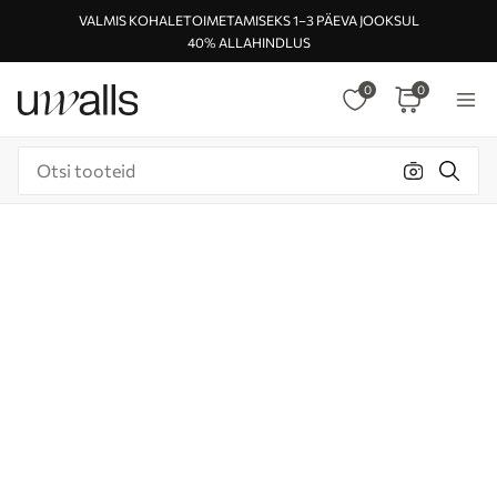
VALMIS KOHALETOIMETAMISEKS 1–3 PÄEVA JOOKSUL
40% ALLAHINDLUS
0
0