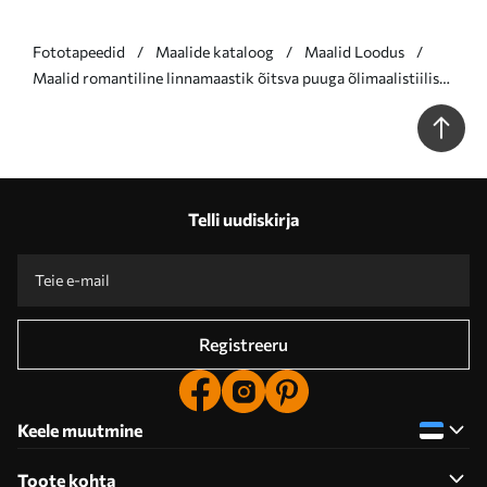
Fototapeedid
Maalide kataloog
Maalid Loodus
Maalid romantiline linnamaastik õitsva puuga õlimaalistiilis
Nr s47126
Telli uudiskirja
Registreeru
Keele muutmine
Toote kohta