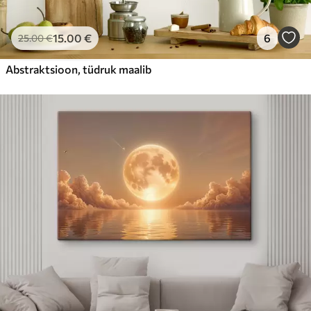
15
.00
€
6
25
.00
€
Abstraktsioon, tüdruk maalib