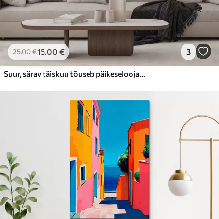
15
.00
€
3
25
.00
€
Suur, särav täiskuu tõuseb päikeseloojangul üle rahuliku, peegeldava ookeani