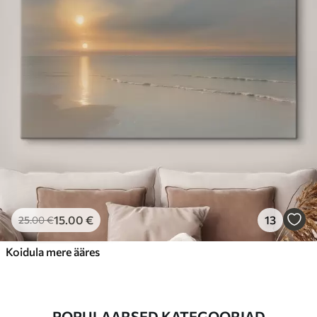
15
.00
€
13
25
.00
€
Koidula mere ääres
POPULAARSED KATEGOORIAD