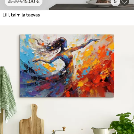
15
.00
€
5
25
.00
€
Lill, taim ja taevas