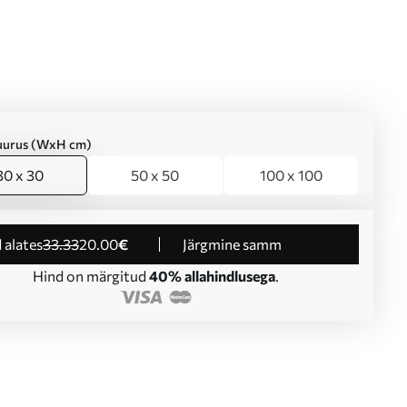
suurus (WxH cm)
30 x 30
50 x 50
100 x 100
d alates
33
.33
20
.00
€
Järgmine samm
Hind on märgitud
40% allahindlusega
.