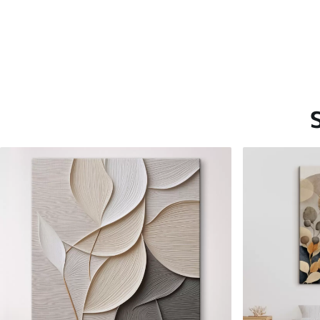
Saadaolevad materjalid
Standard
Premium
Hind Alates
20
.00
€
Hind Alates
25
.00
€