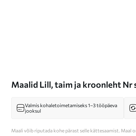
Maalid Lill, taim ja kroonleht Nr
Valmis kohaletoimetamiseks 1–3 tööpäeva
jooksul
Maali võib riputada kohe pärast selle kättesaamist. Maal o