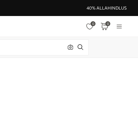
40% ALLAHINDLUS
0
0