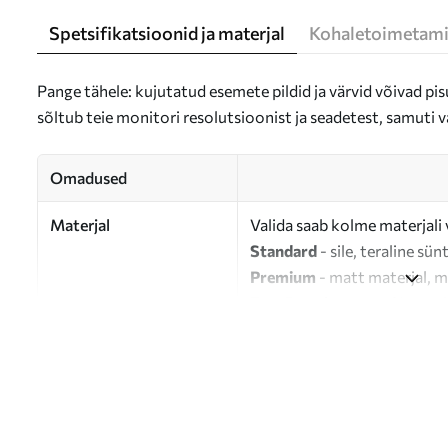
Spetsifikatsioonid ja materjal
Kohaletoimetami
Pange tähele: kujutatud esemete pildid ja värvid võivad pisu
sõltub teie monitori resolutsioonist ja seadetest, samuti v
Omadused
Materjal
Valida saab kolme materjali 
Standard
- sile, teraline sün
Premium
- matt materjal, m
Eco-Premium
- 100% puuvil
Autor
UWALLS
Artikli number
s34120
Lisaks
Võite lisada lakikihti.