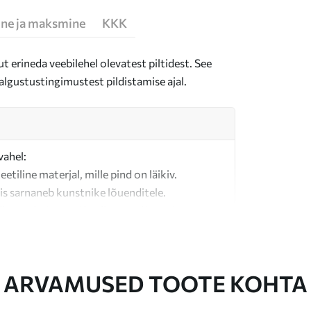
ne ja maksmine
KKK
t erineda veebilehel olevatest piltidest. See
algustustingimustest pildistamise ajal.
vahel:
teetiline materjal, mille pind on läikiv.
is sarnaneb kunstnike lõuenditele.
last valmistatud kvaliteetne lõuend.
ARVAMUSED TOOTE KOHTA