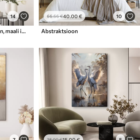
14
40
.00
€
10
66
.66
€
Abstraktne kompositsioon, maali imitatsioon
Abstraktsioon
7
15
.00
€
5
25
.00
€