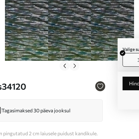
Valige 
Hin
 s34120
Tagasimaksed 30 päeva jooksul
n pingutatud 2 cm laiusele puidust kandikule.