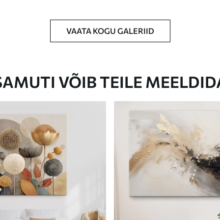
VAATA KOGU GALERIID
Eco-Premium
Hind Alates
31
.00
€
SAMUTI VÕIB TEILE MEELDID