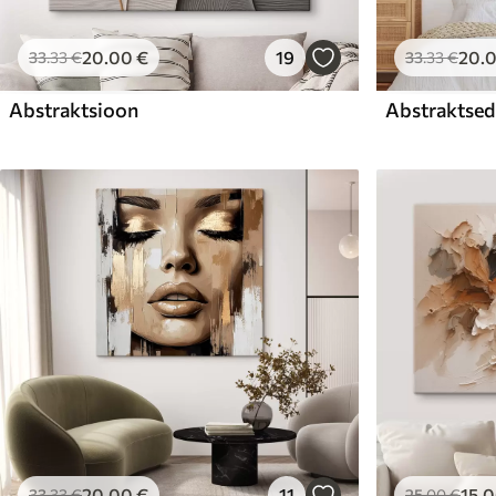
20
.00
€
19
20
.
33
.33
€
33
.33
€
Abstraktsioon
Abstraktsed 
20
.00
€
11
15
.
33
.33
€
25
.00
€