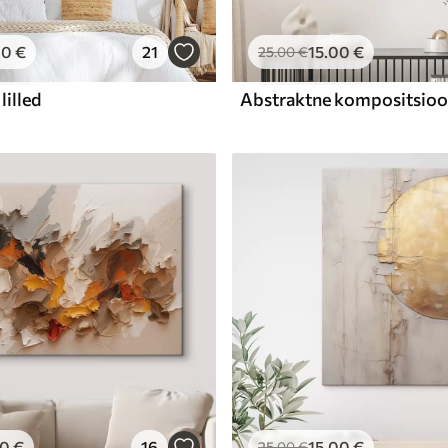
00
€
21
15
.00
€
25
.00
€
lilled
00
€
16
15
.00
€
25
.00
€