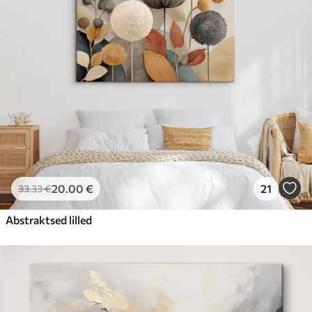
20
.00
€
21
33
.33
€
Abstraktsed lilled