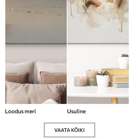
Loodus meri
Usuline
VAATA KÕIKI