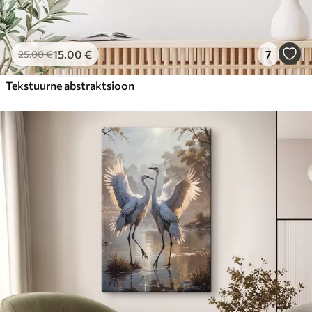
15
.00
€
7
25
.00
€
Tekstuurne abstraktsioon