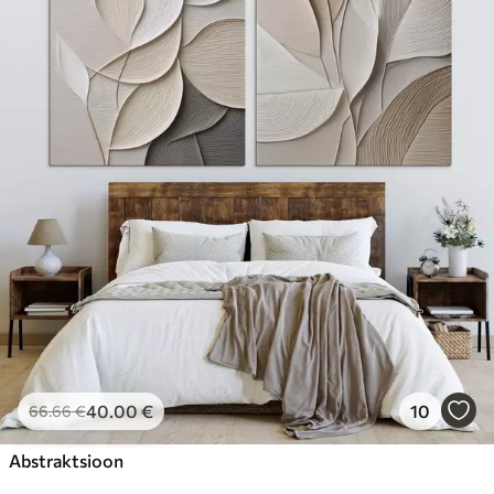
40
.00
€
10
66
.66
€
Abstraktsioon