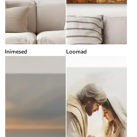
Inimesed
Loomad