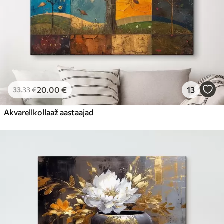
20
.00
€
13
33
.33
€
Akvarellkollaaž aastaajad