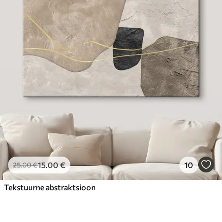
15
.00
€
10
25
.00
€
Tekstuurne abstraktsioon