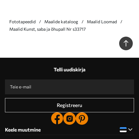
Fototapeedid
Maalide kataloog
Maalid Loomad
Maalid Kunst, saba ja õhupall Nr s33717
Telli uudiskirja
Registreeru
Keele muutmine