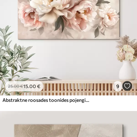
15
.00
€
9
25
.00
€
Abstraktne roosades toonides pojengide kimp