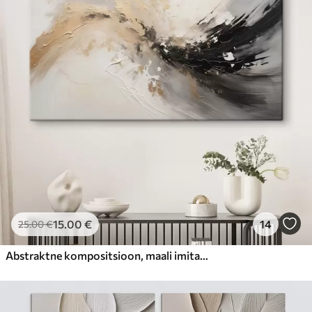
15
.00
€
14
25
.00
€
Abstraktne kompositsioon, maali imitatsioon