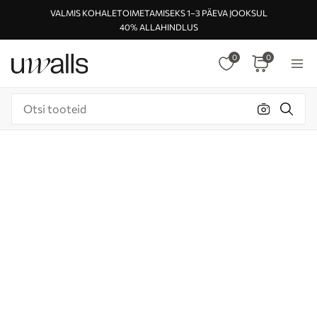
VALMIS KOHALETOIMETAMISEKS 1–3 PÄEVA JOOKSUL
40% ALLAHINDLUS
0
0