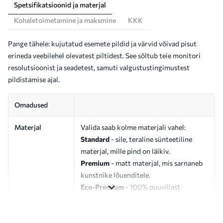
Spetsifikatsioonid ja materjal
Kohaletoimetamine ja maksmine
KKK
Pange tähele: kujutatud esemete pildid ja värvid võivad pisut
erineda veebilehel olevatest piltidest. See sõltub teie monitori
resolutsioonist ja seadetest, samuti valgustustingimustest
pildistamise ajal.
Omadused
Materjal
Valida saab kolme materjali vahel:
Standard
- sile, teraline sünteetiline
materjal, mille pind on läikiv.
Premium
- matt materjal, mis sarnaneb
kunstnike lõuenditele.
Eco-Premium
- 100% puuvillast
valmistatud kvaliteetne lõuend.
Autor
UWALLS