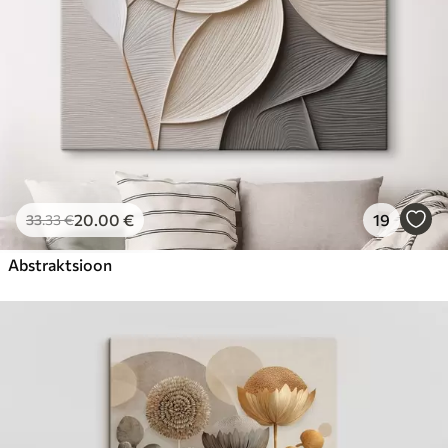
20
.00
€
19
33
.33
€
Abstraktsioon