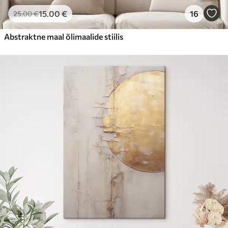
15
.00
€
16
25
.00
€
Abstraktne maal õlimaalide stiilis