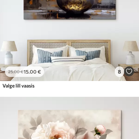
15
.00
€
8
25
.00
€
Valge lill vaasis