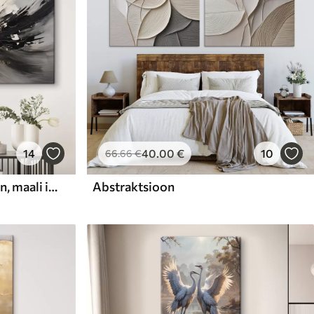
14
40
.00
€
10
66
.66
€
Abstraktne kompositsioon, maali imitatsioon
Abstraktsioon