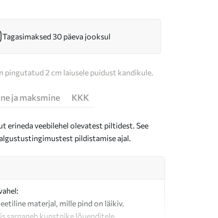
Tagasimaksed 30 päeva jooksul
n pingutatud 2 cm laiusele puidust kandikule.
ne ja maksmine
KKK
t erineda veebilehel olevatest piltidest. See
algustustingimustest pildistamise ajal.
vahel:
teetiline materjal, mille pind on läikiv.
is sarnaneb kunstnike lõuenditele.