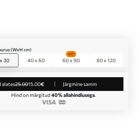
suurus (WxH cm)
HIT
x 30
40 x 60
60 x 90
80 x 120
d alates
25
.00
15
.00
€
Järgmine samm
Hind on märgitud
40% allahindlusega
.