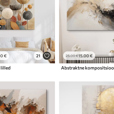
00
€
21
15
.00
€
25
.00
€
lilled