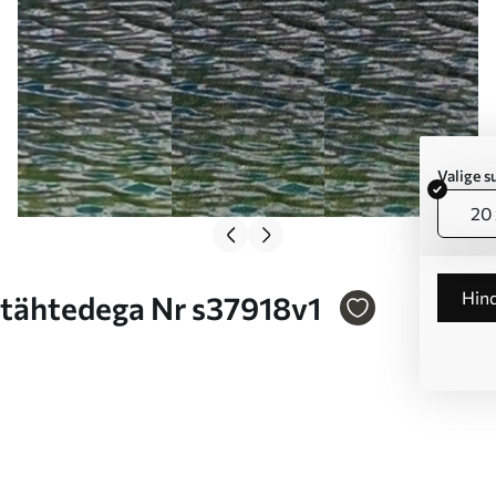
Valige 
20 
Hin
 tähtedega Nr s37918v1