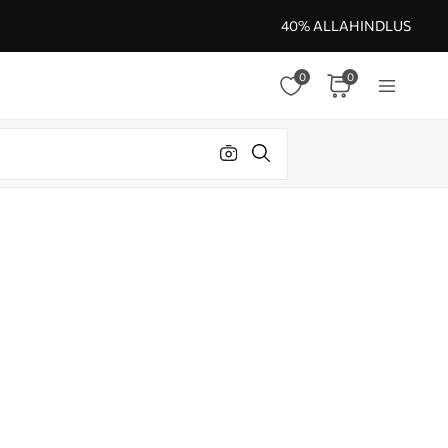
40% ALLAHINDLUS
0
0