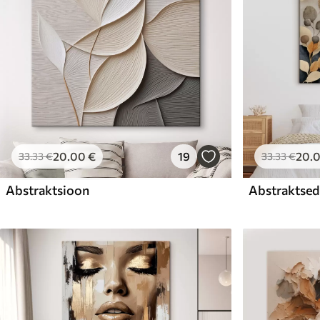
20
.00
€
19
20
.
33
.33
€
33
.33
€
Abstraktsioon
Abstraktsed 