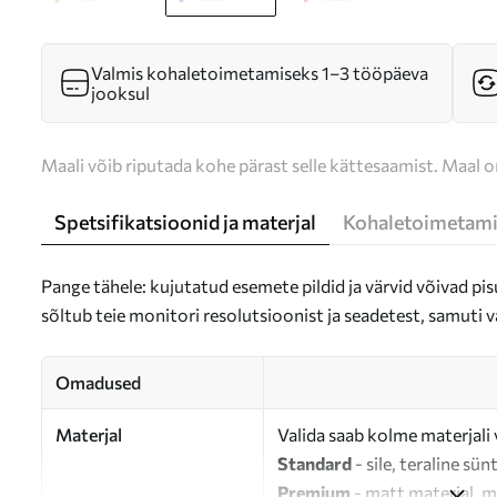
Valmis kohaletoimetamiseks 1–3 tööpäeva
jooksul
Maali võib riputada kohe pärast selle kättesaamist. Maal o
Spetsifikatsioonid ja materjal
Kohaletoimetami
Pange tähele: kujutatud esemete pildid ja värvid võivad pisu
sõltub teie monitori resolutsioonist ja seadetest, samuti v
Omadused
Materjal
Valida saab kolme materjali 
Standard
- sile, teraline sün
Premium
- matt materjal, m