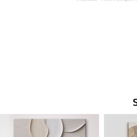
Eco-Premium
- 100% puuvil
Autor
UWALLS
Artikli number
s37918v1
Lisaks
Võite lisada lakikihti.
Saadaolevad materjalid
Standard
Premium
Hind Alates
15
.00
€
Hind Alates
19
.00
€