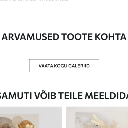
last valmistatud kvaliteetne lõuend.
ARVAMUSED TOOTE KOHTA
VAATA KOGU GALERIID
Eco-Premium
Hind Alates
23
.00
€
SAMUTI VÕIB TEILE MEELDID