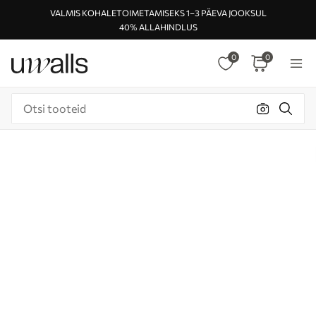
VALMIS KOHALETOIMETAMISEKS 1–3 PÄEVA JOOKSUL
40% ALLAHINDLUS
0
0