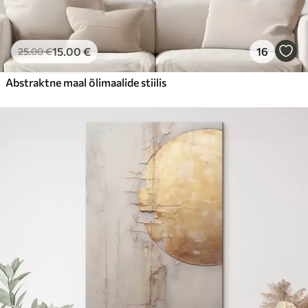
15
.00
€
16
25
.00
€
Abstraktne maal õlimaalide stiilis