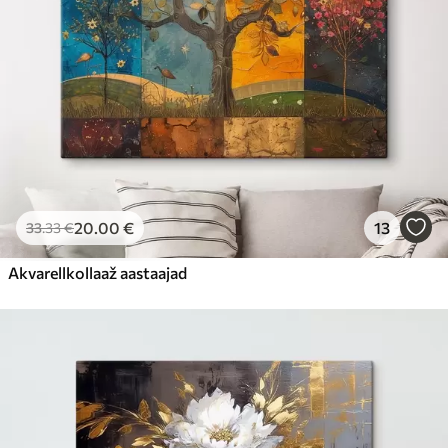
20
.00
€
13
33
.33
€
Akvarellkollaaž aastaajad