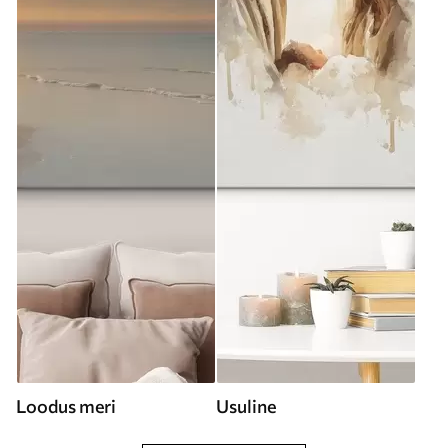
Loodus meri
Usuline