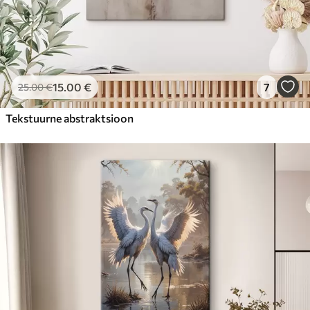
15
.00
€
7
25
.00
€
Tekstuurne abstraktsioon