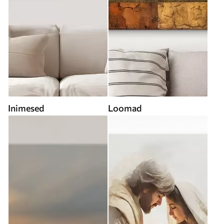
Inimesed
Loomad