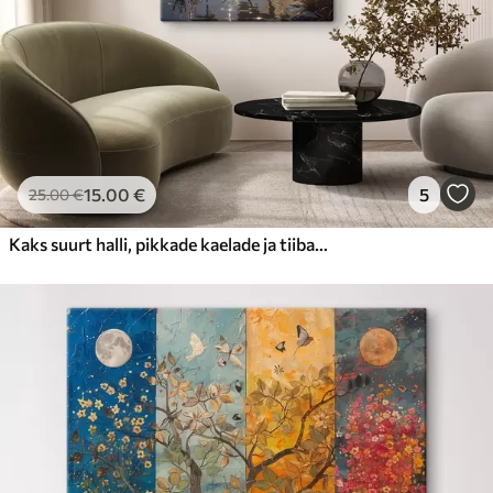
15
.00
€
5
25
.00
€
Kaks suurt halli, pikkade kaelade ja tiibadega kraanat, mis seisavad puudest ümbritsetud udujärves