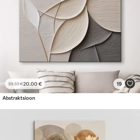
20
.00
€
19
33
.33
€
Abstraktsioon