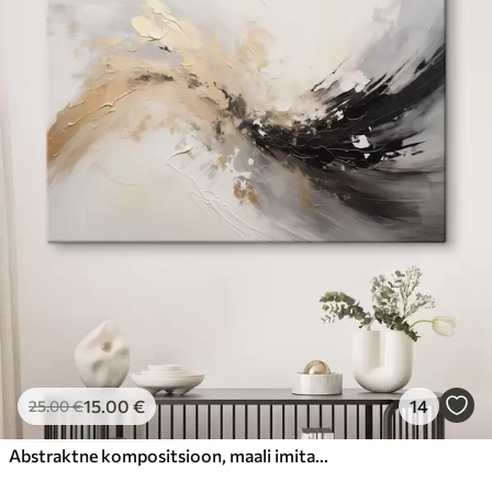
15
.00
€
14
25
.00
€
Abstraktne kompositsioon, maali imitatsioon