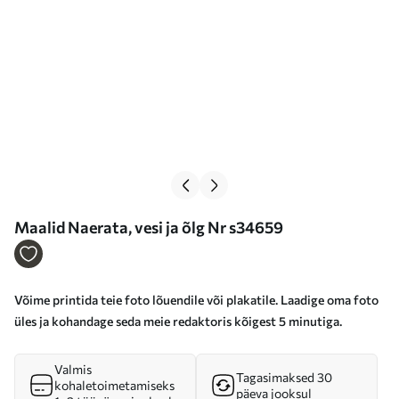
Maalid Naerata, vesi ja õlg Nr s34659
Võime printida teie foto lõuendile või plakatile. Laadige oma foto
üles ja kohandage seda meie redaktoris kõigest 5 minutiga.
Valmis
Tagasimaksed 30
kohaletoimetamiseks
päeva jooksul