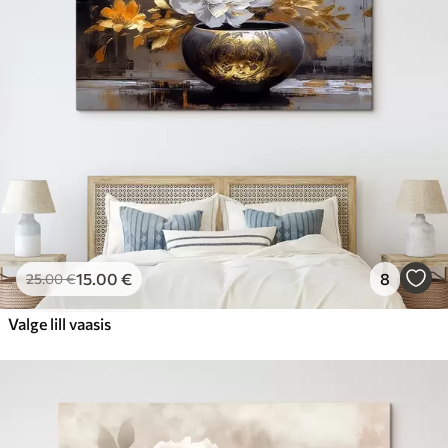
15
.00
€
8
25
.00
€
Valge lill vaasis