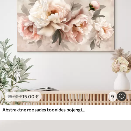
15
.00
€
9
25
.00
€
Abstraktne roosades toonides pojengide kimp