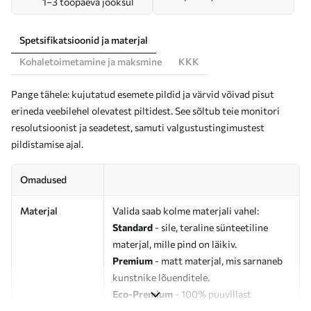
1–3 tööpäeva jooksul
Spetsifikatsioonid ja materjal
Kohaletoimetamine ja maksmine
KKK
Pange tähele: kujutatud esemete pildid ja värvid võivad pisut
erineda veebilehel olevatest piltidest. See sõltub teie monitori
resolutsioonist ja seadetest, samuti valgustustingimustest
pildistamise ajal.
Omadused
Materjal
Valida saab kolme materjali vahel:
Standard
- sile, teraline sünteetiline
materjal, mille pind on läikiv.
Premium
- matt materjal, mis sarnaneb
kunstnike lõuenditele.
Eco-Premium
- 100% puuvillast
valmistatud kvaliteetne lõuend.