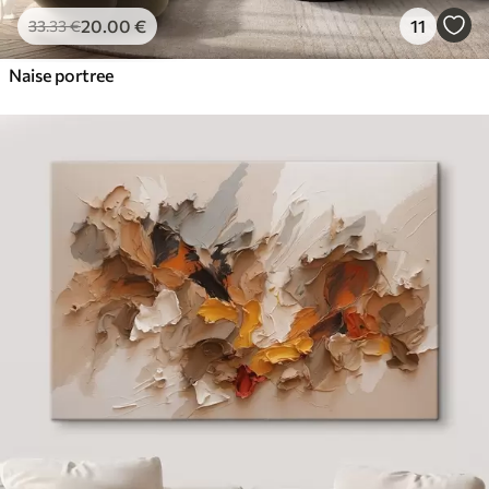
20
.00
€
11
33
.33
€
Naise portree