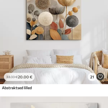
20
.00
€
21
33
.33
€
Abstraktsed lilled