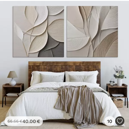
40
.00
€
10
66
.66
€