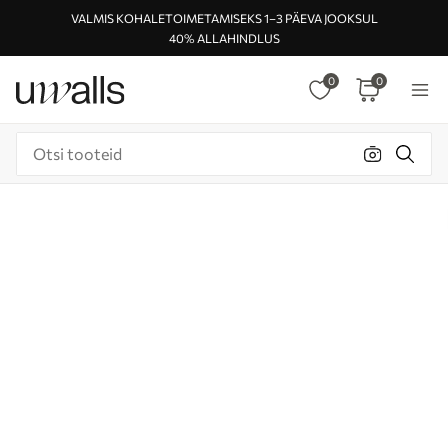
VALMIS KOHALETOIMETAMISEKS 1–3 PÄEVA JOOKSUL
40% ALLAHINDLUS
0
0