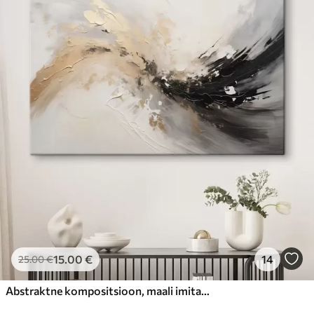
15
.00
€
14
25
.00
€
Abstraktne kompositsioon, maali imitatsioon