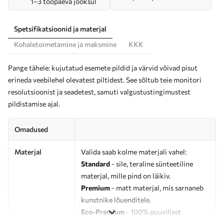
1–3 tööpäeva jooksul
Spetsifikatsioonid ja materjal
Kohaletoimetamine ja maksmine
KKK
Pange tähele: kujutatud esemete pildid ja värvid võivad pisut
erineda veebilehel olevatest piltidest. See sõltub teie monitori
resolutsioonist ja seadetest, samuti valgustustingimustest
pildistamise ajal.
Omadused
Materjal
Valida saab kolme materjali vahel:
Standard
- sile, teraline sünteetiline
materjal, mille pind on läikiv.
Premium
- matt materjal, mis sarnaneb
kunstnike lõuenditele.
Eco-Premium
- 100% puuvillast
valmistatud kvaliteetne lõuend.