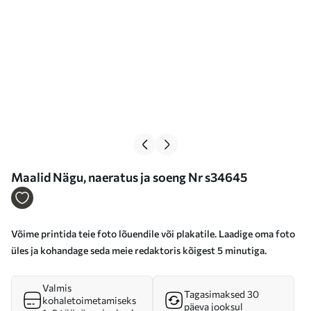
Maalid Nägu, naeratus ja soeng Nr s34645
Võime printida teie foto lõuendile või plakatile. Laadige oma foto
üles ja kohandage seda meie redaktoris kõigest 5 minutiga.
Valmis
Tagasimaksed 30
kohaletoimetamiseks
päeva jooksul