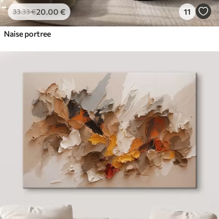
20
.00
€
11
33
.33
€
Naise portree