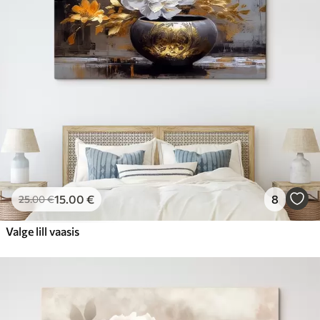
15
.00
€
8
25
.00
€
Valge lill vaasis