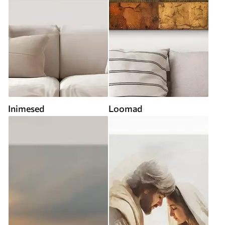
Inimesed
Loomad