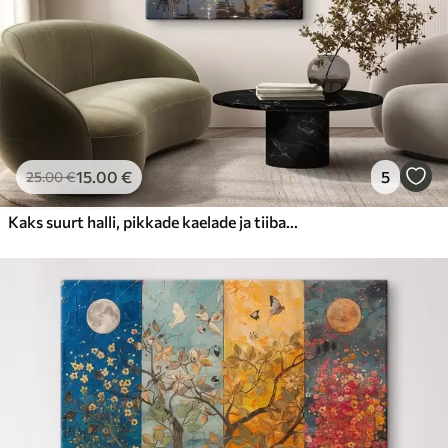
15
.00
€
5
25
.00
€
Kaks suurt halli, pikkade kaelade ja tiibadega kraanat, mis seisavad puudest ümbritsetud udujärves