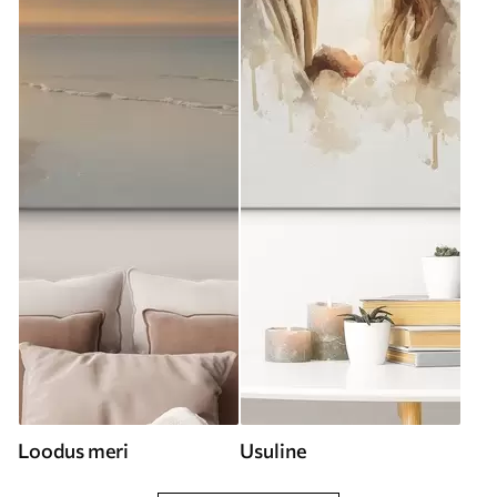
Loodus meri
Usuline