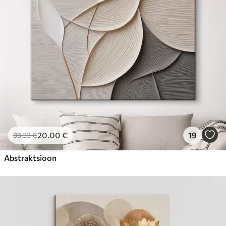
20
.00
€
19
33
.33
€
Abstraktsioon