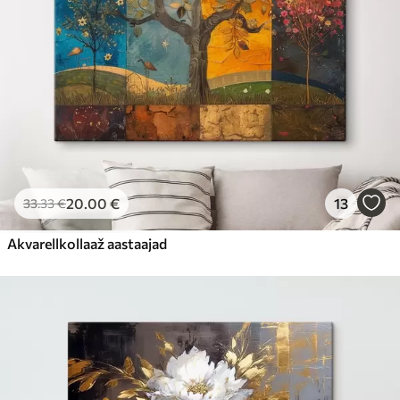
20
.00
€
13
33
.33
€
Akvarellkollaaž aastaajad