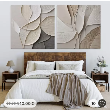
40
.00
€
10
66
.66
€