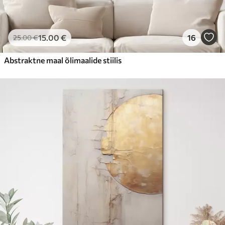
15
.00
€
16
25
.00
€
Abstraktne maal õlimaalide stiilis