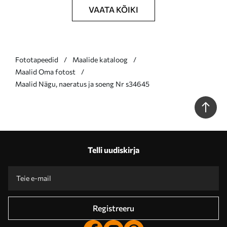
VAATA KÕIKI
Fototapeedid
Maalide kataloog
Maalid Oma fotost
Maalid Nägu, naeratus ja soeng Nr s34645
Telli uudiskirja
Registreeru