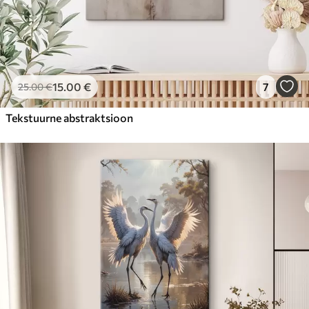
15
.00
€
7
25
.00
€
Tekstuurne abstraktsioon