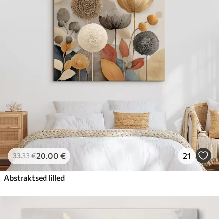
20
.00
€
21
33
.33
€
Abstraktsed lilled