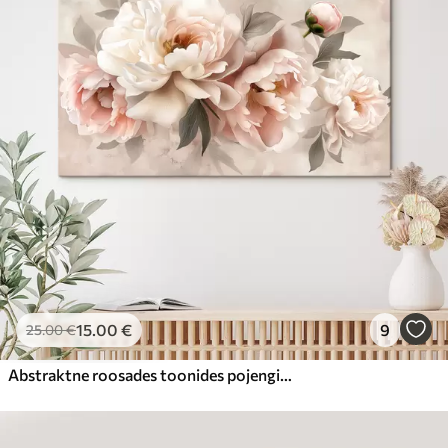
15
.00
€
9
25
.00
€
Abstraktne roosades toonides pojengide kimp