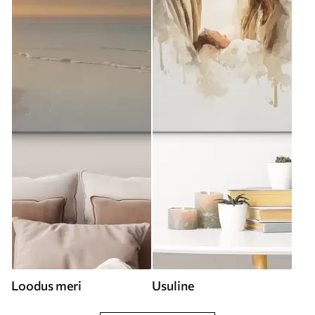
Loodus meri
Usuline