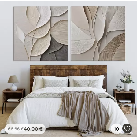
40
.00
€
10
66
.66
€