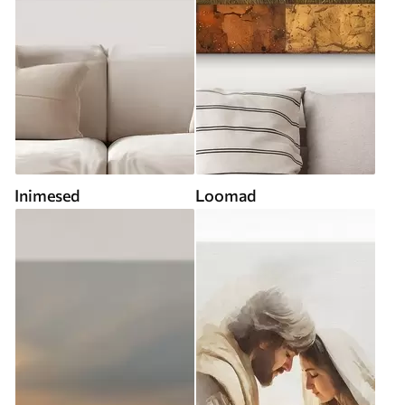
Inimesed
Loomad