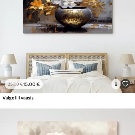
15
.00
€
8
25
.00
€
Valge lill vaasis