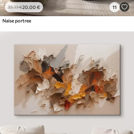
20
.00
€
11
33
.33
€
Naise portree