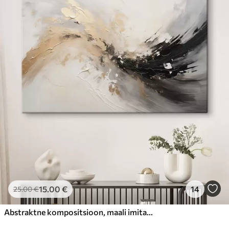
15
.00
€
14
25
.00
€
Abstraktne kompositsioon, maali imitatsioon