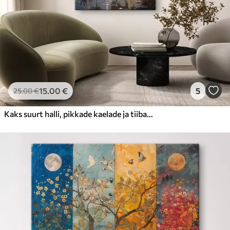
15
.00
€
5
25
.00
€
Kaks suurt halli, pikkade kaelade ja tiibadega kraanat, mis seisavad puudest ümbritsetud udujärves