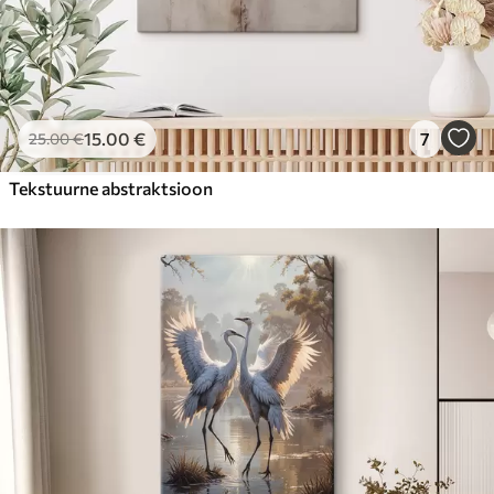
15
.00
€
7
25
.00
€
Tekstuurne abstraktsioon