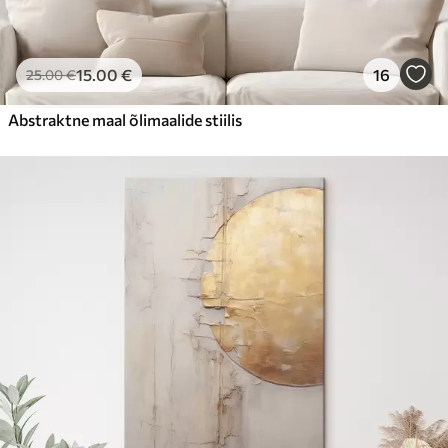
15
.00
€
16
25
.00
€
Abstraktne maal õlimaalide stiilis