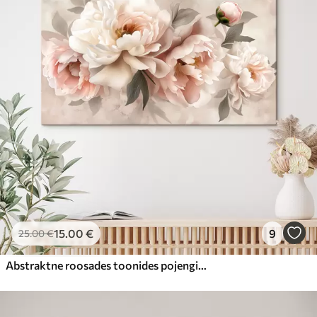
15
.00
€
9
25
.00
€
Abstraktne roosades toonides pojengide kimp