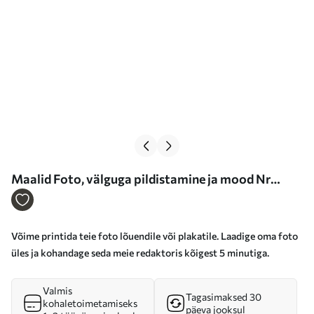
Maalid Foto, välguga pildistamine ja mood Nr
s33437
Võime printida teie foto lõuendile või plakatile. Laadige oma foto
üles ja kohandage seda meie redaktoris kõigest 5 minutiga.
Valmis
Tagasimaksed 30
kohaletoimetamiseks
päeva jooksul