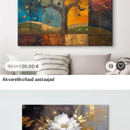
20
.00
€
13
33
.33
€
Akvarellkollaaž aastaajad