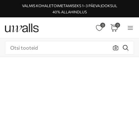
VALMIS KOHALETOIMETAMISEKS 1–3 PÄEVA JOOKSUL
40% ALLAHINDLUS
0
0