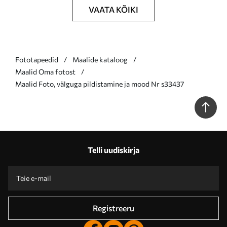
VAATA KÕIKI
Fototapeedid
Maalide kataloog
Maalid Oma fotost
Maalid Foto, välguga pildistamine ja mood Nr s33437
Telli uudiskirja
Registreeru