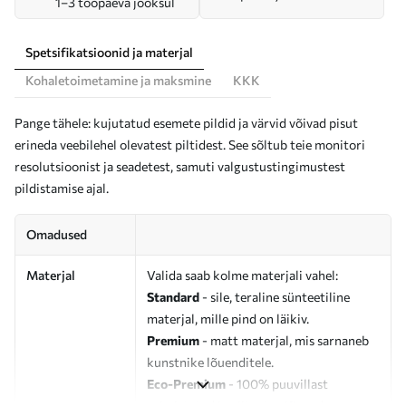
1–3 tööpäeva jooksul
Spetsifikatsioonid ja materjal
Kohaletoimetamine ja maksmine
KKK
Pange tähele: kujutatud esemete pildid ja värvid võivad pisut
erineda veebilehel olevatest piltidest. See sõltub teie monitori
resolutsioonist ja seadetest, samuti valgustustingimustest
pildistamise ajal.
Omadused
Materjal
Valida saab kolme materjali vahel:
Standard
- sile, teraline sünteetiline
materjal, mille pind on läikiv.
Premium
- matt materjal, mis sarnaneb
kunstnike lõuenditele.
Eco-Premium
- 100% puuvillast
valmistatud kvaliteetne lõuend.