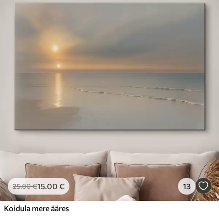
15
.00
€
13
25
.00
€
Koidula mere ääres