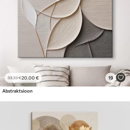
20
.00
€
19
33
.33
€
Abstraktsioon