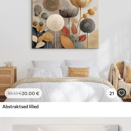
20
.00
€
21
33
.33
€
Abstraktsed lilled