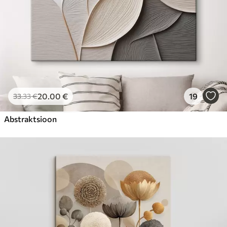
20
.00
€
19
33
.33
€
Abstraktsioon