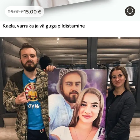
15
.00
€
25
.00
€
Kaela, varruka ja välguga pildistamine