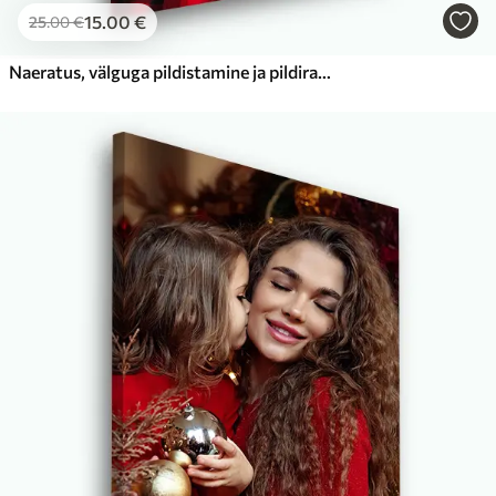
15
.00
€
25
.00
€
Naeratus, välguga pildistamine ja pildiraam