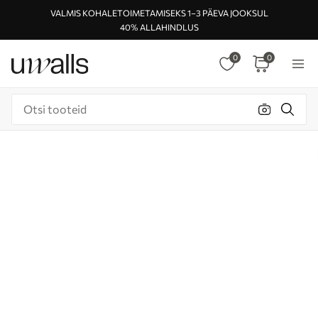
VALMIS KOHALETOIMETAMISEKS 1–3 PÄEVA JOOKSUL
40% ALLAHINDLUS
0
0