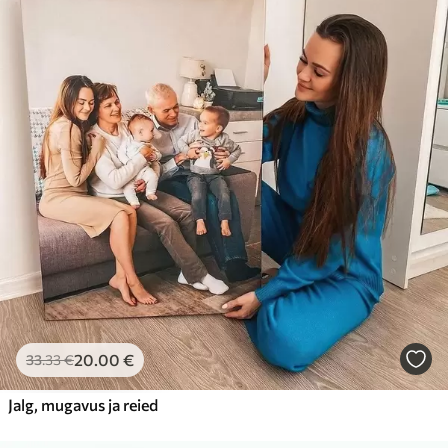
20
.00
€
33
.33
€
Jalg, mugavus ja reied