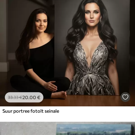
20
.00
€
33
.33
€
Suur portree fotolt seinale