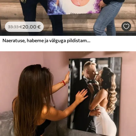
20
.00
€
33
.33
€
Naeratuse, habeme ja välguga pildistamine