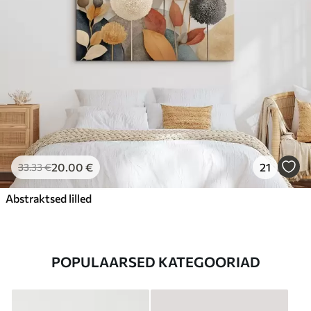
20
.00
€
21
33
.33
€
Abstraktsed lilled
POPULAARSED KATEGOORIAD