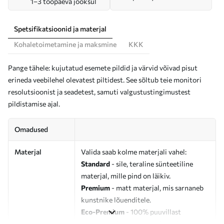
1–3 tööpäeva jooksul
Spetsifikatsioonid ja materjal
Kohaletoimetamine ja maksmine
KKK
Pange tähele: kujutatud esemete pildid ja värvid võivad pisut
erineda veebilehel olevatest piltidest. See sõltub teie monitori
resolutsioonist ja seadetest, samuti valgustustingimustest
pildistamise ajal.
Omadused
Materjal
Valida saab kolme materjali vahel:
Standard
- sile, teraline sünteetiline
materjal, mille pind on läikiv.
Premium
- matt materjal, mis sarnaneb
kunstnike lõuenditele.
Eco-Premium
- 100% puuvillast
valmistatud kvaliteetne lõuend.