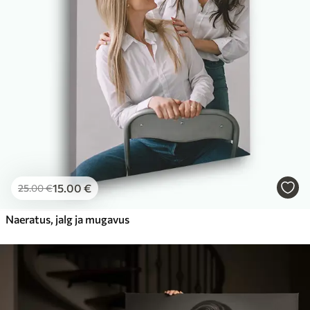
15
.00
€
25
.00
€
Naeratus, jalg ja mugavus