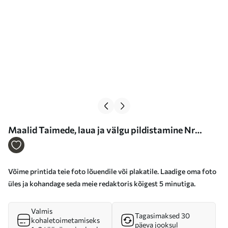
Maalid Taimede, laua ja välgu pildistamine Nr
s33433
Võime printida teie foto lõuendile või plakatile. Laadige oma foto
üles ja kohandage seda meie redaktoris kõigest 5 minutiga.
Valmis
Tagasimaksed 30
kohaletoimetamiseks
päeva jooksul