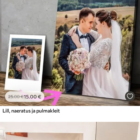
15
.00
€
25
.00
€
Lill, naeratus ja pulmakleit