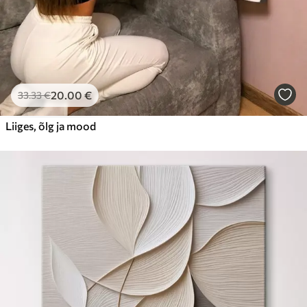
20
.00
€
33
.33
€
Liiges, õlg ja mood