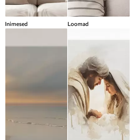
Inimesed
Loomad