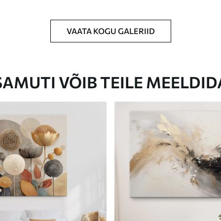
VAATA KOGU GALERIID
Eco-Premium
Hind Alates
23
.00
€
SAMUTI VÕIB TEILE MEELDID