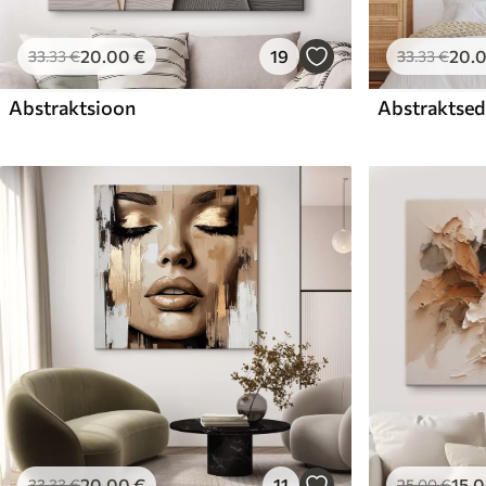
20
.00
€
19
20
.
33
.33
€
33
.33
€
Abstraktsioon
Abstraktsed 
20
.00
€
11
15
.
33
.33
€
25
.00
€