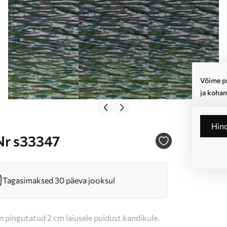
Võime pr
ja kohan
Hin
 Nr s33347
Tagasimaksed 30 päeva jooksul
n pingutatud 2 cm laiusele puidust kandikule.