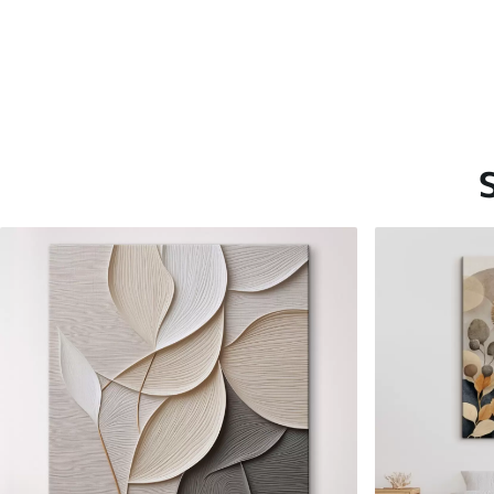
Saadaolevad materjalid
Standard
Premium
Hind Alates
15
.00
€
Hind Alates
19
.00
€