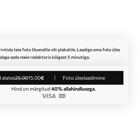
intida teie foto lõuendile või plakatile. Laadige oma foto üles
dage seda meie redaktoris kõigest 5 minutiga.
d alates
25
.00
15
.00
€
Foto üleslaadimine
Hind on märgitud
40% allahindlusega
.