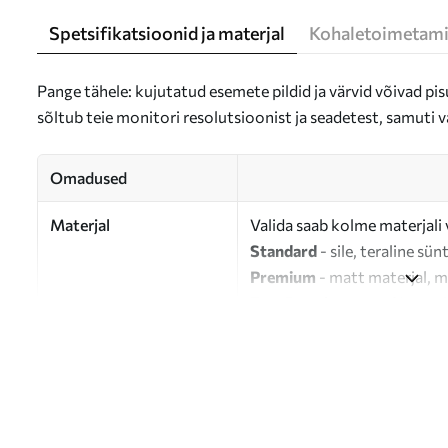
Spetsifikatsioonid ja materjal
Kohaletoimetami
Pange tähele: kujutatud esemete pildid ja värvid võivad pisu
sõltub teie monitori resolutsioonist ja seadetest, samuti v
Omadused
Materjal
Valida saab kolme materjali 
Standard
- sile, teraline sün
Premium
- matt materjal, m
Eco-Premium
- 100% puuvil
Autor
UWALLS
Artikli number
s33347
Lisaks
Võite lisada lakikihti.