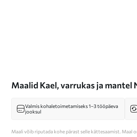
Maalid Kael, varrukas ja mantel
Valmis kohaletoimetamiseks 1–3 tööpäeva
jooksul
Maali võib riputada kohe pärast selle kättesaamist. Maal o