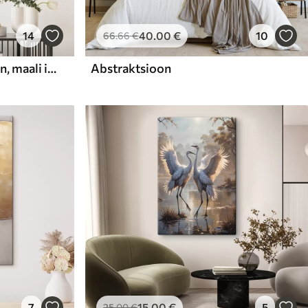
14
40
.00
€
10
66
.66
€
Abstraktne kompositsioon, maali imitatsioon
Abstraktsioon
7
15
.00
€
5
25
.00
€