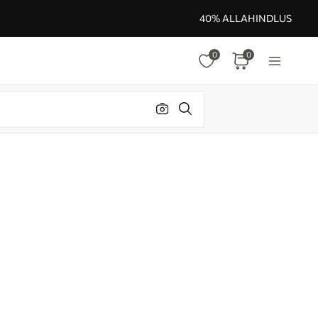
40% ALLAHINDLUS
0
0