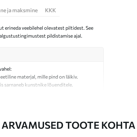
ne ja maksmine
KKK
t erineda veebilehel olevatest piltidest. See
algustustingimustest pildistamise ajal.
vahel:
teetiline materjal, mille pind on läikiv.
is sarnaneb kunstnike lõuenditele.
last valmistatud kvaliteetne lõuend.
ARVAMUSED TOOTE KOHTA