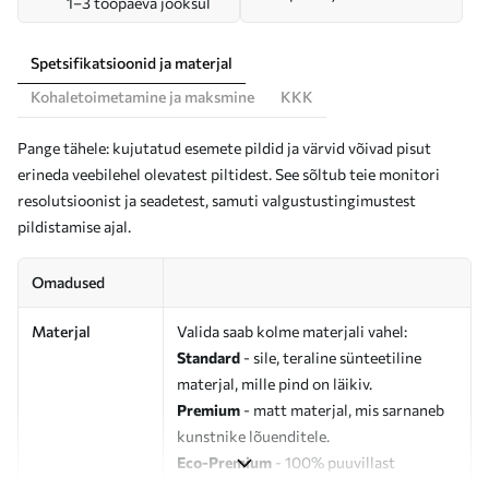
1–3 tööpäeva jooksul
Spetsifikatsioonid ja materjal
Kohaletoimetamine ja maksmine
KKK
Pange tähele: kujutatud esemete pildid ja värvid võivad pisut
erineda veebilehel olevatest piltidest. See sõltub teie monitori
resolutsioonist ja seadetest, samuti valgustustingimustest
pildistamise ajal.
Omadused
Materjal
Valida saab kolme materjali vahel:
Standard
- sile, teraline sünteetiline
materjal, mille pind on läikiv.
Premium
- matt materjal, mis sarnaneb
kunstnike lõuenditele.
Eco-Premium
- 100% puuvillast
valmistatud kvaliteetne lõuend.