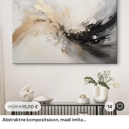
15
.00
€
14
25
.00
€
Abstraktne kompositsioon, maali imitatsioon