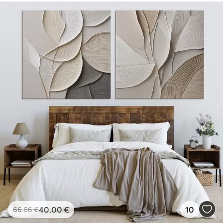
40
.00
€
10
66
.66
€