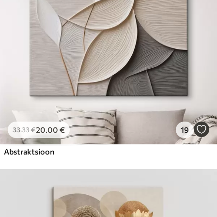
20
.00
€
19
33
.33
€
Abstraktsioon