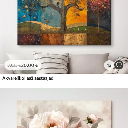
20
.00
€
13
33
.33
€
Akvarellkollaaž aastaajad