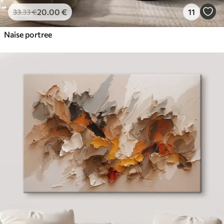
20
.00
€
11
33
.33
€
Naise portree