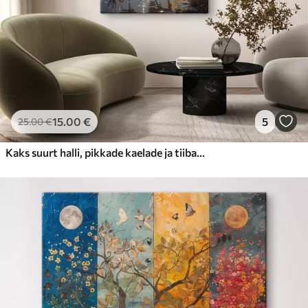
15
.00
€
5
25
.00
€
Kaks suurt halli, pikkade kaelade ja tiibadega kraanat, mis seisavad puudest ümbritsetud udujärves