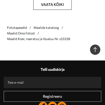
VAATA KÕIKI
Fototapeedid
Maalide kataloog
Maalid Oma fotost
Maalid Koer, naeratus ja lõualuu Nr s33338
Telli uudiskirja
Registreeru