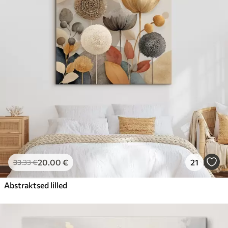
20
.00
€
21
33
.33
€
Abstraktsed lilled