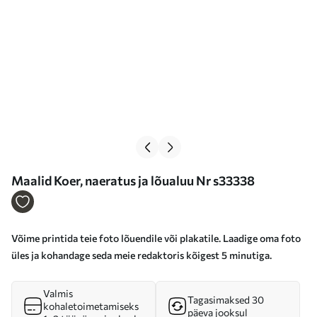
Maalid Koer, naeratus ja lõualuu Nr s33338
Võime printida teie foto lõuendile või plakatile. Laadige oma foto
üles ja kohandage seda meie redaktoris kõigest 5 minutiga.
Valmis
Tagasimaksed 30
kohaletoimetamiseks
päeva jooksul