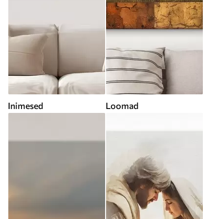
Inimesed
Loomad