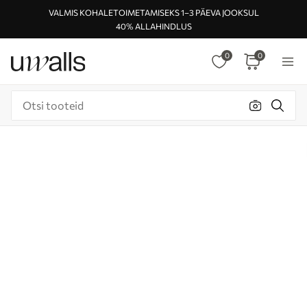
VALMIS KOHALETOIMETAMISEKS 1–3 PÄEVA JOOKSUL
40% ALLAHINDLUS
0
0