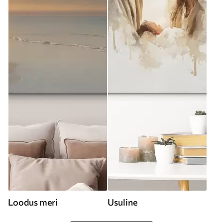
Loodus meri
Usuline