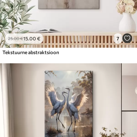
15
.00
€
7
25
.00
€
Tekstuurne abstraktsioon