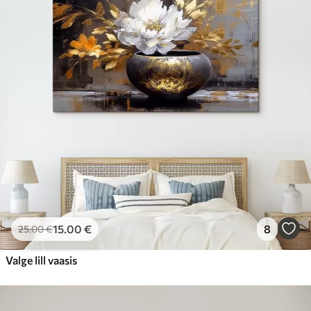
15
.00
€
8
25
.00
€
Valge lill vaasis