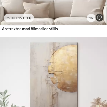
15
.00
€
16
25
.00
€
Abstraktne maal õlimaalide stiilis