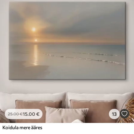
15
.00
€
13
25
.00
€
Koidula mere ääres