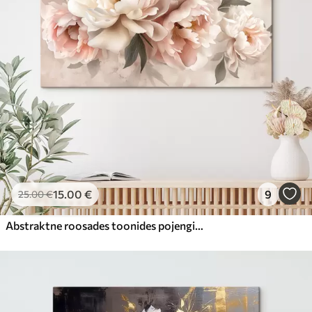
15
.00
€
9
25
.00
€
Abstraktne roosades toonides pojengide kimp