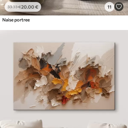
20
.00
€
11
33
.33
€
Naise portree