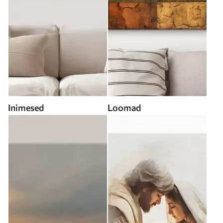
Inimesed
Loomad