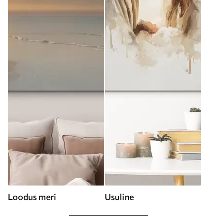
Loodus meri
Usuline