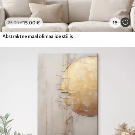
15
.00
€
16
25
.00
€
Abstraktne maal õlimaalide stiilis