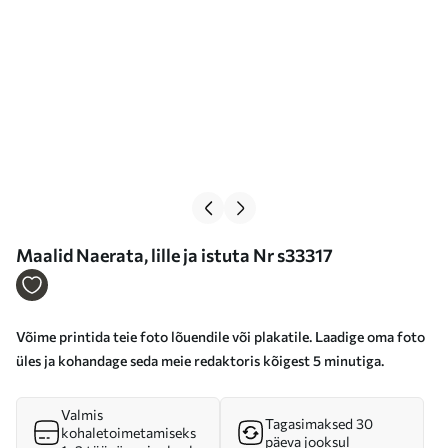
Maalid Naerata, lille ja istuta Nr s33317
Võime printida teie foto lõuendile või plakatile. Laadige oma foto
üles ja kohandage seda meie redaktoris kõigest 5 minutiga.
Valmis
Tagasimaksed 30
kohaletoimetamiseks
päeva jooksul