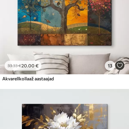
20
.00
€
13
33
.33
€
Akvarellkollaaž aastaajad