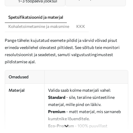
1–3 tööpäeva jooksul
Spetsifikatsioonid ja materjal
Kohaletoimetamine ja maksmine
KKK
Pange tähele: kujutatud esemete pildid ja värvid võivad pisut
erineda veebilehel olevatest piltidest. See sõltub teie monitori
resolutsioonist ja seadetest, samuti valgustustingimustest
pildistamise ajal.
Omadused
Materjal
Valida saab kolme materjali vahel:
Standard
- sile, teraline sünteetiline
materjal, mille pind on läikiv.
Premium
- matt materjal, mis sarnaneb
kunstnike lõuenditele.
Eco-Premium
- 100% puuvillast
valmistatud kvaliteetne lõuend.