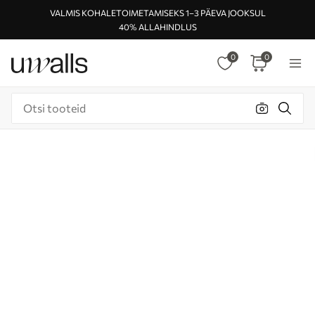
VALMIS KOHALETOIMETAMISEKS 1–3 PÄEVA JOOKSUL
40% ALLAHINDLUS
0
0