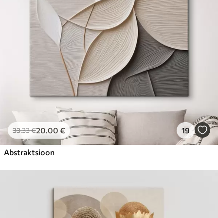
20
.00
€
19
33
.33
€
Abstraktsioon