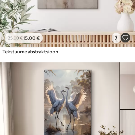
15
.00
€
7
25
.00
€
Tekstuurne abstraktsioon