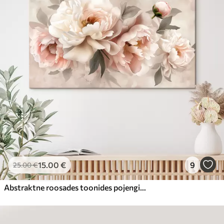
15
.00
€
9
25
.00
€
Abstraktne roosades toonides pojengide kimp