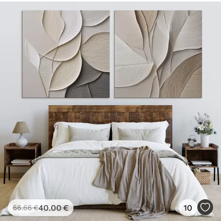
40
.00
€
10
66
.66
€