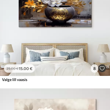
15
.00
€
8
25
.00
€
Valge lill vaasis