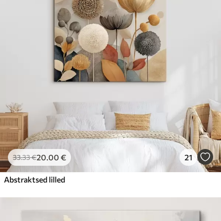
20
.00
€
21
33
.33
€
Abstraktsed lilled