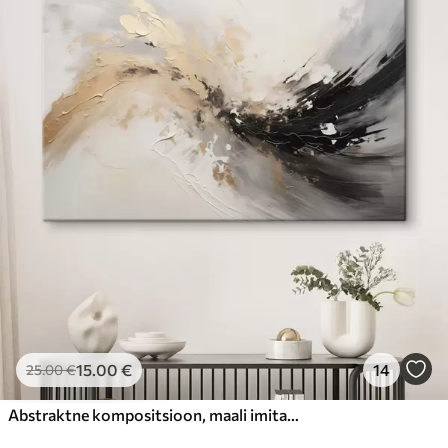
15
.00
€
14
25
.00
€
Abstraktne kompositsioon, maali imitatsioon