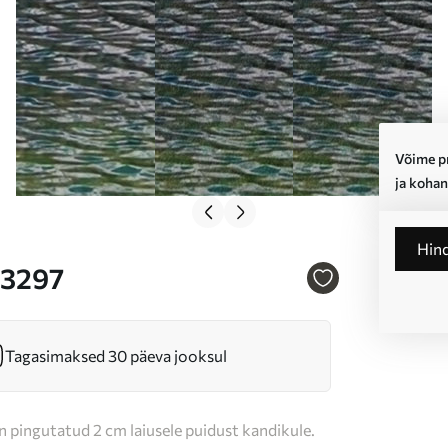
Võime pr
ja kohan
Hin
s33297
Tagasimaksed 30 päeva jooksul
n pingutatud 2 cm laiusele puidust kandikule.