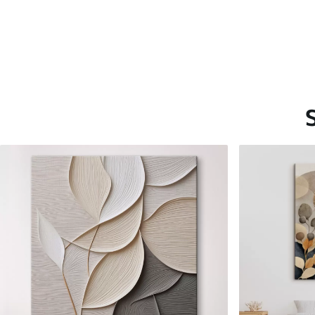
Saadaolevad materjalid
Standard
Premium
Hind Alates
15
.00
€
Hind Alates
19
.00
€