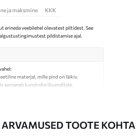
ne ja maksmine
KKK
t erineda veebilehel olevatest piltidest. See
algustustingimustest pildistamise ajal.
vahel:
teetiline materjal, mille pind on läikiv.
is sarnaneb kunstnike lõuenditele.
last valmistatud kvaliteetne lõuend.
ARVAMUSED TOOTE KOHTA