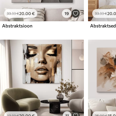
20
.00
€
19
20
.
33
.33
€
33
.33
€
Abstraktsioon
Abstraktsed 
20
.00
€
11
15
.
33
.33
€
25
.00
€