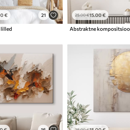
00
€
21
15
.00
€
25
.00
€
lilled
00
€
16
15
.00
€
25
.00
€