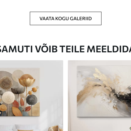
VAATA KOGU GALERIID
Eco-Premium
Hind Alates
23
.00
€
SAMUTI VÕIB TEILE MEELDID