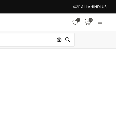
40% ALLAHINDLUS
0
0