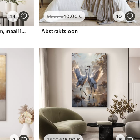
14
40
.00
€
10
66
.66
€
Abstraktne kompositsioon, maali imitatsioon
Abstraktsioon
7
15
.00
€
5
25
.00
€