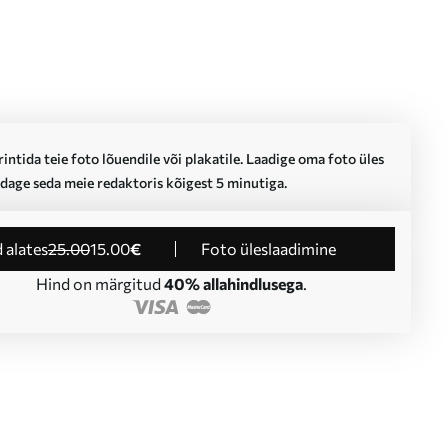
intida teie foto lõuendile või plakatile. Laadige oma foto üles
dage seda meie redaktoris kõigest 5 minutiga.
d alates
25
.00
15
.00
€
Foto üleslaadimine
Hind on märgitud
40% allahindlusega
.