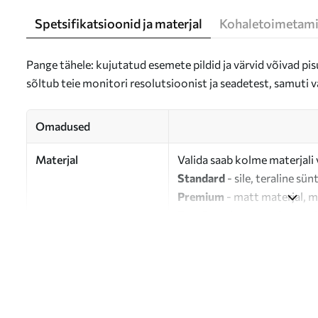
Spetsifikatsioonid ja materjal
Kohaletoimetami
Pange tähele: kujutatud esemete pildid ja värvid võivad pisu
sõltub teie monitori resolutsioonist ja seadetest, samuti v
Omadused
Materjal
Valida saab kolme materjali 
Standard
- sile, teraline sün
Premium
- matt materjal, m
Eco-Premium
- 100% puuvil
Autor
UWALLS
Artikli number
s33297
Lisaks
Võite lisada lakikihti.