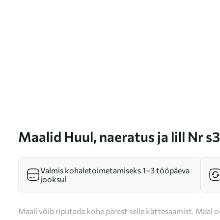
Maalid Huul, naeratus ja lill Nr 
Valmis kohaletoimetamiseks 1–3 tööpäeva
jooksul
Maali võib riputada kohe pärast selle kättesaamist. Maal o