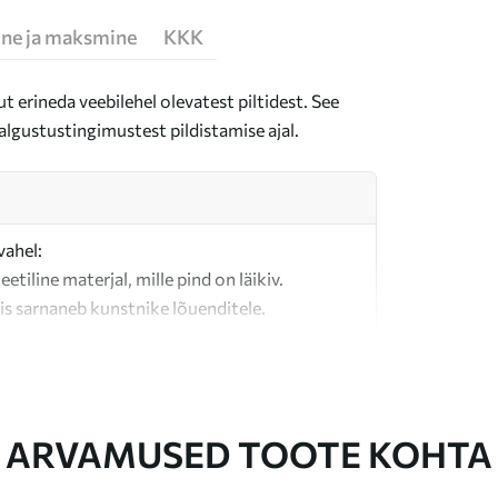
ne ja maksmine
KKK
t erineda veebilehel olevatest piltidest. See
algustustingimustest pildistamise ajal.
vahel:
teetiline materjal, mille pind on läikiv.
is sarnaneb kunstnike lõuenditele.
last valmistatud kvaliteetne lõuend.
ARVAMUSED TOOTE KOHTA