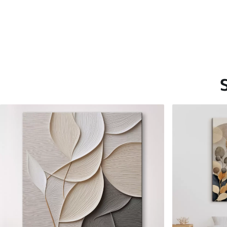
Saadaolevad materjalid
Standard
Premium
Hind Alates
15
.00
€
Hind Alates
19
.00
€