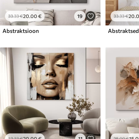
20
.00
€
19
20
.
33
.33
€
33
.33
€
Abstraktsioon
Abstraktsed 
20
.00
€
11
15
.
33
.33
€
25
.00
€