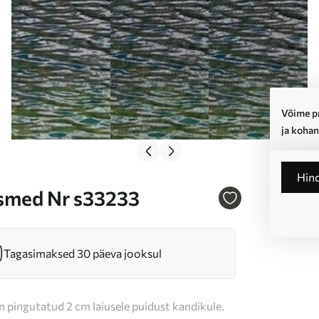
Võime pr
ja kohan
Hin
psmed Nr s33233
Tagasimaksed 30 päeva jooksul
n pingutatud 2 cm laiusele puidust kandikule.