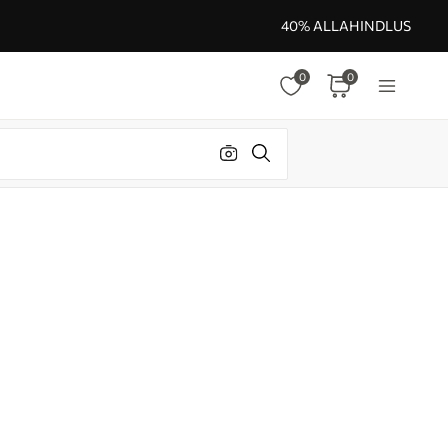
40% ALLAHINDLUS
0
0