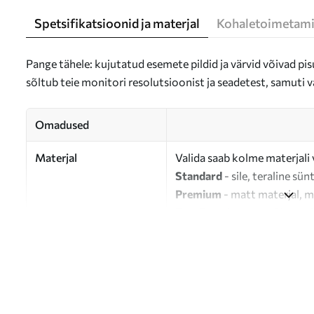
Spetsifikatsioonid ja materjal
Kohaletoimetami
Pange tähele: kujutatud esemete pildid ja värvid võivad pisu
sõltub teie monitori resolutsioonist ja seadetest, samuti v
Omadused
Materjal
Valida saab kolme materjali 
Standard
- sile, teraline sün
Premium
- matt materjal, m
Eco-Premium
- 100% puuvil
Autor
UWALLS
Artikli number
s33233
Lisaks
Võite lisada lakikihti.