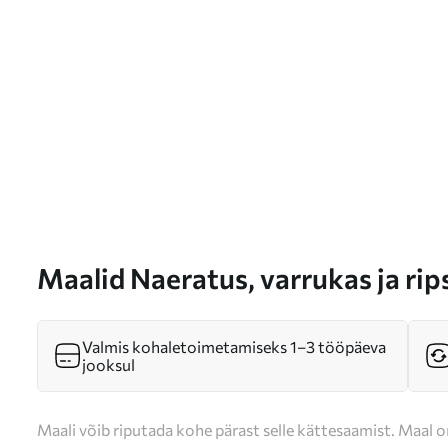
Maalid Naeratus, varrukas ja ri
Valmis kohaletoimetamiseks 1–3 tööpäeva
jooksul
Maali võib riputada kohe pärast selle kättesaamist. Maal o