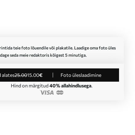
intida teie foto lõuendile või plakatile. Laadige oma foto üles
dage seda meie redaktoris kõigest 5 minutiga.
d alates
25
.00
15
.00
€
Foto üleslaadimine
Hind on märgitud
40% allahindlusega
.