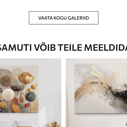
VAATA KOGU GALERIID
Eco-Premium
Hind Alates
23
.00
€
SAMUTI VÕIB TEILE MEELDID