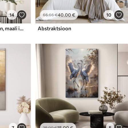
14
40
.00
€
10
66
.66
€
Abstraktne kompositsioon, maali imitatsioon
Abstraktsioon
7
15
.00
€
5
25
.00
€