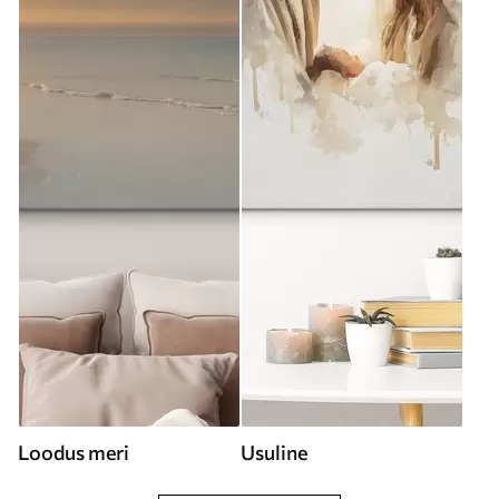
Loodus meri
Usuline