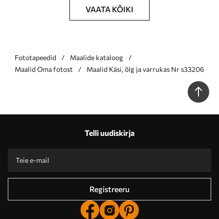
VAATA KÕIKI
Fototapeedid
Maalide kataloog
Maalid Oma fotost
Maalid Käsi, õlg ja varrukas Nr s33206
Telli uudiskirja
Registreeru