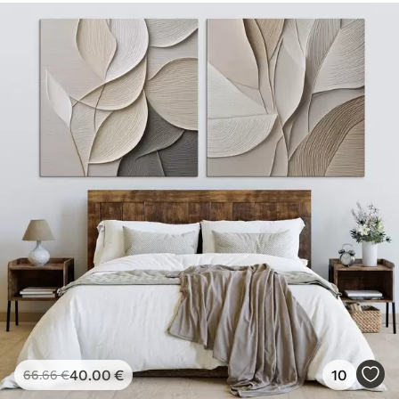
40
.00
€
10
66
.66
€