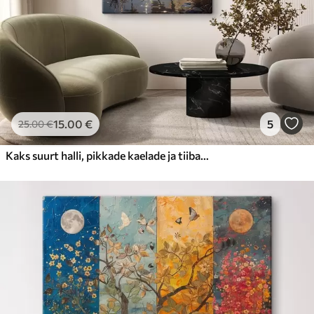
15
.00
€
5
25
.00
€
Kaks suurt halli, pikkade kaelade ja tiibadega kraanat, mis seisavad puudest ümbritsetud udujärves