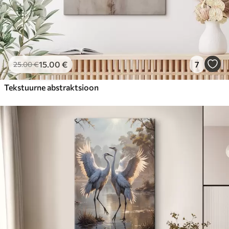
15
.00
€
7
25
.00
€
Tekstuurne abstraktsioon