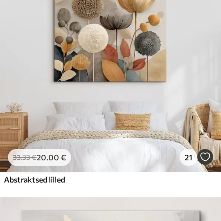
20
.00
€
21
33
.33
€
Abstraktsed lilled