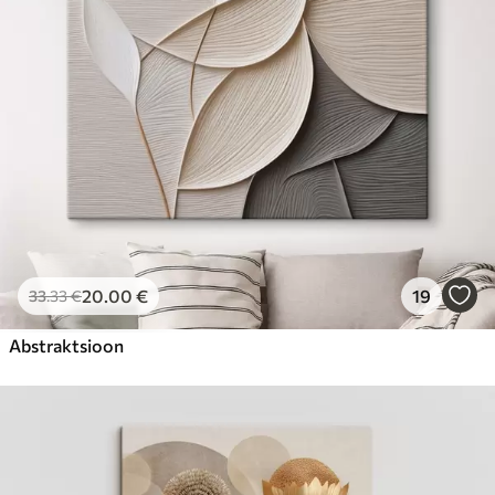
20
.00
€
19
33
.33
€
Abstraktsioon