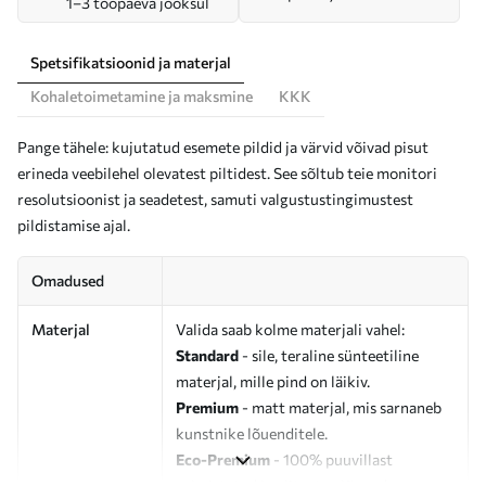
1–3 tööpäeva jooksul
Spetsifikatsioonid ja materjal
Kohaletoimetamine ja maksmine
KKK
Pange tähele: kujutatud esemete pildid ja värvid võivad pisut
erineda veebilehel olevatest piltidest. See sõltub teie monitori
resolutsioonist ja seadetest, samuti valgustustingimustest
pildistamise ajal.
Omadused
Materjal
Valida saab kolme materjali vahel:
Standard
- sile, teraline sünteetiline
materjal, mille pind on läikiv.
Premium
- matt materjal, mis sarnaneb
kunstnike lõuenditele.
Eco-Premium
- 100% puuvillast
valmistatud kvaliteetne lõuend.