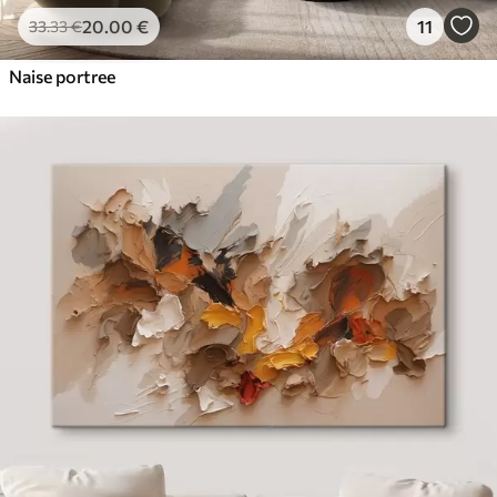
20
.00
€
11
33
.33
€
Naise portree