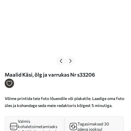
Maalid Käsi, õlg ja varrukas Nr s33206
Võime printida teie foto lõuendile või plakatile. Laadige oma foto
üles ja kohandage seda meie redaktoris kõigest 5 minutiga.
Valmis
Tagasimaksed 30
kohaletoimetamiseks
päeva jooksul