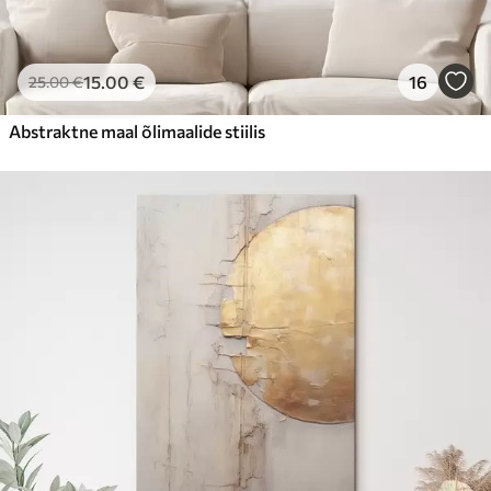
15
.00
€
16
25
.00
€
Abstraktne maal õlimaalide stiilis