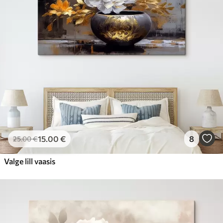
15
.00
€
8
25
.00
€
Valge lill vaasis