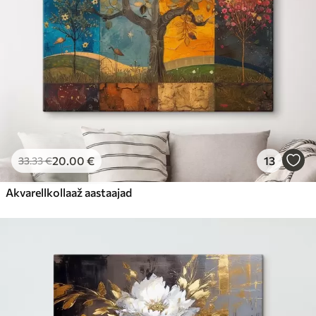
20
.00
€
13
33
.33
€
Akvarellkollaaž aastaajad