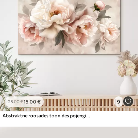
15
.00
€
9
25
.00
€
Abstraktne roosades toonides pojengide kimp