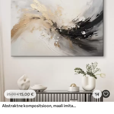
15
.00
€
14
25
.00
€
Abstraktne kompositsioon, maali imitatsioon