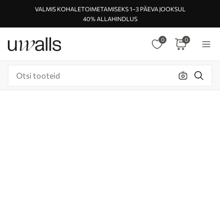
VALMIS KOHALETOIMETAMISEKS 1–3 PÄEVA JOOKSUL
40% ALLAHINDLUS
0
0