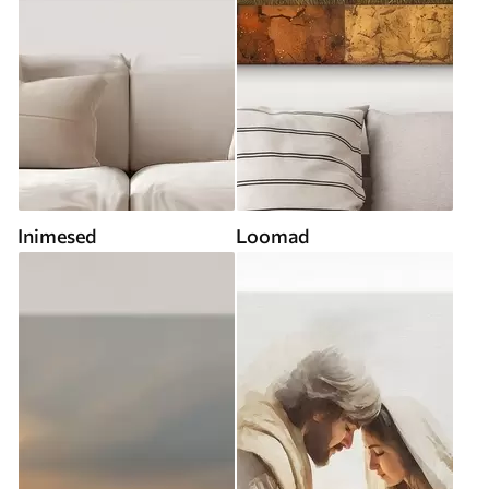
Inimesed
Loomad