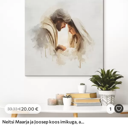
20
.00
€
1
33
.33
€
Neitsi Maarja ja Joosep koos imikuga, akvarellistiilis