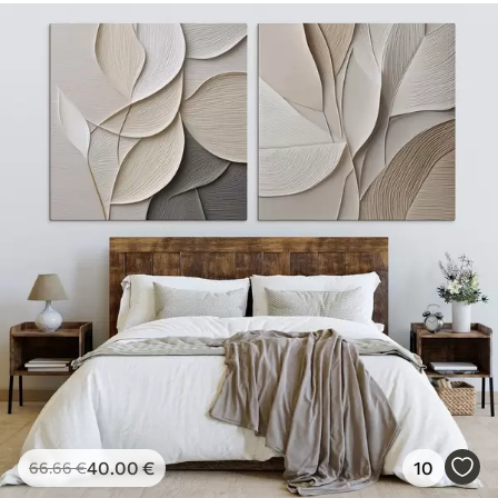
40
.00
€
10
66
.66
€