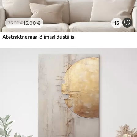
15
.00
€
16
25
.00
€
Abstraktne maal õlimaalide stiilis