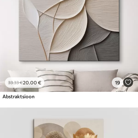
20
.00
€
19
33
.33
€
Abstraktsioon