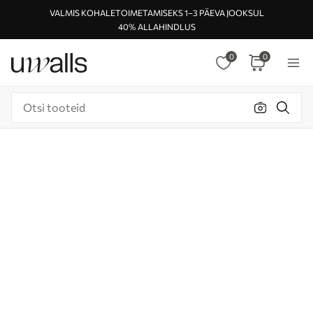
VALMIS KOHALETOIMETAMISEKS 1–3 PÄEVA JOOKSUL
40% ALLAHINDLUS
0
0