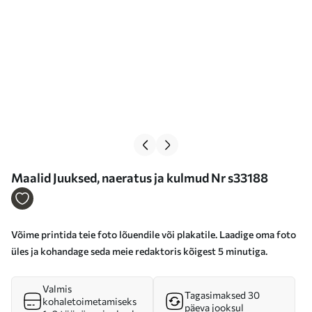
Maalid Juuksed, naeratus ja kulmud Nr s33188
Võime printida teie foto lõuendile või plakatile. Laadige oma foto
üles ja kohandage seda meie redaktoris kõigest 5 minutiga.
Valmis
Tagasimaksed 30
kohaletoimetamiseks
päeva jooksul