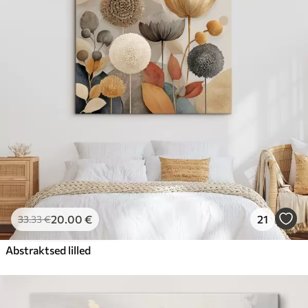
20
.00
€
21
33
.33
€
Abstraktsed lilled