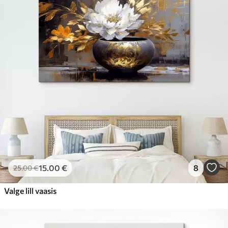
15
.00
€
8
25
.00
€
Valge lill vaasis