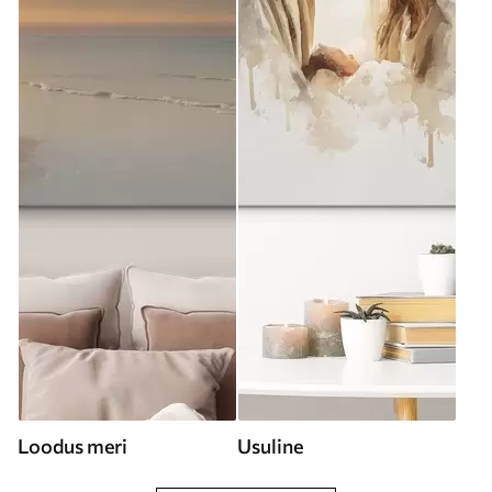
Loodus meri
Usuline