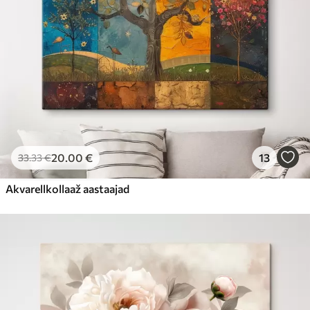
20
.00
€
13
33
.33
€
Akvarellkollaaž aastaajad