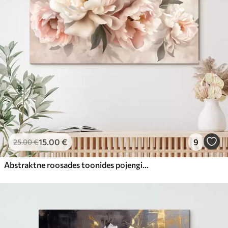
15
.00
€
9
25
.00
€
Abstraktne roosades toonides pojengide kimp