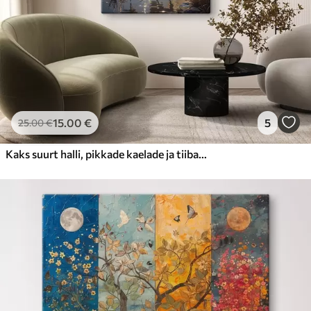
15
.00
€
5
25
.00
€
Kaks suurt halli, pikkade kaelade ja tiibadega kraanat, mis seisavad puudest ümbritsetud udujärves