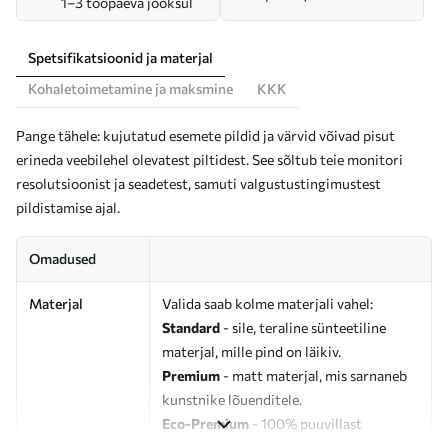
1–3 tööpäeva jooksul
Spetsifikatsioonid ja materjal
Kohaletoimetamine ja maksmine
KKK
Pange tähele: kujutatud esemete pildid ja värvid võivad pisut
erineda veebilehel olevatest piltidest. See sõltub teie monitori
resolutsioonist ja seadetest, samuti valgustustingimustest
pildistamise ajal.
Omadused
Materjal
Valida saab kolme materjali vahel:
Standard
- sile, teraline sünteetiline
materjal, mille pind on läikiv.
Premium
- matt materjal, mis sarnaneb
kunstnike lõuenditele.
Eco-Premium
- 100% puuvillast
valmistatud kvaliteetne lõuend.