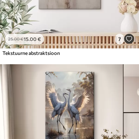
15
.00
€
7
25
.00
€
Tekstuurne abstraktsioon