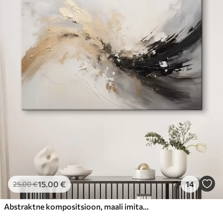
15
.00
€
14
25
.00
€
Abstraktne kompositsioon, maali imitatsioon