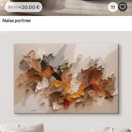
20
.00
€
11
33
.33
€
Naise portree