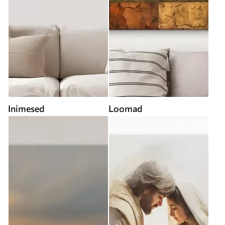
Inimesed
Loomad